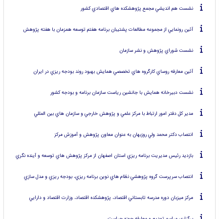
نشست هم انديشي مجمع پژوهشكده هاي اقتصادي كشور
آئين رونمايي از مجموعه مطالعات پشتيبان برنامه هفتم توسعه همزمان با هفته پژوهش
نشست شوراي پژوهش و نشر سازمان
آئين معارفه روساي كارگروه هاي تخصصي همايش بهبود روند بودجه ريزي در ايران
نشست دبيرخانه همايش با جانشين رياست سازمان برنامه و بودجه كشور
مدير كل دفتر امور ارتباط با مركز علمي و پژوهش خارجي و سازمان هاي بين المللي
انتصاب دكتر محمد ولي روزبهان به عنوان معاون پژوهش و آموزش مركز
بازديد رئيس مديريت برنامه ريزي استان اصفهان از مركز پژوهش هاي توسعه و آينده نگري
انتصاب سرپرست گروه پژوهشي نظام هاي نوين برنامه ريزي، بودجه ريزي و مدل سازي
مركز ميزبان دوره مدرسه تابستاني اقتصاد، پژوهشكده اقتصاد، وزارت اقتصاد و دارايي
برگزاري مراسم توديع و معارفه حوزه حراست