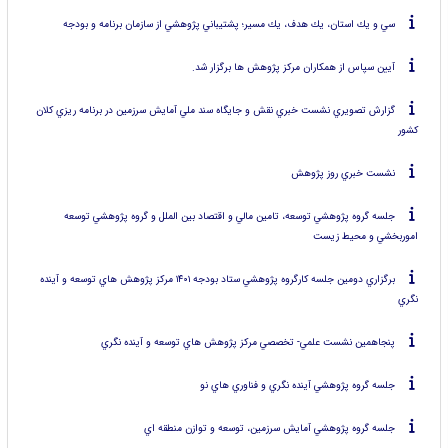
سي و يك استان، يك هدف، يك مسير؛ پشتيباني پژوهشي از سازمان برنامه و بودجه
آيين سپاس از همكاران مركز پژوهش ها برگزار شد.
گزارش تصويري نشست خبري نقش و جايگاه سند ملي آمايش سرزمين در برنامه ريزي كلان
كشور
نشست خبري روز پژوهش
جلسه گروه پژوهشي توسعه، تامين مالي و اقتصاد بين الملل و گروه پژوهشي توسعه
اموربخشي و محيط زيست
برگزاري دومين جلسه كارگروه پژوهشي ستاد بودجه ۱۴۰۱ مركز پژوهش هاي توسعه و آينده
نگري
پنجاهمين نشست علمي- تخصصي مركز پژوهش هاي توسعه و آينده نگري
جلسه گروه پژوهشي آينده نگري و فناوري هاي نو
جلسه گروه پژوهشي آمايش سرزمين، توسعه و توازن منطقه اي