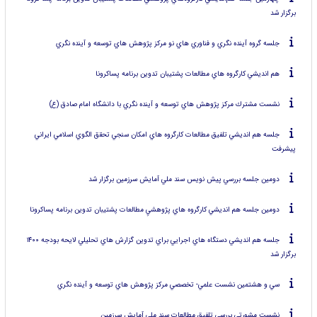
برگزار شد
جلسه گروه آينده نگري و فناوري هاي نو مركز پژوهش هاي توسعه و آينده نگري
هم انديشي كارگروه هاي مطالعات پشتيبان تدوين برنامه پساكرونا
نشست مشترك مركز پژوهش هاي توسعه و آينده نگري با دانشگاه امام صادق (ع)
جلسه هم انديشي تلفيق مطالعات كارگروه هاي امكان سنجي تحقق الگوي اسلامي ايراني
پيشرفت
دومين جلسه بررسي پيش نويس سند ملي آمايش سرزمين برگزار شد
دومين جلسه هم انديشي كارگروه هاي پژوهشيِ مطالعات پشتيبان تدوين برنامه پساكرونا
جلسه هم انديشي دستگاه هاي اجرايي براي تدوين گزارش هاي تحليلي لايحه بودجه ۱۴۰۰
برگزار شد
سي و هشتمين نشست علمي- تخصصي مركز پژوهش هاي توسعه و آينده نگري
نشست مشورتي بررسي تلفيق مطالعات سند ملي آمايش سرزمين