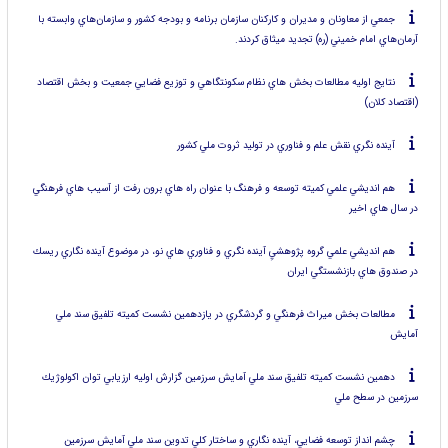
جمعي از معاونان و مديران و كاركنان سازمان برنامه و بودجه كشور و سازمان‌هاي وابسته با
آرمان‌هاي امام خميني (ره) تجديد ميثاق كردند.
نتايج اوليه مطالعات بخش هاي نظام سكونتگاهي و توزيع فضايي جمعيت و بخش اقتصاد
(اقتصاد كلان)
آينده نگري نقش علم و فناوري در توليد ثروت ملي كشور
هم انديشي علمي كميته توسعه و فرهنگ با عنوان راه هاي برون رفت از آسيب هاي فرهنگي
در سال هاي اخير
هم انديشي علمي گروه پژوهشيِ آينده نگري و فناوري هاي نو، در موضوع ‌آينده نگاري ريسك
در صندوق هاي بازنشستگي ايران
مطالعات بخش ميراث فرهنگي و گردشگري در يازدهمين نشست كميته تلفيق سند ملي
آمايش
دهمين نشست كميته تلفيق سند ملي آمايش سرزمين گزارش اوليه ارزيابي توان اكولوژيك
سرزمين در سطح ملي
چشم انداز توسعه فضايي، آينده نگاري و ساختار كلي تدوين سند ملي آمايش سرزمين