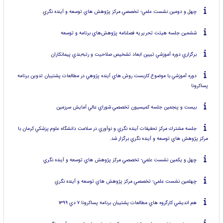
چهل و دومين نشست علمي- تخصصي مركز پژوهش هاي توسعه و آينده نگري
ششمين جلسه هيئت تحريريه فصلنامه پژوهش‌هاي برنامه و توسعه
برگزاري دوره آموزشي تبيين ابعاد تشخيص صلاحيت و رتبه‌بندي پيمانكاران
دوره آموزشي با موضوع كاربست روش هاي آينده پژوهي در مطالعات پشتيبان تدوين برنامه
پساكرونا
بيست و پنجمين جلسه كميسيون تخصصي شوراي عالي آمايش سرزمين
جلسه مشترك مركز تحقيقات آينده نگري و نوآوري در سلامت دانشگاه علوم پزشكي كرمان با
مركز پژوهش هاي توسعه و آينده نگري برگزار شد.
چهل و يكمين نشست علمي- تخصصي مركز پژوهش هاي توسعه و آينده نگري
چهلمين نشست علمي- تخصصي مركز پژوهش هاي توسعه و آينده نگري
هم انديشي كارگروه هاي مطالعات پشتيبان برنامه پساكرونا ۷ دي ۱۳۹۹