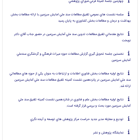
چهارمين جلسه كميته فرعي شوراي پژوهشي
سلسه نشست هاي عمومي تلفيق مطالعات سند ملي امايش سرزمين با ارائه مطالعات بخش
بهداشت و درمان و مطالعات بخش كشاورزي به پايان رسيد
نتايج مقدماتيِ تلفيق مطالعات تدوين سند ملي آمايش سرزمين در حضور جناب آقاي دكتر
نوبخت
نخستين جلسه تحويل گيري گزارش مطالعات حوزه ميراث فرهنگي و گردشگري سندملي
آمايش سرزمين
نتايج اوليه مطالعات بخش فناوري اطلاعات و ارتباطات به عنوان يكي از حوزه هاي مطالعاتي
سند ملي امايش سرزمين در پانزدهمين نشست كميته تلفيق مطالعات سند ملي آمايش سرزمين
ارائه شد.
نتايج اوليه مطالعات بخش علم و فناوري در شانزدهمين نشست كميته تلفيق سند ملي
آمايش سرزمين مورد بحث و بررسي قرار گرفته است.
توديع و معارفه مدير جديد حراست مركز پژوهش هاي توسعه و آينده نگري
نمايشگاه پژوهش و نشر