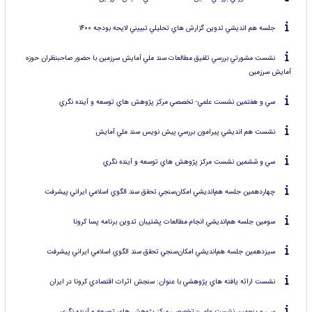
جلسه هم انديشي تدوين گزارش هاي تحليلي تبييني لايحه بودجه ۱۴۰۰
نشست مشورتي بررسي تلفيق مطالعات سند ملي آمايش سرزمين با حضور صاحبنظران حوزه
آمايش سرزمين
سي و هفتمين نشست علمي- تخصصي مركز پژوهش هاي توسعه و آينده نگري
نشست هم انديشي پيرامون بررسي پيش نويس سند ملي آمايش
سي و ششمين نشست مركز پژوهش هاي توسعه و آينده نگري
چهاردهمين جلسه هم‌انديشي امكان‌سنجي تحقق سند الگوي اسلامي ايراني پيشرفت
سومين جلسه هم‌انديشي انجام مطالعات پشتيبان تدوين برنامه پسا كرونا
سيزدهمين جلسه هم‌انديشي امكان‌سنجي تحقق سند الگوي اسلامي ايراني پيشرفت
نشست ارائه يافته هاي پژوهشي با عنوان: سنجش اثرات اقتصادي كرونا در ايران
سي و پنجمين نشست علمي- تخصصي مركز پژوهش هاي توسعه و آينده نگري