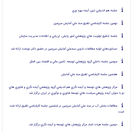
جلسه هم انديشي تبين آينده بهره وري
نهمين جلسه كارشناسي تلفيق سند ملي آمايش سرزمين
جلسه تدقيق اولويت هاي پژوهشيِ امور پايش، ارزيابي و اطلاعات مديريت سازمان
دستاوردهاي اوليه مطالعات تدوين سندملي آمايش سرزمين در حضور دكتر نوبخت ارائه شد.
سومين جلسه داخلي گروه پژوهشي توسعه، تامين مالي و اقتصاد بين الملل
هفتمين جلسه كارشناسي تلفيق سند ملي آمايش
مركز پژوهش هاي توسعه و آينده نگري هم انديشي گروه پژوهشي آينده نگري و فناوري هاي
نو با عنوان آينده پژوهي سياست هاي توسعه فناوري و نوآوري در ايران برگزار شد.
مطالعات بخش آب در سند ملي آمايش سرزمين در ششمين جلسه كارشناسي تلفيق ارائه شده
است
دومين جلسه هيات امناء مركز پژوهش هاي توسعه و آينده نگري برگزار شد.