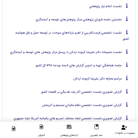
نشست اعلام نياز پژوهشي
نخستين جلسه شوراي پژوهشي مركز پژوهش‌هاي توسعه و آينده‌نگري
نشست تخصصي فرصت‌آفريني از اهرم يارانه‌هاي سوخت در توسعه حمل و نقل هوشمند
كشور
نشست صميمانه دكتر عليرضا آزموده اردلان با پرسنل مركز پژوهش هاي توسعه و آينده‌نگري
جلسه هماهنگي تهيه و تدوين گزارش هاي لايحه بودجه ۱۳۹۸ كل كشور
مراسم معارفه دكتر عليرضا آزموده اردلان
گزارش تصويري نشست تخصصي آثار رشد نقدينگي بر اقتصاد كشور
گزارش تصويري نشست تخصصي نظام مالياتي منسجم و اثربخش
گزارش تصويري نشست تخصصي ابعاد مختلف تحريم هاي يكجانبه آمريكا عليه جمهوري
اسلامي ايران، آثار و پيامدها
عضویت در خانوادۀ مرکز
سند راهبردی
تازه‌های پژوهشی
آموزش
گزارش تصويري سخنراني تحولات اخير بازار ارز كشور- علل،پيامدها و راهكارها