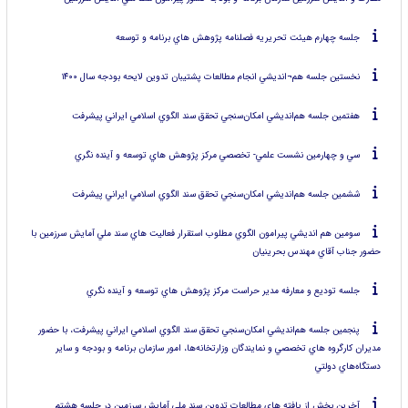
جلسه چهارم هيئت تحريريه فصلنامه پژوهش هاي برنامه و توسعه
نخستين جلسه هم¬انديشي انجام مطالعات پشتيبان تدوين لايحه بودجه سال ۱۴۰۰
هفتمين جلسه هم‌انديشي امكان‌سنجي تحقق سند الگوي اسلامي ايراني پيشرفت
سي و چهارمين نشست علمي- تخصصي مركز پژوهش هاي توسعه و آينده نگري
ششمين جلسه هم‌انديشي امكان‌سنجي تحقق سند الگوي اسلامي ايراني پيشرفت
سومين هم انديشي پيرامون الگوي مطلوب استقرار فعاليت هاي سند ملي آمايش سرزمين با
حضور جناب آقاي مهندس بحرينيان
جلسه توديع و معارفه مدير حراست مركز پژوهش هاي توسعه و آينده نگري
پنجمين جلسه هم‌انديشي امكان‌سنجي تحقق سند الگوي اسلامي ايراني پيشرفت، با حضور
مديران كارگروه هاي تخصصي و نمايندگان وزارتخانه‌ها، امور سازمان برنامه و بودجه و ساير
دستگاه‌هاي دولتي
آخرين بخش از يافته هاي مطالعات تدوين سند ملي آمايش سرزمين در جلسه هشتم