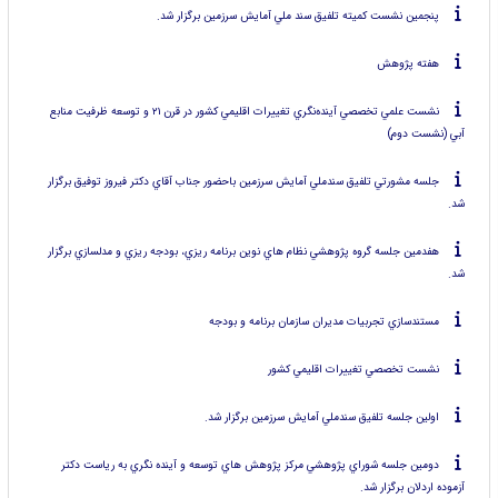
پنجمين نشست كميته تلفيق سند ملي آمايش سرزمين برگزار شد.
هفته پژوهش
نشست علمي تخصصي آينده‌نگري تغييرات اقليمي كشور در قرن ۲۱ و توسعه ظرفيت منابع
آبي (نشست دوم)
جلسه مشورتي تلفيق سندملي آمايش سرزمين باحضور جناب آقاي دكتر فيروز توفيق برگزار
شد.
هفدمين جلسه گروه پژوهشي نظام هاي نوين برنامه ريزي، بودجه ريزي و مدلسازي برگزار
شد.
مستندسازي تجربيات مديران سازمان برنامه و بودجه
نشست تخصصي تغييرات اقليمي كشور
اولين جلسه تلفيق سندملي آمايش سرزمين برگزار شد.
دومين جلسه شوراي پژوهشي مركز پژوهش هاي توسعه و آينده نگري به رياست دكتر
آزموده اردلان برگزار شد.