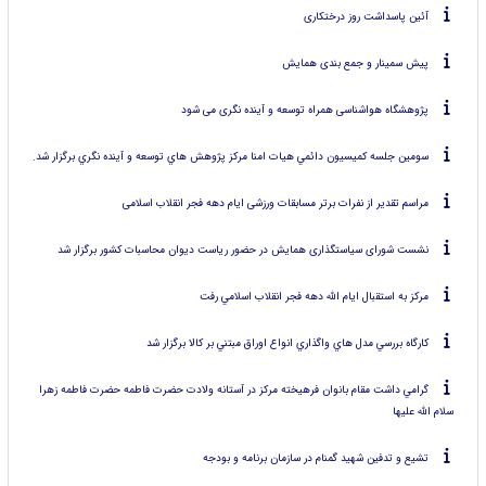
آئین پاسداشت روز درختکاری
پیش سمینار و جمع بندی همایش
پژوهشگاه هواشناسی همراه توسعه و آینده نگری می شود
سومين جلسه كميسيون دائمي هيات امنا مركز پژوهش هاي توسعه و آينده نگري برگزار شد.
مراسم تقدیر از نفرات برتر مسابقات ورزشی ایام دهه فجر انقلاب اسلامی
نشست شورای سیاستگذاری همایش در حضور ریاست دیوان محاسبات کشور برگزار شد
مركز به استقبال ايام الله دهه فجر انقلاب اسلامي رفت
كارگاه بررسي مدل هاي واگذاري انواع اوراق مبتني بر كالا برگزار شد
گرامي داشت مقام بانوان فرهيخته مركز در آستانه ولادت حضرت فاطمه حضرت فاطمه زهرا
سلام الله عليها
تشيع و تدفين شهيد گمنام در سازمان برنامه و بودجه