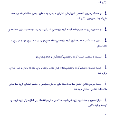
برگزار شد
جلسه كميسيون تخصصي شورايعالي آمايش سرزمين به منظور بررسي مطالعاتِ تدوين سند
ملي آمايش سرزمين برگزار شد
جلسه بررسي و تدوين برنامه آينده گروه پژوهشي آمايش سرزمين، توسعه و توازن منطقه¬اي
اولين جلسه كميته مدل¬سازي گروه پژوهشي نظام هاي نوين برنامه ريزي، بودجه ريزي و
مدل سازي
بيست و سومين جلسه گروه پژوهشي آينده‌نگري و فناوري‌هاي نو
جلسه بيست و ششم گروه پژوهشي نظام هاي نوين برنامه ريزي، بودجه ريزي و مدل سازي
برگزار شد
جلسه بررسي نتايج تلفيق مطالعات سند ملي آمايش سرزمين با حضور اعضاي گروه مطالعاتي
ملاحظات دفاعي- امنيتي و پدافند
دوازدهمين جلسه گروه پژوهشي توسعه، تأمين مالي و اقتصاد بين‌الملل مركز پژوهش‌هاي
توسعه و آينده‌نگري