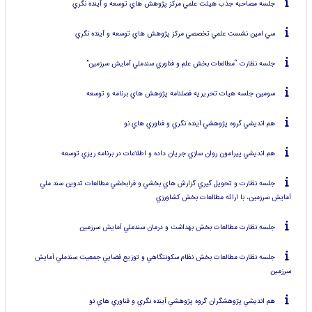
جلسه مصاحبه جذب هيئت علمي مركز پژوهش هاي توسعه و آينده نگري
سي امين نشست علمي تخصصي مركز پژوهش هاي توسعه و آينده نگري
جلسه نظارت “مطالعات بخش علم و فناوري سندملي آمايش سرزمين”
سومين جلسه هيات تحريريه فصلنامه پژوهش هاي برنامه و توسعه
هم انديشي گروه پژوهشي آينده نگري و فناوري هاي نو
هم انديشي پيرامون روان سازي جريان داده و اطلاعات در برنامه ريزي توسعه
جلسه نظارت و تحويل گيري گزارش هاي بخشي و فرابخشي مطالعات تدوين سند ملي
آمايش سرزمين، با ارائه مطالعات بخش كشاورزي
جلسه نظارت مطالعات بخش بهداشت و درمان سندملي آمايش سرزمين
جلسه نظارت مطالعات بخش نظام سكونتگاهي و توزيع فضايي جمعيت سندملي آمايش
سرزمين
هم انديشي پژوهشگران گروه پژوهشي آينده نگري و فناوري هاي نو