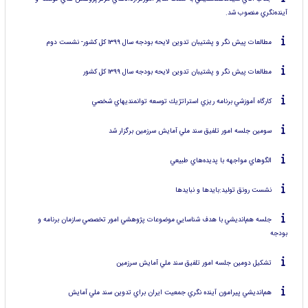
آينده‌نگري منصوب شد.
مطالعات پيش نگر و پشتيبان تدوين لايحه بودجه سال ۱۳۹۹ كل كشور- نشست دوم
مطالعات پيش نگر و پشتيبان تدوين لايحه بودجه سال ۱۳۹۹ كل كشور
كارگاه آموزشي برنامه ريزي استراتژيك توسعه توانمنديهاي شخصي
سومين جلسه امور تلفيق سند ملي آمايش سرزمين برگزار شد
الگوهاي مواجهه با پديده‌هاي طبيعي
نشست رونق توليد:بايدها و نبايدها
جلسه هم‌انديشي با هدف شناسايي موضوعات پژوهشي امور تخصصي سازمان برنامه و
بودجه
تشكيل دومين جلسه امور تلفيق سند ملي آمايش سرزمين
هم‌انديشي پيرامون آينده نگري جمعيت ايران براي تدوين سند ملي آمايش