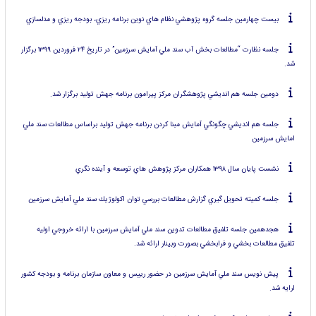
بيست چهارمين جلسه گروه پژوهشي نظام هاي نوين برنامه ريزي، بودجه ريزي و مدلسازي
جلسه نظارت “مطالعات بخش آب سند ملي آمايش سرزمين” در تاريخ ۲۴ فروردين ۱۳۹۹ برگزار
شد.
دومين جلسه هم انديشي پژوهشگران مركز پيرامون برنامه جهش توليد برگزار شد.
جلسه هم انديشي چگونگي آمايش مبنا كردن برنامه جهش توليد براساس مطالعات سند ملي
امايش سرزمين
نشست پايان سال ۱۳۹۸ همكاران مركز پژوهش هاي توسعه و آينده نگري
جلسه كميته تحويل گيري گزارش مطالعات بررسي توان اكولوژيك سند ملي آمايش سرزمين
هجدهمين جلسه تلفيق مطالعات تدوين سند ملي آمايش سرزمين با ارائه خروجي اوليه
تلفيق مطالعات بخشي و فرابخشي بصورت وبينار ارائه شد.
پيش نويس سند ملي آمايش سرزمين در حضور رييس و معاون سازمان برنامه و بودجه كشور
ارايه شد.