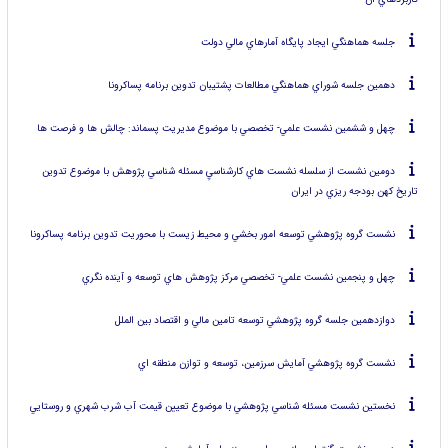
جلسه هماهنگي ايجاد پايگاه آمارهاي مالي دولت
دهمين جلسه شوراي هماهنگي مطالعات پشتيبان تدوين برنامه پساكرونا
چهل و ششمين نشست علمي- تخصصي با موضوع مديريت پسماند: چالش ها و فرصت ها
دومين نشست از سلسله نشست هاي كارشناسيِ مسئله شناسي پژوهش با موضوع تدوين
تاريخ كهن بودجه ريزي در ايران
نشست گروه پژوهشي توسعه امور بخشي و محيط زيست با محوريت تدوين برنامه پساكرونا
چهل و پنجمين نشست علمي- تخصصي مركز پژوهش هاي توسعه و آينده نگري
دوازدهمين جلسه گروه پژوهشي توسعه تامين مالي و اقتصاد بين الملل
نشست گروه پژوهشي آمايش سرزمين، توسعه و توازن منطقه اي
نخستين نشست مسئله شناسي پژوهشي با موضوع تعيين قيمت آب شرب شهري و روستايي