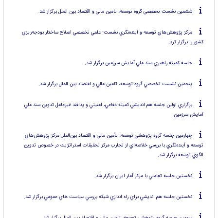
ششمين نشست تخصصي گروه توسعه، تامين مالي و اقتصاد بين الملل برگزار شد.
مركز پژوهش‌هاي توسعه و آينده‌نگري نشست- علمي تخصصي اصلاح ساختار بودجه‌ريزي
كشور را برگزار كرد.
جلسه كميته راهبري سند ملي آمايش سرزمين برگزار شد.
پنجمين نشست تخصصي گروه توسعه، تامين مالي و اقتصاد بين الملل برگزار شد.
برگزاري اولين جلسه هم انديشي كميته دفاعي، امنيتي و پدافند غيرعامل تدوين سند ملي
آمايش سرزمين.
چهارمين جلسه گروه پژوهشي توسعه، تأمين مالي و اقتصاد بين‌الملل مركز پژوهش‌هاي
توسعه و آينده‌نگري با بررسي خلاصه‌اي از تجارب مركز تحقيقات استراتژيك در خصوص تدوين
الگوي توسعه برگزار شد.
نخستين جلسه تعاملي با مركز آمار ايران برگزار شد.
نخستين جلسه هم انديشي براي راه اندازي شبكه بررسي سياست هاي عمومي برگزار شد.
سومين جلسه گروه پژوهشي توسعه، تامين مالي و اقتصاد بين الملل برگزار شد.