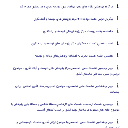
در گروه پژوهشي نظام هاي نوين برنامه ريزي، بودجه ريزي و مدل سازي مطرح شد
برگزاري اولين جلسه بودجه ۱۴۰۱ مركز پژوهش‌هاي توسعه و آينده‌نگري
جلسه معارفه سرپرست مركز پژوهش‌هاي توسعه و آينده‌نگري
نشست فصليِ تابستانه همكاران مركز پژوهش هاي توسعه و آينده نگري
هفتمين جلسه هيئت تحريريه فصلنامه پژوهش‌هاي برنامه و توسعه
چهل و نهمين نشست علمي- تخصصي مركز پژوهش هاي توسعه و آينده نگري با موضوع
بررسي و تبيين سند ملي سالمندي كشور
چهل و هشتمين نشست علمي-تخصصي با موضوع تحليلي بر سند الگوي اسلامي ايراني
پيشرفت
چهارمين نشست از سلسله نشست هاي كارشناسيِ مسئله شناسي و مسئله يابي پژوهش با
موضوع حلقه هاي مفقوده در ساختار توليد كشور بر حسب كدهاي آيسيك
چهل و هفتمين نشست علمي- تخصصي با موضوع ارزش گذاري خدمات اكوسيستمي و
كاربردهاي آن