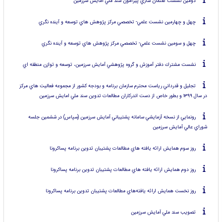
دومين نشست گفتمان سازي پيرامون سند ملي آمايش سرزمين
چهل و چهارمين نشست علمي- تخصصي مركز پژوهش هاي توسعه و آينده نگري
چهل و سومين نشست علمي- تخصصي مركز پژوهش هاي توسعه و آينده نگري
نشست مشترك دفتر آموزش و گروه پژوهشي آمايش سرزمين، توسعه و توازن منطقه اي
تجليل و قدرداني رياست محترم سازمان برنامه و بودجه كشور از مجموعه فعاليت هاي مركز
در سال ۱۳۹۹ و بطور خاص از دست اندركاران مطالعات تدوين سند ملي امايش سرزمين
رونمايي از نسخه آزمايشي سامانه پشتيباني آمايش سرزمين (سپاس) در ششمين جلسه
شوراي عالي آمايش سرزمين
روز سوم همايش ارائه يافته هاي مطالعات پشتيبان تدوين برنامه پساكرونا
روز دوم همايش ارائه يافته هاي مطالعات پشتيبان تدوين برنامه پساكرونا
روز نخست همايش ارائه يافته‌هاي مطالعات پشتيبان تدوين برنامه پساكرونا
تصويب سند ملي آمايش سرزمين