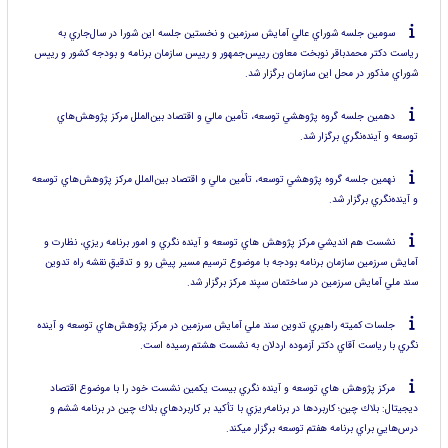
سومين جلسه شوراي عالي آمايش سرزمين و نخستين جلسه اين شورا در سال‌جاري به
رياست دكتر محمدباقر نوبخت معاون رييس‌جمهور و رييس سازمان برنامه و بودجه كشور و رييس
شوراي مذكور در محل اين سازمان برگزار شد.
دهمين جلسه گروه پژوهشي توسعه، تأمين مالي و اقتصاد بين‌الملل مركز پژوهش‌هاي
توسعه و آينده‌نگري برگزار شد.
نهمين جلسه گروه پژوهشي توسعه، تأمين مالي و اقتصاد بين‌الملل مركز پژوهش‌هاي توسعه
و آينده‌نگري برگزار شد.
نشست هم انديشي مركز پژوهش هاي توسعه و آينده نگري و امور برنامه ريزي، نظارت و
آمايش سرزمين سازمان برنامه بودجه با موضوع ترسيم مسير پيشِ رو و تدقيقِ نقشه راه تدوين
سند ملي آمايش سرزمين در ساختمان سپند مركز برگزار شد.
جلسات كميته راهبري تدوين سند ملي آمايش سرزمين در مركز پژوهش‌هاي توسعه و آينده
نگري با رياست آقاي دكتر آزموده اردلان به نشست هشتم رسيده است.
مركز پژوهش هاي توسعه و آينده نگري بيست يكمين نشست خود را با موضوع اقتصاد
ديجيتال: بلاك چين؛ كاربردها در برنامه‌ريزي با تأكيد بر كاربردهاي بلاك چين در برنامه ششم و
درس‌هايي براي برنامه هفتم توسعه برگزار ميكند.