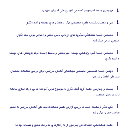
چهارمين جلسه كميسيون تخصصي شوراي عالي آمايش سرزمين
سي و دومين نشست علمي- تخصصي مركز پژوهش هاي توسعه و آينده نگري
نخستين جلسه هماهنگي كارگروه هاي ارزيابي تامين تحقق و اجرايي بودن سند الگوي
اسلامي ايراني پيشرفت
نخستين جلسه گروه پژوهشي توسعه امور بخشي و محيط زيست مركز پژوهش هاي توسعه
و آينده نگري
دومين جلسه كميسيون تخصصي شورايعالي آمايش سرزمين، براي بررسي مطالعاتِ پشتيبانِ
سند ملي آمايش سرزمين
بيست و چهارمين جلسه گروه آينده نگري با موضوع درس آموخته هايي از راه اندازي سامانه
ناب در بخش سلامت
يكي ديگر از سلسله جلسات بررسي گزارش تلفيق مطالعات سند ملي آمايش سرزمين با حضور
صاحب نظران برگزار شد
جلسه هم‌انديشي اقتصاددانان پيرامون ارائه راه‌كارهاي مديريت منابع و مصارف بودجه