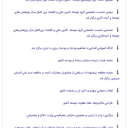
دومين نشست تخصصي گروه توسعه تامين مالي و اقتصاد بين الملل مركز پژوهش هاي
توسعه و آينده نگري برگزار شد.
نخستين نشست تخصصي گروه توسعه، تأمين مالي و اقتصاد بين‌الملل مركز پژوهش‌هاي
توسعه و آينده‌نگري برگزار شد.
كارگاه آموزشي:آشنايي با مفاهيم بودجه و بودجه ريزي در ايران برگزار شد.
جلسه هيات رئيسه سازمان برنامه و بودجه كشور
جلسه مطالعه پيشنهادات دريافتي از مشاوران مشاركت كننده در مناقصه سند ملي آمايش
سرزمين برگزار شد.
انقلاب صنعتي چهارم و تاثير آن بر صنعت كشور
طراحي مكانيزم‌ها حلقه مفقوده توسعه كشور
برگزاري ديدار با رئيس و معاونين سازمان جغرافيايي وزارت دفاع و پشتيباني
جناب آقاي سيدمحمدشفيعي به سمت مدير امورقراردادهاي مركزپژوهش هاي توسعه و