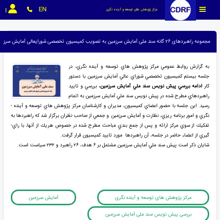
EN
مرکز پژوهش های توسعه و آینده نگری
مجموعه راهبردهای ۲۶ گانه سند ملی آمایش سرزمین به تصویب کمیسیون تخصصی شورایعالی آمایش سرزمین رسید
به گزارش روابط عمومي مركز پژوهش ­هاي توسعه و آينده­ نگري، در
جلسه بيستم كميسيون تخصصي شوراي عالي آمايش سرزمين با دستور
كار
ادامه بررسي پيش نويس سند ملي آمايش سرزمين،
بررسي و تاييد
راهبردهاي مطرح شده در پيش نويس سند ملي آمايش سرزمين به اتمام
رسيد. اين جلسه با حضور اعضاي‌ كميسيون، مديران و كارشناسان مركز پژوهش ­هاي توسعه و آينده ­
نگري و امور برنامه­ ريزي، نظارت و آمايش سرزمين و جمعي از صاحب نظران برگزار شد كه راهبردها به
تفكيك از سوي مركز ارائه و پس از جمع ­بنديِ مباحث مطرح شده در خصوص هريك از آنها، با راي­
گيري از اعضاء حاضر در جلسه، آن راهبردها مورد تاييد كميسيون قرار گرفت.
شايان ذكر است پيش سند ملي آمايش سرزمين مشتمل بر ۶ هدف، ۲۶ راهبرد و ۲۳۲ سياست است.
مرکز پژوهش های توسعه و آینده نگری
آمایش سرزمین
بررسی پیش نویس سند ملی آمایش سرزمین