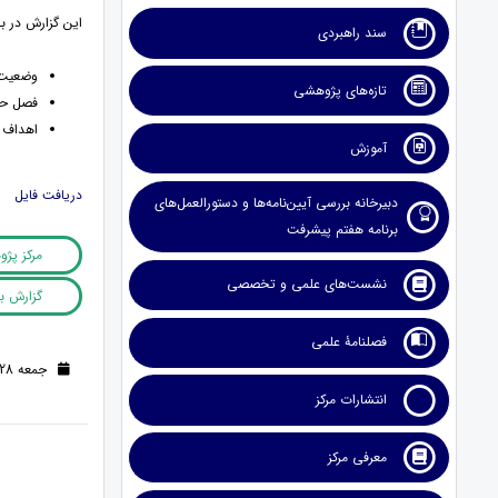
اين گزارش در 
سند راهبردی
وضعيت 
تازه‌های پژوهشی
فصل حمل
اهداف ب
آموزش
دريافت فايل
دبیرخانه بررسی آیین‌نامه‌ها و دستورالعمل‌های
برنامه هفتم پیشرفت
مرکز پژ
نشست‌های علمی و تخصصی
گزارش بر
فصلنامۀ علمی
جمعه 28 آذر 1399 (5 سال قبل )
انتشارات مرکز
معرفی مرکز