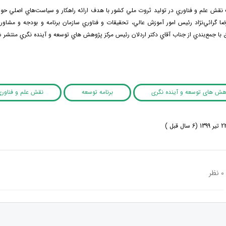
 علم و فناوري در توليد ثروت ملي كشور با هدف ارائه راهكار و سياست‌هاي اصلي حول م
رضا گرائي‌نژاد رئيس امور آموزش عالي، تحقيقات و فناوري سازمان برنامه و بودجه و مشاور 
 با جمع‌بندي از جناب آقاي دكتر اردلان رئيس مركز پژوهش هاي توسعه و آينده نگري منتشر 
وهش های توسعه و آینده نگری
برنامه توسعه
نقش علم و فناوری
0 نظر