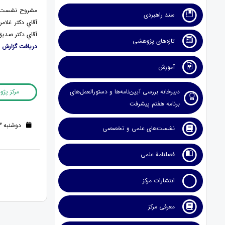
مشروح نشست نقش
سند راهبردی
آقاي دكتر غلام
آقاي دكتر صديق
تازه‌های پژوهشی
دريافت گزارش
آموزش
دبیرخانه بررسی آیین‌نامه‌ها و دستورالعمل‌های
مرکز پژ
برنامه هفتم پیشرفت
دوشنبه 23 تیر 1399 (6 سال قبل )
نشست‌های علمی و تخصصی
فصلنامۀ علمی
انتشارات مرکز
معرفی مرکز