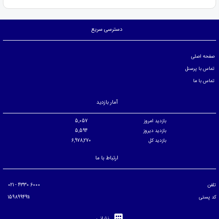
دسترسی سریع
صفحه اصلی
تماس با پرسنل
تماس با ما
آمار بازدید
بازدید امروز
5,057
بازدید دیروز
5,594
بازدید کل
6,978,270
ارتباط با ما
تلفن
6000 4330 - 021
کد پستی
1598994911
نشانی