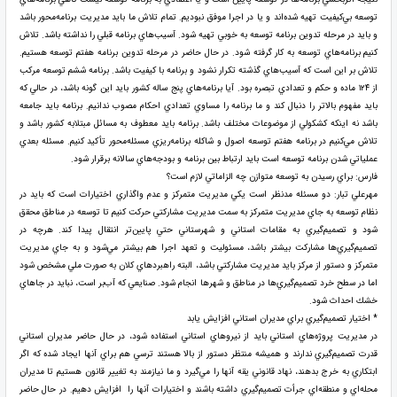
توسعه بي‌كيفيت تهيه شده‌اند و يا در اجرا موفق نبوديم. تمام تلاش ما بايد مديريت برنامه‌محور باشد
و بايد در مرحله تدوين برنامه توسعه به خوبي تهيه شود. آسيب‌هاي برنامه قبلي را نداشته باشد. تلاش
كنيم برنامه‌هاي توسعه به كار گرفته شود. در حال حاضر در مرحله تدوين برنامه هفتم توسعه هستيم.
تلاش بر اين است كه آسيب‌هاي گذشته تكرار نشود و برنامه با كيفيت باشد. برنامه ششم توسعه مركب
از ۱۲۴ ماده و حكم و تعدادي تبصره بود. آيا برنامه‌هاي پنج ساله كشور بايد اين گونه باشد، در حالي كه
بايد مفهوم بالاتر را دنبال كند و ما برنامه را مساوي تعدادي احكام مصوب ندانيم. برنامه بايد جامعه
باشد نه اينكه كشكولي از موضوعات مختلف باشد. برنامه بايد معطوف به مسائل مبتلا‌به كشور باشد و
تلاش مي‌كنيم در برنامه هفتم توسعه اصول و شاكله برنامه‌ريزي مسئله‌محور تأكيد كنيم. مسئله بعدي
عملياتي شدن برنامه توسعه است بايد ارتباط بين برنامه و بودجه‌هاي سالانه برقرار شود.
فارس: براي رسيدن به توسعه متوازن چه الزاماتي لازم است؟
مهرعلي تبار: دو مسئله مدنظر است يكي مديريت متمركز و عدم واگذاري اختيارات است كه بايد در
نظام توسعه به جاي مديريت متمركز به سمت مديريت مشاركتي حركت كنيم تا توسعه در مناطق محقق
شود و تصميم‌‌گيري به مقامات استاني و شهرستاني حتي پايين‌تر انتقال پيدا كند. هرچه در
تصميم‌گيري‌ها مشاركت بيشتر باشد، مسئوليت و تعهد اجرا هم بيشتر مي‌شود و به جاي مديريت
متمركز و دستور از مركز بايد مديريت مشاركتي باشد، البته راهبردهاي كلان به صورت ملي مشخص شود
اما در سطح خرد تصميم‌گيري‌ها در مناطق و شهرها انجام شود. صنايعي كه آب‌بر است، نبايد در جاهاي
خشك احداث شود.
* اختيار تصميم‌گيري براي مديران استاني افزايش يابد
در مديريت پروژه‌‌هاي استاني بايد از نيروهاي استاني استفاده شود، در حال حاضر مديران استاني
قدرت تصميم‌گيري ندارند و هميشه منتظر دستور از بالا هستند ترسي هم براي آنها ايجاد شده كه اگر
ابتكاري به خرج بدهند، نهاد قانوني يقه آنها را مي‌گيرد و ما نيازمند به تغيير قانون هستيم تا مديران
محله‌اي و منطقه‌اي جرأت تصميم‌گيري داشته باشند و اختيارات آنها را افزايش دهيم. در حال حاضر