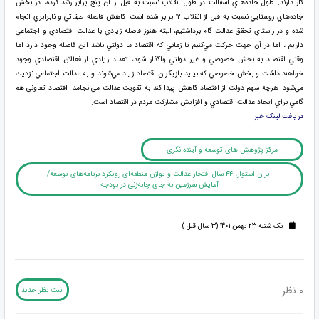
گاز دارند. طول جاده‌هاي آسفالت در طول انقلاب نسبت به قبل از آن پنج برابر رشد كرده، در بخش
جاده‌هاي روستايي نسبت به قبل از انقلاب ۱۲ برابر شده است. كاهش فاصله طبقاتي و نابرابري انجام
شده و در راستاي تحقق عدالت گام برداشتيم، البته هنوز فاصله زيادي با عدالت اقتصادي و اجتماعي
داريم ، اما در آن جهت حركت مي‌كنيم تا زماني كه اقتصاد ما دولتي باشد اين فاصله وجود دارد اما
وقتي اقتصاد به بخش خصوصي و غير دولتي واگذار شود، تعداد زيادي از فعالان اقتصادي وجود
خواهند داشت و بخش خصوصي كه بيايد بازيگران اقتصاد زياد مي‌شوند و به عدالت اجتماعي نزديك
مي‌شود. هرچه سهم دولت از اقتصاد كاهش پيدا كند به تقويت عدالت مي‌انجامد. اقتصاد تعاوني هم
گامي براي ايجاد عدالت اقتصادي و افزايش مشاركت مردم در اقتصاد است.
دریافت لینک خبر
مرکز پژوهش های توسعه و آینده نگری
ایران استوار،‌ ۴۴ سال افتخار عدالت و توازن منطقه‌ای رویکرد برنامه‌های توسعه/
آمایش سرزمین به جای چانه‌زنی در بودجه
یک شنبه 23 بهمن 1401 (3 سال قبل )
0 نظر
ثبت نظر جدید