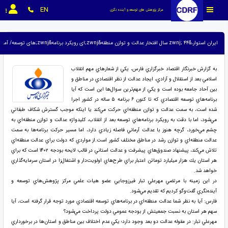
EN
مرکز پژوهش های توسعه و آینده نگری
ایران استوار،&zwnj; ۴۴ سال افتخار عدالت و توازن منطقه&zwnj;ای رویکرد برنامه&zwnj;های توسعه/ آمایش سرزمین به جای چانه&zwnj;زنی در بودجه
به گزارش خبرنگار اقتصاد خبرگزاري فارس،‌‌‌‌‌‌‌‌‌‌‌‌‌‌‌‌‌‌‌‌‌‌‌‌‌‌‌‌‌‌‌‌‌‌‌‌‌‌‌‌‌‌‌‌‌‌‌‌‌‌‌‌‌‌‌‌‌‌‌‌‌‌‌‌‌‌‌‌‌‌‌‌‌‌‌‌‌‌‌‌‌‌‌‌‌‌‌‌‌‌‌‌‌‌‌‌‌‌‌‌‌‌‌‌‌‌‌‌‌‌‌‌‌‌‌‌‌‌‌‌‌‌‌‌‌‌‌‌‌‌‌‌‌‌‌‌‌‌‌‌‌ يكي از شعارهاي مهم انقلاب
اسلامي بعد از استقلال و آزادي، ايجاد عدالت از نظر اقتصادي در مناطق و
بين آحاد جامعه بوده است و يكي از مهم‌ترين سوال‌ها اين است كه آيا
برنامه‌هاي توسعه اقتصادي كه تا كنون ۶ برنامه ۵ ساله در كشور اجرا
شده است، به سمت عدالت و توازن منطقه‌اي حركت مي‌كند يا اينكه موجب گسترش شكاف طبقاتي
مي‌شود، اما با دقت به رويكرد برنامه‌هاي توسعه بعد از انقلاب، كليدواژه عدالت و توازن منطقه‌اي به
چشم مي‌خورد، گرچه هنوز با عدالت ‌آرماني فاصله زيادي دارد، اما مسير حركت برنامه‌ها به سمت
عدالت منطقه‌اي و توازن رشد در مناطق مختلف كشور است.از مواردي كه دولت براي عدالت منطقه‌اي
تلاش مي‌كند،‌ پيشنهاد صندوق‌هاي پيشرفت و عدالت استاني در قالب لايحه بودجه ۱۴۰۲ است كه براي
هر استان يك هزار ميليارد توماتن اعتبار براي طرح‌هاي اولويت‌دار و اشتغال‌زا در استان سرمايه‌گذاري
خواهد شد.
در اين زمينه با مرتضي مهرعلي تبار فيرزوجايي عضو هيات علمي مركز پژوهش‌هاي توسعه و
آينده‌نگري گفت‌وگو كرديم كه تقديم مي‌شود.
فارس: آيا به نظر شما عدالت منطقه‌اي در برنامه‌هاي توسعه اقتصادي مورد توجه قرار گرفته است، آيا
سهم هر استان به نسبت جمعيتش از بودجه عمومي دولت پرداخت مي‌شود؟
مهرعلي تبار: در مقوله عدالت دو بعد وجود دارد؛ يكي عدم اختلاف بين مناطق و استان‌ها در برخورداري