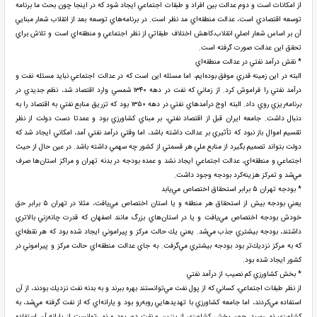
از امكانات است و دوم عدالت بين افراد و طبقات اجتماعي ايجاد شود كه در اينجا چون بحث ما برنامه
توسعه اقتصادي است، عدالت منطقه‌اي مد نظر است. در برنامه‌هاي توسعه بعد از انقلاب شعار مبنايي
آن بر اساس شعار اصلي انقلاب،كاهش اختلاف طبقاتي از نظر اجتماعي و منطقه‌اي است و تلاش براي
تحقق اين عدالت صورت گرفته است.
* نقش درآمد نفتي در عدالت منطقه‌اي
البته در اين زمينه قدري موفق بوده‌ايم، اما مسئله اين است كه در عدالت اجتماعي نبايد مسئله نفت و
درآمد نفتي را فراموش كرد. از زماني كه نفت در دهه ۱۳۴۰ شمسي وارد اقتصاد شد، نظم جديدي در
برنامه‌ريزي روي داد. البته اوج درآمدهاي نفتي در دهه ۱۳۵۰ بود كه تزريق منابع نفتي به اقتصاد را به
دنبال داشت. جامعه ايران قبل از اقتصاد نفتي، بر مبناي كشاورزي بود و عمدتا دست دولت از نظر
تقسيم اموال باز نبود كه تأثيري بر عدالت داشته باشد، اما وقتي درآمد نفتي آمد، امكاني ايجاد شد كه
دولت بتواند تصميم بگيرد از منابع ملي هر قسمتي از كشور چه سهمي داشته باشد. در عين حال از حيث
اجتماعي و منطقه‌اي، عدالت اجتماعي ايجاد نشد و عمده بودجه در بدنه تهران و مراكز استان‌ها صرف
مي‌شد و تمركز هزينه‌كرد بودجه وجود داشت.
* بودجه تهران ۵ برابر استحقاق اختصاص مي‌يابد
يعني بودجه بيش از استحقاق هر منطقه و يا استان اختصاص مي‌يافت، مثلا در تهران ۵ برابر حق
خودش بودجه اختصاص مي‌يافت و يا در استان‌هاي بزرگ مانند اصفهان كه قدرت چانه‌زني بالاتري
داشتند، بودجه بيشتري جذب مي‌شد. يعني يك حالت مركز و پيراموني ايجاد شده بود كه هر نقطه‌اي
كه به مركز نزديك‌تر بود بودجه بيشتري مي‌گرفت. به جاي عدالت منطقه‌اي حالت مركز و پيراموني در
كشور ايجاد شده بود.
* بخش كشاورزي كم نصيب از درآمد نفتي
از نظر طبقات اجتماعي، كساني كه از پول نفت مي‌توانستند بهره ببرند و به بدنه نفت نزديك بودند، از آن
استفاده مي‌كردند، اما جامعه كشاورزي با تهديدهايي روبه‌رو بود و يارانه‌اي كه از نفت گرفته مي‌شد، به
كشاورزي نمي‌رسيد، چون بخش كشاورزي از بنزين و نفت دور بود و نمي‌توانست از يارانه آن استفاده