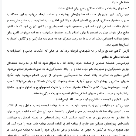
منطقه‌اي دارد؟
* صندوق پيشرفت و عدالت استاني راهي براي تحقق عدالت
مهرعلي‌تبار: اين اولين‌ بار است كه صندوق‌هاي پيشرفت و عدالت ايجاد مي‌شود و اين مسئله به
مديريت متمركز بستگي دارد براي كاهش تمركز و واگذاري اختيارات به استان‌ها بايد منابع مالي هم در
اختيار مقامات استاني قرار داده شود. همچنين قدرت تصميم‌‌گيري در كشور توزيع شود كه با داشتن
منابع مالي بتواند بهترين تصميم را براي استان بگيرد. صندوق پيشرفت و عدالت مي‌تواند گامي براي
تحقق عدالت اجتماعي باشد اما بايد با مديريت متمركز هم به مديريت مشاركتي و واگذاري اختيار به
استان‌ها تغيير يابد.
فارس: گاهي صنايع بزرگ را به شهرهاي كوچك برده‌ايم، در حالي كه امكانات جانبي و اختيارات به
مقامات محلي نداده‌ايم.
مهرعلي‌تبار: هميشه مديران از عدالت حرف زده‌اند اما بايد سؤال شود كه آيا در مديريت منطقه‌اي
توزيع تصميم‌گيري و مديريت هم انجام شده و يا اينكه تصميم‌‌گيري‌ها به صورت متمركز انجام مي‌شود.
گاهي صنايع به استان‌ها رفته است اما تصميم‌گيري همچنان از تهران انجام مي‌شود. بايد انگيزه
مديران استاني را بيشتر كنيم. چون آنها به صحنه واقعيت نزديك‌تر هستند و بهتر مي‌توانند تصميم
بگيرند. سيستم مديريت كشور متأسفانه متمركز است. بايد قدرت تصميم‌گيري و اختيار مديران مناطق
بيشتر شود و در حال حاضر مديران استاني منتظر تصميم مديريت مركزي هستند.
فارس: توازن و توسعه منطقه‌اي چگونه در عمل اتفاق مي‌افتد؟
مهرعلي تبار: دو مقوله در اين زمينه وجود دارد. سال‌ها حرف برنامه توسعه زده‌ايم و قبل و بعد از انقلاب
هم در تدوين برنامه‌ها ناموفق بوده‌ايم. هم در اجراي برنامه‌ها به درستي عمل نشده شايد برخي مديران
ما اعتقادي به برنامه‌ريزي در بدنه كشور ندارند. البته پيشرفت‌هايي در زمينه آموزش و بهداشت
داشته‌ايم. پروژه‌هاي عمراني هم خارج از برنامه اتفاق افتاده است. برنامه بايد همه را ملزم كند، اما
خود مفهوم برنامه در كشور به خوبي جا نيفتاده و برخي مديران خود را مقيد به برنامه نمي‌دانند، در
نتيجه اثربخشي برنامه‌ها در توسعه پايين است و يا اعتقادي به برنامه توسعه نيست گاهي برنامه‌هاي