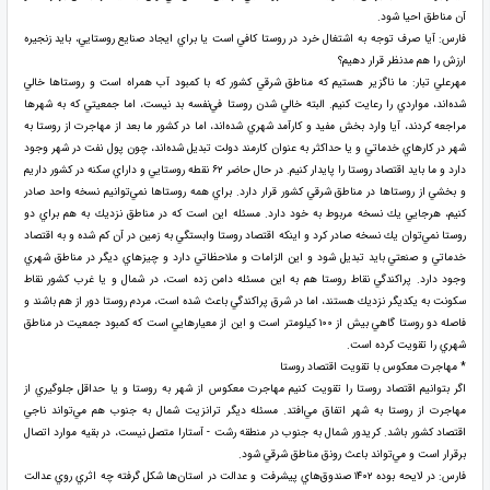
آن مناطق احيا شود.
فارس: آيا صرف توجه به اشتغال خرد در روستا كافي است يا براي ايجاد صنايع روستايي، بايد زنجيره
ارزش را هم مدنظر قرار دهيم؟
مهرعلي تبار: ما ناگزير هستيم كه مناطق شرقي كشور كه با كمبود آب همراه است و روستاها خالي
شده‌اند، مواردي را رعايت كنيم. البته خالي شدن روستا في‌نفسه بد نيست، اما جمعيتي كه به شهرها
مراجعه كردند، آيا وارد بخش مفيد و كارآمد شهري شده‌اند، اما در كشور ما بعد از مهاجرت از روستا به
شهر در كارهاي خدماتي و يا حداكثر به عنوان كارمند دولت تبديل شده‌اند، چون پول نفت در شهر وجود
دارد و ما بايد اقتصاد روستا را پايدار كنيم. در حال حاضر ۶۲ نقطه روستايي و داراي سكنه در كشور داريم
و بخشي از روستاها در مناطق شرقي كشور قرار دارد. براي همه روستاها نمي‌توانيم نسخه واحد صادر
كنيم، هرجايي يك نسخه مربوط به خود دارد. مسئله اين است كه در مناطق نزديك به هم براي دو
روستا نمي‌توان يك نسخه صادر كرد و اينكه اقتصاد روستا وابستگي به زمين در آن كم شده و به اقتصاد
خدماتي و صنعتي بايد تبديل شود و اين الزامات و ملاحظاتي دارد و چيزهاي ديگر در مناطق شهري
وجود دارد. پراكندگي نقاط روستا هم به اين مسئله دامن زده است، در شمال و يا غرب كشور نقاط
سكونت به يكديگر نزديك هستند، اما در شرق پراكندگي باعث شده است، مردم روستا دور از هم باشند و
فاصله دو روستا گاهي بيش از ۱۰۰ كيلومتر است و اين از معيارهايي است كه كمبود جمعيت در مناطق
شهري را تقويت كرده است.
* مهاجرت معكوس با تقويت اقتصاد روستا
اگر بتوانيم اقتصاد روستا را تقويت كنيم مهاجرت معكوس از شهر به روستا و يا حداقل جلوگيري از
مهاجرت از روستا به شهر اتفاق مي‌افتد. مسئله ديگر ترانزيت شمال به جنوب هم مي‌تواند ناجي
اقتصاد كشور باشد. كريدور شمال به جنوب در منطقه رشت - آستارا متصل نيست، در بقيه موارد اتصال
برقرار است و مي‌تواند باعث رونق مناطق شرقي شود.
فارس: در لايحه بوده ۱۴۰۲ صندوق‌هاي پيشرفت و عدالت در استان‌ها شكل گرفته چه اثري روي عدالت