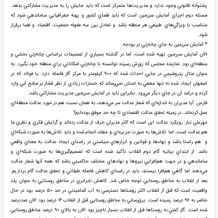
پشتوانه قانوني وجود ندارد و مديريت‌ها متمركز است كه بايد جايش را به مديريت مشاركتي بدهد.
مسئله دوم اجراي آمايش سرزمين است كه بايد فضاي كشور و پهنه جغرافيايي ساماندهي شود كه
متناسب با ويژگي‌هاي طبيعي هر منطقه باشد و تعادل بين سه مقوله جمعيت، اقتصاد و فضا برقرار
شود.
* آمايش سرزمين به جاي چانه‌زني در بودجه
الان آمايش سرزمين تهيه شده است، اما در گذشته بسياري از تصميمات براساس چانه‌زني بخشي و
منطقه‌اي بود. نماينده مجلس كه زورش رسيده توانسته با چانه‌زني امكاناتي براي منطقه خود بگيرد. به
عنوان مثال پتروشيمي در جايي احداث شده كه ۹۰۰ كيلومتر با مركز گاز فاصله دارد. يا فولاد كه در
اصفهان ايجاد شده نه تنها منفعي به استان نمي‌رساند كه خسارات زيادي از نظر فشار بر منابع آبي وارد
كرده و درآمد آن در جاي ديگر مي‌رود. بنابراين بايد در آمايش سرزمين مديريت مشاركتي باشد.
فارس: آيا مديران به اندازه‌اي كه شعار عدالت سر مي‌دهند،‌ به همان نسبت هم در مورد عدالت منطقه‌اي
عمل كرده‌اند، در زمينه تحقق عدالت اقتصادي تا چه حد موفق بوده‌ايم؟
مهرعلي تبار: رويكرد عدالت اين است كه اكثر مديران حرف از عدالت زده‌اند و گرايش فكري و نظري ما
هم عدالت است، اما تلاش‌ها به صورت جزيره‌اي و منفك انجام شده و بايد تلاش‌ها به صورت شبكه‌اي
و هم راستا باشد و نهادها و قوانين و ابزارهاي سياستي در راستاي ايجاد عدالت به معناي واقعي
باشد. از ابتداي بيانيه گام دوم انقلاب تأكيد شده است كه تصميم‌گيري‌ها به صورت شبكه‌اي و
ساماندهي و در جهت هم‌افزايي نيروها و نهادهاي مختلف حاكميتي باشد كه همه آنها شعار عدالت
مي‌دهند اما گاهي هم‌افزا نيستند، بايد در راستاي كاهش فاصله طبقاتي و تحقق عدالت گام برداريم.
بعد از انقلاب به مناطق روستايي توجه خاص شد. كاهش نابرابري در مناطق روستايي به عنوان يك
واقعيت است كه قبل از انقلاب اكثر روستاها دسترسي به آب آشاميدني در حد ۵۰ درصد بود در حال
حاضر به ۹۷ درصد رسيده است. برق‌رساني به مناطق روستايي قبل از انقلاب ۱۶ درصد بود الان صددرصد
شده است. گاز كشي به روستاها قبل از انقلاب بسيار ناچيز بود الان به بالاي ۹۰ درصد مناطق روستايي