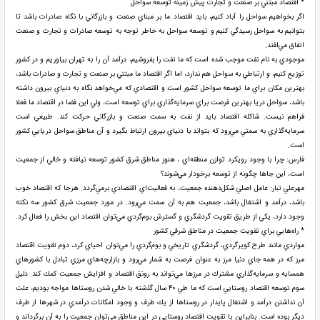
* اقتصاد مبتني بر صنعت و تجارت پيش زمينه توسعه سواحل
اگر بخواهيم سواحل را آباد كنيم، بايد اقتصاد ما بر مبناي صنعت و بازرگاني با نگاه صادرات باشد تا
بتوانيم به سواحل رسيدگي كنيم و توسعه سواحل به خاطر توجه به توسعه صادرات و تجارت و صنعت
اتفاق مي‌افتد.
موجودي به نام نفت موجب شده است كه ما نفت را بفروشيم، درآمد آن را به تهران بياوريم و در كشور
توزيع كنيم، و ارتباطي به سواحل هم ندارد، اما اگر اقتصاد ما مبتني بر صنعت و تجارت و صادرات باشد،
بهترين مكان براي ما توسعه سواحل كشور است و اقتصادي كه مي‌خواهد نگاه به دنياي بيرون داشته
باشد، سواحل دريا بهترين فرصت براي سرمايه‌گذاري براي توسعه است، ولي اين فضا در اقتصاد ما فعلا
فراهم نيست. شاكله اقتصاد بايد از نفت به سمت صنعت و بازرگاني حركت كند. طبيعي است
سرمايه‌گذاري به سمتي مي‌رود كه بتواند با دنياي بيرون ارتباط بگيرد و آن مناطق سواحل دريايي كشور
است.
فارس: چرا با وجود رويكرد توازن منطقه‌اي ، هنوز مناطق شرق كشور توسعه نيافته و خالي از جمعيت
است، اين جاها چگونه از توسعه برخودار مي‌شوند؟
مهرعلي تبار: عامل اصلي شكل‌دهنده جمعيت، به فعاليت‌اي اقتصادي برمي‌گردد. هرجا كه اقتصاد خوب
باشد، درآمد و اشتغال باشد، جمعيت هم به آن سمت مي‌رود. در مورد جمعيت شرق كشور سه نكته
وجود دارد، يكي از طريق تقويت گردشگري و گسترش بوم‌گردي مي‌توان اقتصاد اين بخش را فعال كرد.
* راه‌هايي براي تقويت جمعيت در مناطق شرقي كشور
مواردي مانند طرح كويرگردي، گردشگري تاريخي و بوم‌گردي را مي‌توان احياي كرد، دوم تقويت اقتصاد
مرز كه در همه جاي دنيا مرز به عنوان فرصت به شمار مي‌رود و بازارچه‌هاي مرزي تبادل با كشورهاي
همسايه و سرمايه‌گذاري مشترك در مرزها مي‌تواند به رونق اقتصاد و افزايش جمعيت كمك كند. دليل
سوم توسعه اقتصاد روستايي است كه ما طي ۴۰ سال گذشته با خالي شدن روستاها مواجه بوديم، علت
آن نداشتن درآمد و اشتغال پايدار در روستاها از يك طرف و وجود امكانات درآمدي در شهرها از طرف
ديگر بوده است. بنابراين با تقويت اقتصاد روستايي در اين مناطق مي‌توان جمعيت را به آن برگرداند و