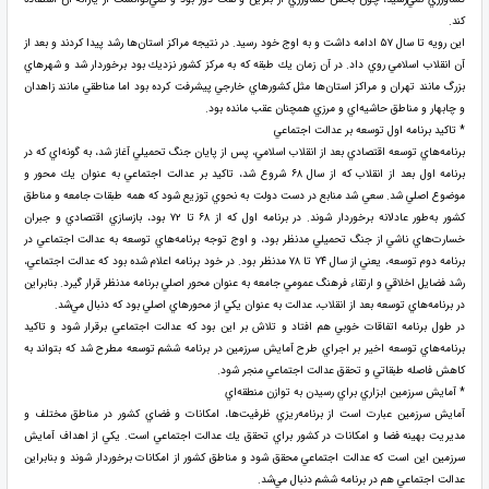
كند.
اين رويه تا سال ۵۷ ادامه داشت و به اوج خود رسيد. در نتيجه مراكز استان‌ها رشد پيدا كردند و بعد از
آن انقلاب اسلامي روي داد. در آن زمان يك طبقه كه به مركز كشور نزديك بود برخوردار شد و شهرهاي
بزرگ مانند تهران و مراكز استان‌ها مثل كشورهاي خارجي پيشرفت كرده بود اما مناطقي مانند زاهدان
و چابهار و مناطق حاشيه‌اي و مرزي همچنان عقب مانده بود.
* تاكيد برنامه اول توسعه بر عدالت اجتماعي
برنامه‌هاي توسعه اقتصادي بعد از انقلاب اسلامي، پس از پايان جنگ تحميلي آغاز شد، به گونه‌اي كه در
برنامه اول بعد از انقلاب كه از سال ۶۸ شروع شد، تاكيد بر عدالت اجتماعي به عنوان يك محور و
موضوع اصلي شد. سعي شد منابع در دست دولت به نحوي توزيع شود كه همه طبقات جامعه و مناطق
كشور به‌طور عادلانه برخوردار شوند. در برنامه اول كه از ۶۸ تا ۷۲ بود، بازسازي اقتصادي و جبران
خسارت‌هاي ناشي از جنگ تحميلي مدنظر بود، و اوج توجه برنامه‌هاي توسعه به عدالت اجتماعي در
برنامه دوم توسعه، يعني از سال ۷۴ تا ۷۸ مدنظر بود. در خود برنامه اعلام شده بود كه عدالت اجتماعي،‌
رشد فضايل اخلاقي و ارتقاء فرهنگ عمومي جامعه به عنوان محور اصلي برنامه مدنظر قرار گيرد. بنابراين
در برنامه‌هاي توسعه بعد از انقلاب، عدالت به عنوان يكي از محورهاي اصلي بود كه دنبال مي‌شد.
در طول برنامه اتفاقات خوبي هم افتاد و تلاش بر اين بود كه عدالت اجتماعي برقرار شود و تاكيد
برنامه‌هاي توسعه اخير بر اجراي طرح آمايش سرزمين در برنامه ششم توسعه مطرح شد كه بتواند به
كاهش فاصله طبقاتي و تحقق عدالت اجتماعي منجر شود.
* آمايش سرزمين ابزاري براي رسيدن به توازن منطقه‌اي
آمايش سرزمين عبارت است از برنامه‌ريزي ظرفيت‌ها، امكانات و فضاي كشور در مناطق مختلف و
مديريت بهينه فضا و امكانات در كشور براي تحقق يك عدالت اجتماعي است. يكي از اهداف آمايش
سرزمين اين است كه عدالت اجتماعي محقق شود و مناطق كشور از امكانات برخوردار شوند و بنابراين
عدالت اجتماعي هم در برنامه ششم دنبال مي‌شد.