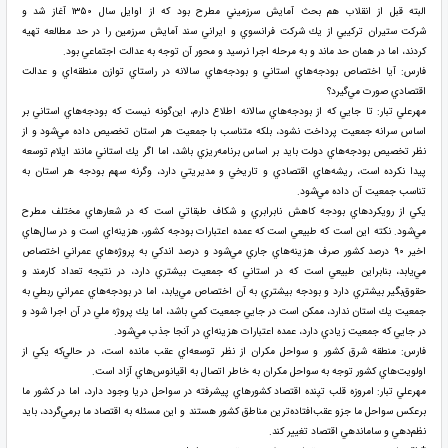
البته قبل از انقلاب هم بحث آمايش سرزميني مطرح بود كه از اوايل سال ۱۳۵۰ آغاز شد و
شركت ستيران تركيبي از يك شركت فرانسوي و ايراني سند آمايش سرزمين را در حد مطالعه تهيه
كردند، اما در همان حد ماند و به مرحله اجرا نرسيد و محور آن توجه به عدالت اجتماعي بود.
فارس: آيا اختصاص بودجه‌هاي استاني و بودجه‌هاي سالانه در راستاي توازن منطقه‌اي و عدالت
اقتصادي صورت مي‌گيرد؟
مهرعلي تبار: تا جايي كه از بودجه‌هاي سالانه اطلاع دارم، اين‌گونه نيست كه بودجه‌هاي استاني بر
اساس سرانه جمعيت پرداخت نشود، بلكه متناسب با جمعيت هر استان تخصيص داده مي‌شود و از
نظر تخصيص بودجه‌هاي دولت بايد بر اساس برنامه‌ريزي باشد، اما اگر يك استاني مانند ايلام توسعه
پيدا نكرده است، ريشه‌هاي اقتصادي و تاريخي و مديريتي دارد، وگرنه سهم بودجه هر استان به
تناسب جمعيت آن داده مي‌شود.
يكي از رويكردهاي بودجه كاهش نابرابري و شكاف طبقاتي است كه در شعارهاي مختلف مطرح
مي‌شود. نكته اين است كه طبيعي است كه عمده اعتبارات بودجه كشور، هزينه‌اي است و در سال‌هاي
اخير ۹۰ درصد كشور صرف هزينه‌‌‌‌‌هاي جاري مي‌شود و درصد اندكي به پروژه‌هاي عمراني اختصاص
مي‌يابد، بنابراين طبيعي است كه در استاني كه جمعيت بيشتري دارد، در نتيجه تعداد كارمند و
حقوق‌بگير بيشتري دارد و بودجه بيشتري به آن اختصاص مي‌يابد، اما در بودجه‌هاي عمراني ربطي به
جمعيت يك استان ندارد، ممكن است در جايي جمعيت كمي باشد، اما يك پروژه ملي در آن اجرا شود و
در جايي كه جمعيت زيادي دارد، عمده اعتبارات هزينه‌اي در آنجا جذب مي‌شود.
فارس: منطقه شرق كشور و سواحل مكران از نظر توسعه‌اي عقب مانده است، در‌‌‌‌‌‌‌‌‌‌‌‌‌‌‌‌‌‌‌‌‌‌‌‌‌‌‌‌‌‌‌‌‌ حالي‌‌‌‌‌‌‌‌‌‌‌‌‌‌‌‌‌‌‌‌‌‌‌‌‌‌‌‌‌‌‌‌‌كه يكي از
اولويت‌هاي كشور توجه به سواحل مكران به خاطر اتصال به اقيانوس‌هاي آزاد است.
مهرعلي تبار: امروزه قلب تپنده اقتصاد كشورهاي پيشرفته در سواحل دريا وجود دارد، اما در كشور ما
برعكس سواحل ما جزو عقب‌افتاده‌ترين مناطق كشور هستند و اين مسئله به اقتصاد ما برمي‌گردد، بايد
نظم‌دهي و ساماندهي اقتصاد تغيير كند.