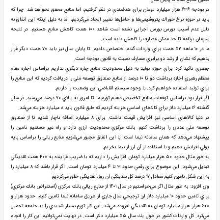
در بودجه ۶۳۶ هزار ميليارد تومان براي هدفمندي در نظر گرفتيم، اما منابع محقق نخواهد شد. چرا كه
بايد در حوزه نرخ خوراك پتروشيمي‌ها و حامل‌ها تغيير ايجاد مي‌كرديم، اما به دليل اينكه اين اتفاق به
دليل عدم آسيب بورس بورس اجرايي نشده است شاهد ۱۰۰ همت كاهش منابع هستيم. در نتيجه
سازمان برنامه تا حد ممكن مصارف را كاهش داده است.
ما در ۱۰ ماهه ۵۲ همت براي واردات گندم اختصاص داديم. تا پايان سال نيز بايد ۷۰ همت ديگر قرار
بدهيم كه نشان از رشد دو برابري مصارف نسبت به قانون بودجه است.
جعفري تاكيد كرد: براي حوزه توليد به دليل محدوديت منابع چاره ديگري نداريم. براساس اجاره مقام
معظم رهبري اجازه برداشت دو تا ۱۰ درصد از منابع صندوق توسعه ملي را دريافت كرديم كه اين منابع را
براي توليد استفاده خواهيم كرد. با وجود سيستم انقباضي اين وضعيت را داريم.
اگر قرار بود براساس توقعات منابع تخصيص دهيم تورم ما تا امروز به بالاي ۷۰ درصد مي‌رسيد. در سال
گذشته ۱۶ ميليارد دلار براي كالاهاي اساسي هزينه كرديم كه طبق قانون بايد ۸ ميليارد هزينه مي‌شد.
در دنيا كالاهاي اساسي نيز افزايش قيمت داشت. براي ۸ ميليارد اضافه ناچار شديم تا از صندوق
توسعه ملي عددي را برداشت كنيم. بانك مركزي محدوديت ارزي دارد و راه غير مستقيم تامين را
پيشنهاد مي‌دهد كه همان سامانه نيما است. با اين اتفاق مجبور مي‌شويم منابع ريالي را براساس پايه
پولي افزايش دهيم و با استفاده از آن ارز از نيما بخريم.
به طور مثال حدود ۵۰ هزار ميليارد تومان افزايش را داريم كه با ضريب فزاينده به ۴۰۰ همت نقدينگي
تبديل مي‌شود. اين موضوع براي رقمي حدود ۳ تا ۴ ميليارد تومان است. اگر قرار باشد كه ۸ ميليارد را
به اين شكل تامين كنيم معادل ۱۷ درصد كل نقدينگي آن روز، نقدينگي خلق مي‌كرديم.
وي افزود: به طور مثال اگر مي‌خواستيم در سال ۱۴۰۱ از منابع ريالي بانك مركزي (استقراض بانك مركزي)
براي تامين حدود ۱۰ ميليارد دلار ارز ترجيحي سال جاري از طريق سامانه نيما تامين كنيم، حدود هزار و
۶۰۰ هزار هزار ميليارد تومان به نقدينگي افزوده مي‌شد. اين كار تورم بسيار شديدي را به جامعه تحميل
مي‌كرد. كل واردات كشور در طول يك سال ۵۵ ميليارد دلار است. در نهايت نمي‌توانيم اين كار را انجام