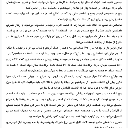
جعفري تاكيد كرد: دولت در حال توزيع بودجه به كارمندان خود در بودجه است و تقريبا معادل همان
رقم يارانه مي‌دهد. در حقيقت پول دو دولت را مي‌دهيم تا معيشت مردم را تامين كنيم.
وي در خصوص آزمون وسع و شاخص‌هاي آن گفت: اتفاقي كه رخ داد اين بود كه وزارت رفاه تحت
فشار زيادي بود و براي اين كار اطلاعات زيادي لازم است.
براساس شاخصي كه اعلام شد، تقريبا زير ۵ درصد افراد برخوردار محسوب مي‌شوند و رفتار مصرفي
نامناسبي دارند. بيش از پنج ميليون نفر در حال استفاده از يارانه هستند كه در خارج از مرزهاي كشور
قرار دارند. ما به جاي ۸۵ ميليون نفر حداقل به ۹۰ ميليون نفر يارانه مي‌دهيم. حداقل ۵ ميليون نفر در
خارج از مرزها از يارانه‌ها استفاده مي‌كنند.
براي اولين بار در بودجه سال ۱۴۰۲ شناسايي سه دهك را حذف كرديم و شناسايي افراد برخوردار را حذف
كرديم. براي اين شناسايي از روند مالياتي كه در حال حاضر بهبود پيدا كرده است استفاده خواهيم كرد.
مدير كل اقتصاد كلان سازمان برنامه و بودجه در مورد هزينه‌هاي دي ماه هدفمندسازي گفت: ۳۷ هزار و
۵۰۰ ميليارد تومان يارانه پرداخت شده است كه ۳۰ همت بابت پرداخت نقدي بوده است. ۴ همت به
كميته امداد، ۳ همت به حوزه بهداشت و ۷ همت مربوط به شركت‌هاي مشمول بوده است.
به عبارتي ماهانه ۳۷ هزار ميليارد تومان يارانه لاجرم داريم. اين خيلي عدد بزرگي است كه بايد فورا
فكري براي آن داشته باشيم. اگر بخواهيم اين يارانه را تبديل به كالا كنيم بايد مراقبت كنيم كه هيچ نوع
تورمي براي كالا به وجود نيايد چرا كه قابليت افزايش هزينه‌ها را نداريم.
وي ادامه داد: در حوزه تجهيزات پزشكي يارانه به صورت ارزي است كه در محاسبات وارد نشده است.
در خصوص قيمت داره و مدل كاشت پلاست كه در امسال جريان دارد، اين مدل هزينه‌ها را به مردم
تحميل مي‌كند و با هدفمند كردن يارانه اين بخش افزايش قيمت دارو به دليل اين مدل كه درصد معيني
از افزايش قيمت را به زير مجموعه خود اختصاص مي‌دهد، بخشي از هزينه يه مصرف كننده نهايي
تحميل مي‌شود. به اين ترتيب داروخانه‌ها و نظام توزيع نفع بيشتري را خواهند برد.
كسري ۱۰۰ همتي منابع تبصره ۱۴ به دليل تغيير نرخ خوراك پتروشيمي‌ها به نفع بورس/ نياز دو برابري
تامين منابع گندم تا پايان سال