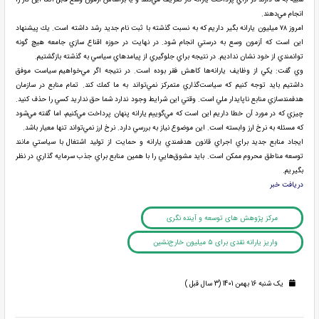
انجام مي‌دهند.
امروز ۷۸ ميليون يارانه بگير داريم كه به نسبت گذشته با ثبت نام جديد رشد داشته است. يك پيشنهاد
اين است كه آزمون وسع به درستي انجام شود. در نهايت در حوزه اقناع سازي جامعه هيچ گونه
توانمندي از خود نشان نداديم. در نتيجه براي جلوگيري از پيامدهاي سياسي به گذشته بازگشتيم.
وي گفت: يكي از وظايف يارانه‌ها كاهش فقر بوده است. در نتيجه اگر مي‌خواهيم سياست موفق
داشتيم بايد توجه كنيم كه سياست‌گذاري متمركز نمي‌تواند به ما كمك كند. تمام منابع در سازمان
هدفمندسازي منابع ناپايدار ملي است. وقتي اين شرايط وجود ندارد شما حق نداريد كسي را حذف كنيد.
چيزي كه در مورد آن خطا داريم اين است كه مي‌گوييم يارانه پنهان پرداخت مي‌كنيم، اما گفته مي‌شود
كه مسئله به نرخ ارز وابسته است. اين موضوع نياز به بررسي دارد. نرخ ارز نمي‌تواند تنها معيار باشد.
ايجاد منابع جديد براي اجراي قانون هدفمندي يارانه و حمايت از توليد اشتغال با سياستي مانند
توسعه مناطق محروم ممكن است. بايد مشوق‌هايي را با همين منابع براي جذب سرمايه گذاري در نظر
بگيريم.
دريافت خبر
مرکز پژوهش های توسعه و آینده نگری
واریز یارانه نقدی برای ۵ میلیون خارج‌نشین
یک شنبه 16 بهمن 1401 (3 سال قبل )