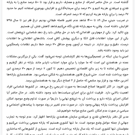
گذشته است. در حال حاضر انحراف از منابع و مصارف داريم و قرار بود تا ۵۰ درصد منابع را به يارانه
نقدي و غيرنقدي هزينه كنيم و ۳۰ درصد براي سرمايه‌گذاري و افزايش بهره‌وري استفاده كنيم. ما حدود
۶۷ درصد را براي يارانه هزينه كرديم كه ۱۷ درصد انحراف است.
در ضريب جيني، سال ۸۹ تا ۱۴۰۰ شاهد عدم تغيير فاصله طبقاتي بوديم. نرخ فقر نيز تا سال ۱۳۹۸
افزايش داشته است. وقتي به سهم يارانه نقدي نگاه مي‌كنيم شاهد كاهش نقش آن هستيم.
وي تاكيد كرد: يكي از مهم‌ترين اقداماتي كه بايد در حل چالش بايد رخ دهد شناسايي ذي‌نفعان است.
يكي از اين موارد اطلاعات قابل اتكا و ديگري پوشش كافي است. بانك‌هاي اطلاعاتي ما اطلاعات
درست، دقيق و بروز ندارند. در نتيجه در آزمون وسع حداقل ۳۰ درصد خطا داريم. نظامات پاسخگويي
نيز بايد وجود داشته باشد.
اميني با بيان اينكه در تصميم‌گيري‌ها به نظر كارشناسان توجه نمي‌شود گفت: يكي از بزرگترين مشكلات
عمده در هدفمندي اين است كه ما موارد را براي موارد اجتناب ناپذير مانند يارانه در نظر گرفتيم و
چيزي باقي نمانده تا به زير بناي اقتصادي تخصيص دهيم. تا كنون ۲ درصد از سهم ۳۰ درصدي اين
حوزه پرداخت شده است. حتي شروع قانون هدفمندسازي به شكلي سياسي بود. هدفمندسازي يارانه‌ها
آخرين حلقه بود و قرار بود منابعي كه حاصل از ۶ اصلاح ديگر بود به هدفمندسازي برسد.
وي افزود: در اكثر كشورها اصلاح قيمت‌ها به صورت تدريجي رخ مي‌دهد. در كشورها شناسايي افراد
اهميت بالايي دارد. ظرفيت اداري براي اجراي سياست‌ها بايد وجود داشته باشد. در حال حاضر آيا
امكان اجراي يارانه دارو و پرداخت آن به ذي‌نفع نهايي را داريم؟ در صورت تداوم وضع موجود امكان
افزايش پرداخت يارانه پنهاني وجود دارد. در صورت عدم تغيير در روند موجود با پيامدهاي اجتماعي و
سياسي در صورت عدم امكان تامين منابع مواجه خواهيم شد.
مدير كل دفتر يارانه‌هاي نقدي و غيرنقدي سازمان هدفمندي يارانه‌ها اظهار كرد: عدم توجه به تجارب
جهاني از جمله عوامل وضع موجود است. ما تنها كشوري هستيم كه يارانه عمومي پرداخت مي‌كنيم و
مغولستان تنها كشوري است كه يك سال يارانه پرداخت كرده است. بسياري از كشورهايي كه ساختاري
شبيه به ما دارند در ازاي پرداخت يارانه كار تعريف مي‌كنند و يا براساس آزمون وسع قابل اتكا اين كار را