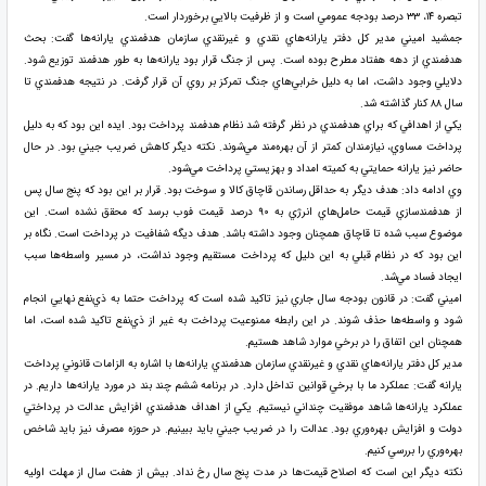
تبصره ۱۴، ۳۳ درصد بودجه عمومي است و از ظرفيت بالايي برخوردار است.
جمشيد اميني مدير كل دفتر يارانه‌هاي نقدي و غيرنقدي سازمان هدفمندي يارانه‌ها گفت: بحث
هدفمندي از دهه هفتاد مطرح بوده است. پس از جنگ قرار بود يارانه‌ها به طور هدفمند توزيع شود.
دلايلي وجود داشت، اما به دليل خرابي‌هاي جنگ تمركز بر روي آن قرار گرفت. در نتيجه هدفمندي تا
سال ۸۸ كنار گذاشته شد.
يكي از اهدافي كه براي هدفمندي در نظر گرفته شد نظام هدفمند پرداخت بود. ايده اين بود كه به دليل
پرداخت مساوي، نيازمندان كمتر از آن بهره‌مند مي‌شوند. نكته ديگر كاهش ضريب جيني بود. در حال
حاضر نيز يارانه حمايتي به كميته امداد و بهزيستي پرداخت مي‌شود.
وي ادامه داد: هدف ديگر به حداقل رساندن قاچاق كالا و سوخت بود. قرار بر اين بود كه پنج سال پس
از هدفمندسازي قيمت حامل‌هاي انرژي به ۹۰ درصد قيمت فوب برسد كه محقق نشده است. اين
موضوع سبب شده تا قاچاق همچنان وجود داشته باشد. هدف ديگه شفافيت در پرداخت است. نگاه بر
اين بود كه در نظام قبلي به اين دليل كه پرداخت مستقيم وجود نداشت، در مسير واسطه‌ها سبب
ايجاد فساد مي‌شد.
اميني گفت: در قانون بودجه سال جاري نيز تاكيد شده است كه پرداخت حتما به ذي‌نفع نهايي انجام
شود و واسطه‌ها حذف شوند. در اين رابطه ممنوعيت پرداخت به غير از ذي‌نفع تاكيد شده است، اما
همچنان اين اتفاق را در برخي موارد شاهد هستيم.
مدير كل دفتر يارانه‌هاي نقدي و غيرنقدي سازمان هدفمندي يارانه‌ها با اشاره به الزامات قانوني پرداخت
يارانه گفت: عملكرد ما با برخي قوانين تداخل دارد. در برنامه ششم چند بند در مورد يارانه‌ها داريم. در
عملكرد يارانه‌ها شاهد موفقيت چنداني نيستيم. يكي از اهداف هدفمندي افزايش عدالت در پرداختي
دولت و افزايش بهره‌وري بود. عدالت را در ضريب جيني بايد ببينيم. در حوزه مصرف نيز بايد شاخص
بهره‌وري را بررسي كنيم.
نكته ديگر اين است كه اصلاح قيمت‌ها در مدت پنج سال رخ نداد. بيش از هفت سال از مهلت اوليه