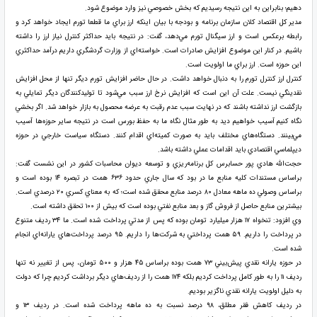
دهيم؛ بنابراين به اين نتيجه رسيديم كه بخش خصوصي نيز وارد موضوع شود.
مدير كل اقتصاد كلان سازمان برنامه و بودجه با بيان اينكه ارز براي ما قطعا تورم ايجاد خواهد كرد و
رابطه برعكس است و ارز سيگنال تورم مي‌دهد، گفت: در نتيجه بايد حداكثر كنترل نياز ارز را داشته
باشيم. در كنار اين موضوع افزايش صادرات است. خواسته‌اي از وزارت گردشگري داريم درآمد حداكثري
اين حوزه است. ارز براي ما اولويت است.
كنترل ارز كنترل تورم را به دنبال خواهد داشت. در حال حاضر افزايش تورم ديگر تنها از محل افزايش
نقدينگي نيست. علت آن اين است كه افزايش نرخ ارز سبب مي‌شود تا توليدكنندگان ديگر تمايلي به
بازگشت ارز نداشته باشند كه در نهايت سبب عدم رقبت به عرضه محصول به بازار خواهد شد. اگر بخشي
نگاه كنيم آسيب خواهيم ديد به طور مثال نگاه ما به حفظ بورس است در نتيجه ساير حوزه‌ها آسيب
مي‌بينند. دستگاه‌هاي مختلف بايد به صورت كميته‌اي اقدام كنند. دستگاه سياست خارجي در حوزه
ديپلماسي اقتصادي بايد اقدامات عملي داشته باشد.
حجت‌الله هادي پور حسابرس كل برنامه‌ريزي و توسعه ديوان محاسبات كشور در اين نشست گفت:
براساس مستندات كليه منابع ما در بود كه سال جاري حدود ۶۳۶ همت در تبصره ۱۴ بوده است و
براساس وصولي ده ماهه معادل ۸۰ درصد منابع محقق شده است؛ كه به معناي كسري ۲۰ درصدي است.
بيشترين منابع حاصل از فروش گاز و بعد منابع نفتي بوده است كه بيش از ۱۰۰ تحقق داشته است.
وي افزود: تنخواه ۱۷ هزار ميليارد تومان بوده كه پس از مدتي پرداخت شده است. ما ۳۴ رديف متنوع
در پرداخت را داريم. ۵۹ همت پرداختي به شركت‌ها را داريم. ۹۵ درصد پرداخت‌هاي يارانه‌اي انجام
شده است.
در حوزه يارانه نقدي پيش‌بيني ۷۳ همت بوده براساس ۴۵ هزار و ۵۰۰ تومان، پس از تغيير نه تنها
رديف ۱۱ را به طور كامل پرداخت كرديم بلكه ۱۷۴ همت را از رديف‌هاي ديگر برداشت كرديم چرا كه دولت
به دليل اولويت يارانه نقدي ناگزير بوديم.
در رديف كاهش فقر مطلق، ۹۸ درصد نسبت به ده ماهه پرداخت شده است. در رديف ۱۳ و