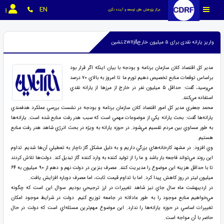
EN
مرکز پژوهش های توسعه و آینده نگری
واریز یارانه نقدی برای ۵ میلیون خارج&zwnj;نشین
مدير كل اقتصاد كلان سازمان برنامه و بودجه با بيان اينكه اگر قرار بود
براساس توقعات منابع تخصيص دهيم تورم ما تا امروز به بالاي ۷۰ درصد
مي‌رسيد، گفت: حداقل ۵ ميليون نفر در خارج از مرزها از يارانه نقدي
استفاده مي‌كنند.
محمد جعفري مدير كل امور اقتصاد كلان سازمان برنامه و بودجه در نشست بررسي عملكرد هدفمندي
يارانه‌ها گفت: بحث يارانه يكي از موضوعات مهمي است كه سبب هدر رفت منابع شده است. يارانه‌ها
به طور مساوي بين مردم تقسيم مي‌شود. در حوزه يارانه به ويژه در بحث انرژي شاهد هدر رفت منابع
هستيم.
وي افزود: در مشهد كارخانه‌هاي بزرگي داريم و به دليل مشكل گاز ناچار به تعطيلي آن‌ها شديم. تداوم
اين روند مي‌تواند فاجعه بار باشد و ما را از توليد كننده به وارد كننده گاز تبديل كند. دولت‌ها تلاش كردند
تا با حداقل هزينه اين موضوع را مديريت كنند. مصرف بنزين در دولت نهم و دهم از ۹۰ ميليون به ۶۴
ميليون ليتر در روز كاهش پيدا كرد. اما با تداوم قيمت ثابت، اما مصرف دوباره افزايش يافت.
در ارديبهشت ماه سال جاي نيز شاهد تغييرات در ارز ترجيحي بوديم. سوال اين است كه چگونه
مي‌خواهيم منابع موجود را به طور عادلانه در جامعه توزيع كنيم. دولت در شرايط موجود امكان
تغييرات اساسي در حوزه يارانه‌ها را ندارد. اين موضوع مهم‌ترين مسئله‌اي است كه دولت در حال
حاضر با آن مواجه است.