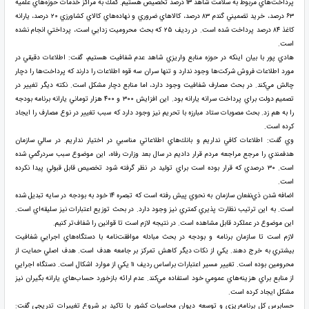
پرداخت‌هاي مربوط به سلامت شاهد ۱۳ درصد تخصيص هستيم. كمك به مراكز خدمات حوزه‌هاي علميه
۶۳ درصد، خريد تضميني گندم ۸۳ درصد، كالاهاي ضروري و نهاده‌هاي كالاي كشاورزي ۲۰ درصد، يارانه
كاغذ ۸۴ درصد پرداخت شده است. در رديف ۲۵ كه بحث محروميت زدايي است، پرداختي انجام نشده
است.
هادي پور با بيان اينكه در حوزه منابع واريزي شاهد عدم شفافيت هستيم، گفت: اطلاعات دقيقي در
مورد اطلاعات فروش شركت‌ها وجود ندارد و تنها سران سه قوه اطلاعات را دارند كه پرداخت‌ها را دچار
چالش مي‌كند. در بحث مصارف شفافيت وجود دارد، اما منابع دچار مشكل است. نكته ديگر تغيير در
تصميم دولت براي پرداخت سرانه يارانه بود. اين افزايش ۳۰۰ و ۴۰۰ هزار توماني يارانه برنامه بودجه
را به هم زد. بحث مصوبات ستاد مبارزه با تحريم نيز وجود دارد كه سبب تغيير در نوع مصارف را ايجاد
كرده است.
وي گفت: اطلاعات كافي نداريم و بانك‌هاي اطلاعاتي مناسبي در اختيار نداريم. در سالي سازمان
هدفمندي را مرجع مراجعه مردم قرار داديم در سال بعد وزارت رفاه، اين موضوع سبب سردرگمي شده
است. ۳۰ درصدي كه قرار بوده است براي توليد در نظر گرفته شود تخصيص قابل قبولي پيدا نكرده
است.
اضافه شدن ذي‌نفعان سازمان به نحوي پيش رفته است كه تبصره ۱۴ خود به بودجه در سايه تبديل شده
است. به اين ترتيب نظارت پذيري كمتري نيز وجود دارد. در بحث توزيع اعتبارات نيز سليقه‌اي است.
اين موضوع در عملكرد قابل مشاهده است. در نتيجه لازم است تا قوانين را شفاف‌تر كنيم.
لازم است تا سازمان برنامه و بودجه در بحث مبادله موافقت‌نامه با دستگاه‌هاي اجرايي شفافيت
بيشتري به خرج دهند. يكي از نكات ديگر كاهش تمركز بر جامعه هدف است. هدف اصلي حمايت از
محرومين بوده است. تغيير مسير اعتبارات براساس رديف ۱۱ يكي از موارد اشكال است. دستگاه اجرايي
از منابع براي هزينه‌هاي عمومي خود استفاده مي‌كند. عدم ارائه بازخورد حساب‌هاي يارانه بگيران نيز
مشكل ايجاد كرده است.
حسابرس كل برنامه‌ريزي و توسعه ديوان محاسبات كشور با تاكيد بر شروع تغييرات تدريجي گفت: