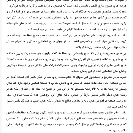
هزينه هاي متنوع سازي اقتصاد تاسيس شده است كه درصدي از درآمد نفت و گاز را دريافت مي كرد.
محدثه بشير مشهدي همچنين به جايگاه ايران در بين كشور هاي دنيا در خصوص نوآوري اشاره كرد و
گفت: تقسيم بندي كشور ها در حوزه نوآوري به اركان مختلفي تقسيم مي شود كه ايران در اكثر اين
اركان وضعيت صعودي را در يازده سال گذشته تجربه كرده است با اين وجود در كشور هاي خاورميانه
رتبه اول خود را از دست داده است و سياستگذاران مي بايست به اين مهم توجه كنند.
دكتر يدالله ديوسالار به عنوان سخنران سوم اين نشست در قسمت جمع بندي مطالعه انجام شده در
گروه آينده نگري مركز گفت: در خصوص اقتصاد دانش بنيان براي شناسايي مسائل و استخراج مسائل
روش دقيق علمي بايد مدنظر پژوهشگر باشد.
وي ضمن بررسي برخي از يافته هاي پژوهشي اين مطالعه گفت: پايين بودن مسئوليت پذيري دستگاه
هاي متولي، استفاده از زنجيره كار آفريني سنتي، عدم وجود باور ملي به دانش بنيان ها، ضعف شركت
هاي تامين مالي در زمينه نوآوري وكيفيت پايين محصولات شركت هاي دانش بنيان از جمله مهمترين
چالش هاي شناسايي شده در اين بخش هستند.
ديوسالار در تشريح و جستجوي اين سوال كه كدام مسئله روي مسائل ديگر تاثير گذار است؟ گفت: بر
اساس مطالعه انجام شده علت ضعف در بستر هاي دانش بنياني ۱۲ مسئله اساسي وجود دارد. اما براي
رسيدن به ريشه ها ما به ۱۴۴ ريشه رسيديم. كه در اين بين در پاسخ به اينكه كدام يك از ريشه ها بر
ريشه هاي ديگر تاثير بيشتر دارد؟ بر اساس يافته هاي اين پژوهش عدم شايسته سالاري، سوء
مديريت، ضعف در آموزش هاي پايه و تعارض منافع به عنوان ريشه هاي اصلي در مسائل دانش بنيان
به شمار مي روند.
دكتر آرمان خالدي؛ عضو هيات علمي گروه سياست نوآوري و آينده نگري پژوهشكده مطالعات فناوري
رياست جمهوري در خصوص بحث همكاري بين شركت هاي دانش بنيان و شركت هاي بزرگ صنعتي
گفت: هدف گذاري سياستگذارن در سال ۱۴۰۴ رسيدن به سهم ۲۰ درصدي اقتصاد كشور براي شركت هاي
دانش بنيان است.