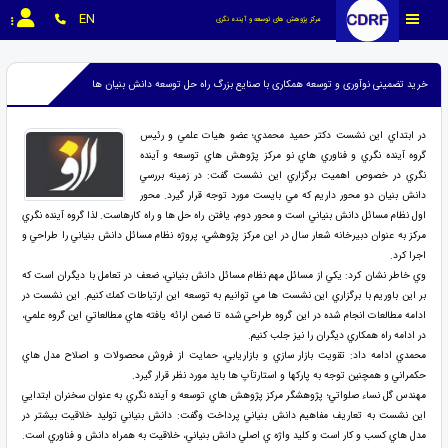
EN
مرکز پژوهش های توسعه و آینده نگری
خرید تضمینی نوآوری و توسعه همکاری با صنایع بزرگ راه حل توسعه دانش بنیان ها
در ابتداي اين نشست دكتر حميد محمدي؛ عضو هيات علمي و رئيس
گروه آينده نگري و فناوري هاي نو مركز پژوهش هاي توسعه و آينده
نگري در خصوص اهميت برگزاري اين نشست گفت: در زمينه بررسي
دانش بنيان دو محور داريم كه مي بايست مورد توجه قرار گيرد. محور
اول نظام مسائل دانش بنياني است و محور دوم، يافتن راه حل ها و راه كارهاست. لذا گروه آينده نگري
مركز به عنوان دبيرخانه شعار سال در اين مركز پژوهشي، پروژه نظام مسائل دانش بنياني را طراحي و
اجرا كرد.
وي خاطر نشان كرد: يكي از مسائل مهم نظام مسائل دانش بنياني، ضعف در تعامل با ديگران است كه
بر اين باوريم با برگزاري اين نشست ها مي توانيم به توسعه اين ارتباطات كمك كنيم. اين نشست در
ادامه مطالعات انجام شده در اين گروه طراحي شده تا ضمن ارائه يافته هاي مطالعاتي اين گروه علمي،
در ادامه راه همكاري ديگران را نيز جلب كنيم.
محمدي ادامه داد: تقويت بازار سازي و بازاريابي، حمايت از فروش محصولات و اصلاح مدل هاي
حكمراني و همچنين توجه به پاركها و استارتآپ ها بايد مورد نظر قرار گيرد.
مهندس گل نساء صلواتي؛ پژوهشگر مركز پژوهش هاي توسعه و آينده نگري به عنوان سخنران ابتدايي
اين نشست به تعاريف مفاهيم دانش بنياني پرداخت وگفت: دانش بنياني توليد خلاقيت بيشتر در
مدل هاي كسب و كار است و كليد واژه ي اصلي دانش بنياني، خلاقيت به همراه دانش و فناوري است.