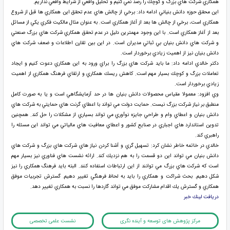
همكاري شركت هاي بزرگ و كوچك را رصد نمي كنيم و تحليل واقعي از شرايط واقعي نداريم.
اين محقق حوزه دانش بنياني ادامه داد: برخي از چالش هاي عدم تحقق اين همكاري ها قبل از شروع
همكاري است، برخي از چالش ها بعد از آغاز همكاري است. به عنوان مثال مالكيت فكري يكي از مسائل
بعد از آغاز همكاري است. با اين وجود مهمترين دليل در عدم تحقق همكاري شركت هاي بزرگ صنعتي
و شركت هاي دانش بنيان بي ثباتي مديران است. در اين بين تقارن اطلاعات و ضعف شركت هاي
دانش بنيان نيز از اهميت زيادي برخوردار است.
دكتر خالدي ادامه داد: ما بايد شركت هاي بزرگ را براي ورود به اين همكاري دعوت كنيم و ايجاد
تعاملات بزرگ و كوچك بسيار مهم است. كاهش ريسك همكاري و ارتقاي فرهنگ همكاري از اهميت
زيادي برخوردار است.
وي افزود: معمولا مقياس محصولات دانش بنيان ها در حد آزمايشگاهي است و يا به صورت كامل
منطبق بر نياز شركت بزرگ نيست. حمايت دولت مي تواند با اعطاي گرنت هاي حمايتي به شركت هاي
دانش بنيان و اعطاي وام و طراحي جايزه نوآوري مي تواند بسياري از مشكلات را حل كند. همچنين
تدوين استاندارد هاي اجباري در صنايع كشور و اعطاي معافيت هاي مالياتي مي تواند اين مسئله را
راهبري كند.
خالدي در خاتمه خاطر نشان كرد: تسهيل گري و آشنا كردن نياز هاي شركت هاي بزرگ و شركت هاي
دانش بنيان مي تواند اين دو قسمت را به هم نزديك كند. ارائه نشست هاي فناوري نيز بسيار مهم
است كه شركت هاي بزرگ مي توانند از اين ارتباطات استفاده كنند. البته بايد فرهنگ همكاري را نيز
شكل دهيم. بحث شراكت و همكاري را بايد به لحاظ فرهنگي تغيير دهيم. گسترش تجربيات موفق
همكاري و گسترش يك اقدام مشاركت موفق مي تواند گاردها را نسبت به همكاري تغيير دهد.
دريافت لينك خبر
مرکز پژوهش های توسعه و آینده نگری
نشست علمی تخصصی