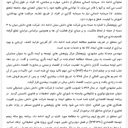
صلواتي ادامه داد: سرمايه انساني متشكل از دانش، مهارت و سلامتي، كه افراد در طول زندگي خود
كسب مي كنند و آنها را قادر مي سازد تا توانايي هاي بالقوه خود را به عنوان اعضاي مولد جامعه تحقق
بخشند. لذا سرمايه انساني نياز به سرمايه گذاري در افراد از طريق تغذيه، مراقبت هاي بهداشتي،
آموزش با كيفيت، شغل و مهارت دارد.
اين پژوهشگر با اشاره به دسته بندي شركت هاي دانش بنيان ادامه داد: شركت هاي دانش بنيان به ۳
دسته از جمله از لحاظ مالكيت، و بر مبناي نوع فعاليت آن ها و همچنين براساس مزاياي تعلق گرفته
تقسيم بندي مي شوند.
اين محقق در تعريف مفاهيم مطالعه انجام شده ادامه داد: كار آفريني فرايند كشف، ارزيابي و بهره
برداري از فرصت هاي ايجاد كالا ها و خدمات جديد است.
مهندس محدثه بشير مشهدي؛ پژوهشگر مركز پژوهش هاي توسعه و آينده نگري به عنوان سخنران
دوم اين نشست به بيان مسئله مطالعه انجام شده در گروه آينده نگري پرداخت و گفت: در دو دهه
اخير توجه سياست گذاران داخلي به اهميت حركت از اقتصاد و مبتني بر منابع به اقتصاد دانش بنيان
جلب شده و در چشم انداز ۲۰ ساله (۱۳۸۴) به اين مهم تاكيد ويژه اي شده است. اين تاكيدات پس از آن
كه تحريم هاي بين المللي از سال ۱۳۸۵ به تدريج شتاب بيشتري گرفت و پس از تحريم فروش نفت
شدت زيادي يافت و بدين ترتيب اقتصاد دانش بينان در اولويت بيشتري قرار گرفت.
بشير مشهدي افزود: در سال ۱۳۸۹ با تصويب قانون حمايت از شركت هاي دانش بنيان، صندوقي تحت
عنوان صندوق نوآوري و شكوفايي وابسته به شوراي عالي علوم، تحقيقات و فناوري تاسيس گرديد. در
برنامه توسعه اقتصادي اشاره شده است به منظور ايجاد و توسعه شركت هاي دانش بنيان و تقويت
همكاري هاي بين المللي، اجازه داده مي شود واحد هاي پژوهشي و فناوري مستقر در پارك علم و
فناوري از مزاياي مناطق آزاد برخوردار گردند.
اين محقق در تشريح لزوم پرداختن به مطالعه مورد اشاره در گروه ادامه داد: برنامه پنج ساله پنجم
توسعه اقتصادي (۱۳۹۰-۱۳۹۴) در فصل دوم براي تغيير جهت گيري پروژه هاي تحقيقاتي، ارتقاء اساتيد
را منوط به انجام تحقيقاتي در جهت حل مسائل جامعه نمود. همچنين صندوق توسعه ملي براي تامين