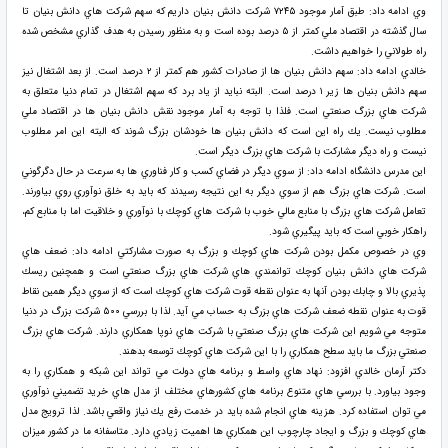
وي ادامه داد: طبق آمار موجود ۷۲۴۵ شركت دانش بنيان داريم كه سهم شركت هاي دانش بنيان تا
سال گذشته در اقتصاد ملي كمتر از ۵ درصد بوده است و به منظور رسيدن به هدف گذاري مشخص شده
راه طولاني را خواهيم داشت.
خالدي ادامه داد: سهم دانش بنيان ها از صادرات كشور هم كمتر از ۲ درصد است. از بعد اشتغال نيز
سهم دانش بنيان ها زير ۱ درصد است. البته نبايد از ياد برد كه سهم اشتغال در تمام دنيا متعلق به
شركت هاي بزرگ صنعتي است. فلذا با توجه به آمار موجود نقش دانش بنيان ها در اقتصاد ملي
مطلوب نيست. يك راه اين است كه دانش بنيان ها خودشان بزرگ شوند كه البته اين امر مطلوب
نيست و راه ديگر مشاركت با شركت هاي بزرگ ديگر است.
اين مدرس دانشگاه ادامه داد: از سوي ديگر در فضاي كسب و كار فناوري ها به سرعت در حال دگرگوني
است. شركت هاي بزرگ هم از سوي ديگر به اين نتيجه رسيدند كه بايد به خلق نوآوري روي بياورند.
تعامل شركت هاي بزرگ با منابع مالي خوب با شركت هاي كوچك با نوآوري و خلاقيت اما با منابع كم،
راهكار خوبي است كه بايد پيگيري شود.
وي در خصوص مكمل بودن شركت هاي كوچك و بزرگ به صورت مشاركتي ادامه داد: ضعف هاي
شركت هاي دانش بنيان كوچك توانمندي هاي شركت هاي بزرگ صنعتي است و همچنين ريسك
پذيري بالا و چابك بودن آنها به عنوان نقطه قوت شركت هاي كوچك است كه از سوي ديگر همين نقاط
قوت به عنوان نقطه ضعف شركت هاي بزرگ به حساب مي آيد. لذا با بررسي ۵۰۰ شركت بزرگ در دنيا
متوجه مي شويم اين شركت هاي بزرگ صنعتي با شركت هاي نوپا همكاري دارند. شركت هاي بزرگ
صنعتي بزرگ ما بايد سطح همكاري را با اين شركت هاي كوچك توسعه بدهند.
دكتر آرمان خالدي افزود: نهاد هاي واسط و برنامه هاي دولت مي تواند اين شبكه و همكاري را به
وجود بياورد. با بررسي هاي متنوع برنامه هاي كشورهاي مختلف از مدل هاي خريد تضميني نوآوري
مي توان استفاده كرد. هزينه هاي انجام شده بايد در خدمت رفع يك نياز واقعي باشد. لذا ترويج مدل
هاي كوچك و بزرگ و ايجاد چارچوب اين همكاري ها اهميت زيادي دارد. متاسفانه ما در كشور ميزان