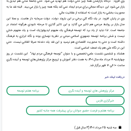
وي افزود: درنگاه بازارشدن همه چيز حتي دولت هم تهديد مي شود. حتي جامعه مدني هم تبديل به
بازار مي شود اين ديدگاه مجالي براي مردم ايجاد نمي كند بلكه همه چيز را بازار مي بيند. البته نقد ما به
محوريت بخشي به بازار است نه استفاده از عقلانيت مالي.
وي در پايان افزود: در يك نگاه كلي برخي بر اين باروند دولت، دولت سرمايه دار هاست. و عملا اين
مدل بازار بر روابط مردمي هم تاثير مي گذارد و اين تاثير گذاري تا مرحله نابودي هرگونه اعتماد در
جامعه است. لذا نبايد از ياد برد كه توسعه فرهنگي يك مفهوم ايديولوژيك است و يك مفهوم خنثي
نيست و شش برنامه توسعه جمهوري اسلامي مبتني بر نظريه نوسازي بوده و نگاه ابزاري به فرهنگ
داشته است و حتي به محوريت اقتصادي هم نرسيد و اين نقد يك دغدغه صرفا انقلابي نيست، حتي
اين در نگاه ملي هم يك ضعف اساسي است.
هشتاد و ششمين نشست علمي-تخصصي و با عنوان "توسعه فرهنگي مردم نهاد" اين نشست در روز
چهارشنبه ۱۹ مرداد ماه سال ۱۴۰۱، به همت دفتر آموزش و ترويج مركز پژوهش‌هاي توسعه و آينده نگري
ساعت ۱۰ الي ۱۲ ظهر برگزار شد.
دريافت لينك خبر
مرکز پژوهش های توسعه و آینده نگری
برنامه هفتم توسعه
خبرگزاری فارس
برنامه هفتم و فرصت حضور جوانان برای پیشرفت همه جانبه کشور
سه شنبه 25 مرداد 1401 (3 سال قبل )