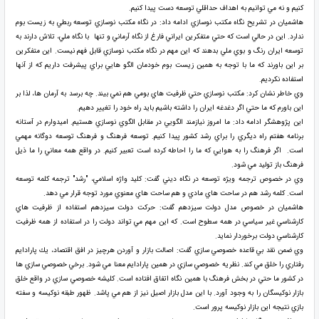
كنيم و نه مي توانيم به اهداف حداقلي توسعه دست پيدا كنيم.
هاشميان در تشريح نگاه مكتب نوسازي ادامه داد: در نگاه مكتب نوسازي توسعه ربطي به زيست بوم
ندارد. اين در حالي است كه حتي متفكرين ايراني فارغ از نگاه آرماني و تنها با نگاه ملي، تلاش دارند به
توسعه ايران رنگ و بوي ملي بدهند كه اين مهم در نگاه مكتب نوسازي قابل فهم نيست. اين متفكرين
بر اين باورند كه ما با توجه به همين زيست بوم خودمان الگو هايي براي پيشرفت داريم كه از آنها
استفاده نكرديم.
وي خاطر نشان كرد: مكتب نوسازي حتي ظرفيت هاي بومي هم نمي بيند. چه برسد به آرمان ها، لذا بر
اين باورم كه ما حتي اگر دغدغه ايران را داشته باشيم بايد راه خود را تغيير دهيم.
اين پژوهشگر ادامه داد: ما امروز نيازمند الگويي در مقابل الگوي نوسازي هستيم. اميدوارم در آستانه
برنامه هفتم راه ديگري را براي رشد كشور پيدا كنيم. توسعه فرهنگ و فرهنگ توسعه دوگانه مهمي
است. اگر فرهنگ را به هوايي كه ما را احاطه كرده است تعبير كنيم. در واقع همه معاني را ما ذيل
فرهنگ باز توليد مي شود.
وي در خصوص ترجمه ويژه توسعه در نگاه ديني گفت: كليد واژه اسلامي، "رشد" ترجمه كلمه توسعه
است. كلمه رشد هم در ساحت هاي مادي و هم ساحت هاي معنوي مورد توجه قرار مي دهد.
هاشميان در خصوص مدل دولت سيزدهم گفت: حركت دولت سيزدهم استفاده از ظرفيت هاي
كارشناسي غير سياسي در همه سطوح است. كه اين مهم مي تواند دولت را در استفاده از همه ظرفيت
كارشناسي دولت برخوردار نمايد.
وي ضمن نقد بي قاعده خصوصي سازي گفت: اصالت بازار و آوردن هرچيز در افق اقتصاد، يك پارادايم
رفتاري را خلق مي كند. نظريه خصوصي سازي در همين پارادايم معنا مي شود. برخي خصوصي سازي ها
در كشور ما حتي در بخش فرهنگ با همين نگاه اتفاق افتاده است. كليشه خصوصي سازي در واقع خلق
بازار نوكيسگان را به وجود آورد. با اين مدل بازار اصيل نيز از هم مي پاشد. ظهور طبقه نوكيسه و سفته
بازي نتيجه اين بازار نوكيسه پرور است.