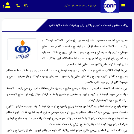
EN
مرکز پژوهش های توسعه و آینده نگری
برنامه هفتم و فرصت حضور جوانان برای پیشرفت همه جانبه کشور
مديرعلمي نشست محسن لبخندق؛ معاون پژوهشي دانشكده فرهنگ و
ارتباطات دانشگاه امام صادق(ع) در ابتداي نشست گفت: مدل هاي
موفقي مثل جهاد سازندگي و بسيج مردم از ابتداي پيروزي انقلاب همواره
راه گشاي رفع نياز هاي كشور بوده است اما متاسفانه اين ابتكارات كم
نظير توسط نهاد علمي كشور مدل سازي نشده است.
وي با اينكه انقلاب اسلامي در ذات خود يك پديده فرهنگي است ادامه داد: پس از انقلاب، مقام معظم
رهبري دو نقش نظريه پردازي و گفتمان سازي را به صورت همزمان برعهده گرفتند و باز هم نهاد علمي و
فرهيختگان از اين مهم عقب ماندند.
وي ادامه داد: توجه به تجربيات موفق، مردمي سازي در حوزه هاي مختلف اجرايي، مي بايست توسط
نهاد علمي مورد توجه قرار گيرد و اين جلسه نيز در همين راستا با ابتكار مركز پژوهش هاي توسعه و
آينده نگري مورد توجه قرار گرفت.
ميثم ياوري؛ جامعه شناس و كارشناس برنامه ريزي راهبردي در حوزه فرهنگ به عنوان سخنران ابتدايي
نشست ضمن بررسي ديدگاه مقام معظم رهبري در حوزه مردمي سازي اداره كشور، گفت: توجه مقام
معظم رهبري به ظرفيت مردم تنها خلاصه در يك امر سياسي نيست بلكه در منظومه فكري ايشان
هركجا مردم ورود كرده اند موفقيت هاي بزرگي به دست آمده است.
وي ادامه داد: بر اساس بررسي هاي انجام شده بيانيه گام دوم در واقع تبيين طرح راهبردي و كلان