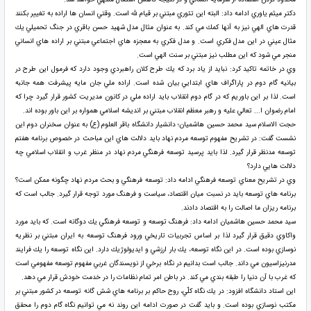
دكتر ميثم ياوري ادامه داد: البته اين تئوري مبتني بر قيام لله است. وقتي انسان ها اراده به تغيير بكنند
قدرت هاي الهي نيز به آنها كمك مي كند. به عنوان مثال مدل شهيد حسن باقري در جنگ تحميلي يك
مثال عيني در اين مدل فكري است. و مدل فكري به معجزه هاي اجتماعي مبتني بر اراده هاي انساني
منجر مي شود كه اين مطلب نيز مبتني بر سنت الهي است.
وي در خاتمه تاكيد كرد: نبايد از ياد برد كه يك طرح كلان راهبردي وجود دارد كه فرمول اين طرح در
بيانيه گام دوم در پاراگراف هاي ابتدايي بيان شده است. اراده ملي جان مايه پيشرفت همه جانبه
است. لذا بر اين باوريم كه در گام دوم انقلاب بايد اراده ملي در كانون مديريت كشور قرار گيرد چرا كه
امام رضوان ا... تعالي عليه و رهبر معظم انقلاب مبتني بر انديشه اسلامي همواره بر اين باور بوده اند.
حجت الاسلام سيد محمد حسين هاشميان؛ دانشيار دانشگاه باقر العلوم (ع) به عنوان سخنران دوم اين
نشست گفت: در تشريح مفهوم توسعه مردم نهاد بايد دلالت هاي اين مباحث در خصوص برنامه هفتم
توسعه مدنظر قرار گيرد. لذا بايد پرسيد توسعه فرهنگي مردم نهاد در منظر غرب و انقلاب اسلامي چه
دلالت هايي دارد؟
وي در تشريح معناي توسعه فرهنگي ادامه داد: توسعه فرهنگي و بحث مردم نهاد چگونه ممكن است؟
برنامه هاي توسعه بايد در نسبت ميان اقتصاد، سياست و فرهنگ مورد توجه قرار گيرد. جالب است كه
برنامه ريزان ما اصالت را به اقتصاد دادند.
سيد محمد حسين هاشميان ادامه داد: فرهنگ توسعه و توسعه فرهنگي يك دوگانه است. كه بايد مورد
واكاوي دقيق قرار گيرد لذا بر اساس تجربيات تاريخي ورود فرهنگ توسعه به ايران مبتني بر نظريه
نوسازي بوده است. در اين نگاه توسعه، يك بار ارزشي و ايديولوژيك دارد. اين نگاه توسعه را يك فرايند
مدرنيزاسيون مي داند. جالب است بدانيم در نگاه برخي از نويسندگان غربي مفهوم توسعه مفهومي است
كه غرب با آن دنيا را طبقه بندي مي كند. در باطن امر تمام نظامات را در خدمت خودش قرار مي دهد.
اين استاد دانشگاه افزود: در يك نگاه كلّي، روح حاكم بر برنامه هاي شش گانه توسعه در كشور مبتني بر
مكتب نوسازي بوده است. و بايد گفت در صورت ادامه اين روند نه مي توانيم نگاه گام دوم را محقق