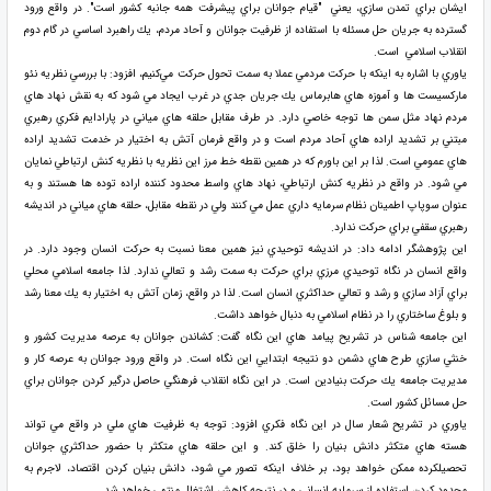
ايشان براي تمدن سازي، يعني "قيام جوانان براي پيشرفت همه جانبه كشور است". در واقع ورود
گسترده به جريان حل مسئله با استفاده از ظرفيت جوانان و آحاد مردم، يك راهبرد اساسي در گام دوم
انقلاب اسلامي است.
ياوري با اشاره به اينكه با حركت مردمي عملا به سمت تحول حركت مي‌كنيم، افزود: با بررسي نظريه نئو
ماركسيست ها و آموزه هاي هابرماس يك جريان جدي در غرب ايجاد مي شود كه به نقش نهاد هاي
مردم نهاد مثل سمن ها توجه خاصي دارد. در طرف مقابل حلقه هاي مياني در پارادايم فكري رهبري
مبتني بر تشديد اراده هاي آحاد مردم است و در واقع فرمان آتش به اختيار در خدمت تشديد اراده
هاي عمومي است. لذا بر اين باورم كه در همين نقطه خط مرز اين نظريه با نظريه كنش ارتباطي نمايان
مي شود. در واقع در نظريه كنش ارتباطي، نهاد هاي واسط محدود كننده اراده توده ها هستند و به
عنوان سوپاپ اطمينان نظام سرمايه داري عمل مي كنند ولي در نقطه مقابل، حلقه هاي مياني در انديشه
رهبري سقفي براي حركت ندارد.
اين پژوهشگر ادامه داد: در انديشه توحيدي نيز همين معنا نسبت به حركت انسان وجود دارد. در
واقع انسان در نگاه توحيدي مرزي براي حركت به سمت رشد و تعالي ندارد. لذا جامعه اسلامي محلي
براي آزاد سازي و رشد و تعالي حداكثري انسان است. لذا در واقع، زمان آتش به اختيار به يك معنا رشد
و بلوغ ساختاري را در نظام اسلامي به دنبال خواهد داشت.
اين جامعه شناس در تشريح پيامد هاي اين نگاه گفت: كشاندن جوانان به عرصه مديريت كشور و
خنثي سازي طرح هاي دشمن دو نتيجه ابتدايي اين نگاه است. در واقع ورود جوانان به عرصه كار و
مديريت جامعه يك حركت بنيادين است. در اين نگاه انقلاب فرهنگي حاصل درگير كردن جوانان براي
حل مسائل كشور است.
ياوري در تشريح شعار سال در اين نگاه فكري افزود: توجه به ظرفيت هاي ملي در واقع مي تواند
هسته هاي متكثر دانش بنيان را خلق كند. و اين حلقه هاي متكثر با حضور حداكثري جوانان
تحصيلكرده ممكن خواهد بود، بر خلاف اينكه تصور مي شود، دانش بنيان كردن اقتصاد، لاجرم به
محدود كردن استفاده از سرمايه انساني و در نتيجه كاهش اشتغال منتهي خواهد شد.