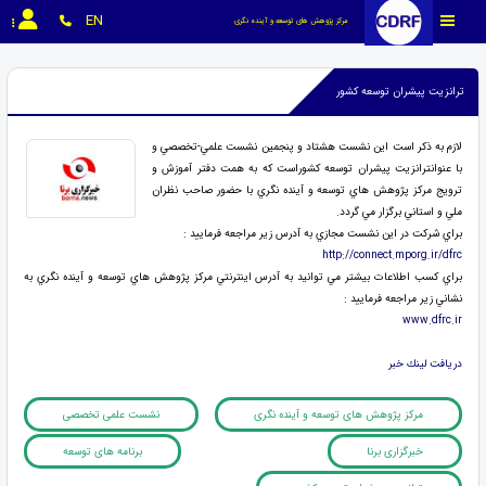
EN
مرکز پژوهش های توسعه و آینده نگری
ترانزیت پیشران توسعه کشور
لازم به ذكر است اين نشست هشتاد و پنجمين نشست علمي-تخصصي و
با عنوانترانزيت پيشران توسعه كشوراست كه به همت دفتر آموزش و
ترويج مركز پژوهش هاي توسعه و آينده نگري با حضور صاحب نظران
ملي و استاني برگزار مي گردد.
براي شركت در اين نشست مجازي به آدرس زير مراجعه فرماييد :
http://connect.mporg.ir/dfrc
براي كسب اطلاعات بيشتر مي توانيد به آدرس اينترنتي مركز پژوهش هاي توسعه و آينده نگري به
نشاني زير مراجعه فرماييد :
www.dfrc.ir
دريافت لينك خبر
مرکز پژوهش های توسعه و آینده نگری
نشست علمی تخصصی
خبرگزاری برنا
برنامه های توسعه