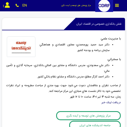
EN
مرکز پژوهش های توسعه و آینده نگری
نقش بانکداری خصوصی در اقتصاد ایران
با مديريت علمي
دكتر سيد حميد پورمحمدي؛ معاون اقتصادي و هماهنگي
سازمان برنامه و بودجه كشور
با سخنراني
دكتر علي سعدوندي، مدرس دانشگاه و مشاور بين المللي بانكداري، سرمايه گذاري و تأمين
مالي؛
دكتر احمد كارگر مطلق؛ مدرس دانشگاه و مشاور نظام بانكي كشور.
از صاحب نظران و علاقمندان دعوت مي شود جهت بهره مندي از مباحث مطروحه و ايراد نظرات
تخصصي خود به تالار نشست هاي مجازي اين مركز مراجعه كنند.
زمان: سه شنبه ۱۴ تير ۱۴۰۱، ساعت ۱۰ تا ۱۲ ظهر
دريافت لينك خبر
مرکز پژوهش های توسعه و آینده نگری
جامعه اندیشکده های ایران