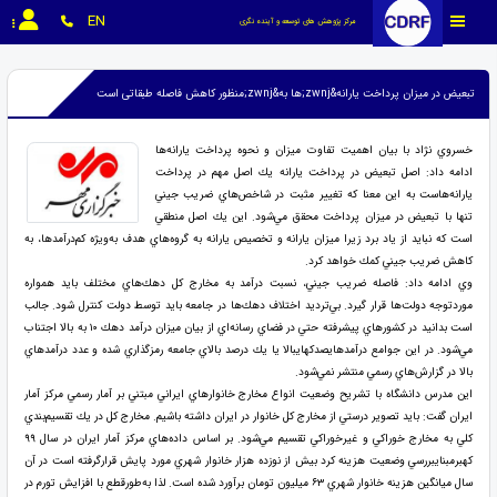
EN
مرکز پژوهش های توسعه و آینده نگری
تبعیض در میزان پرداخت یارانه&zwnj;ها به&zwnj;منظور کاهش فاصله طبقاتی است
خسروي نژاد با بيان اهميت تفاوت ميزان و نحوه پرداخت يارانه‌ها
ادامه داد: اصل تبعيض در پرداخت يارانه يك اصل مهم در پرداخت
يارانه‌هاست به اين معنا كه تغيير مثبت در شاخص‌هاي ضريب جيني
تنها با تبعيض در ميزان پرداخت محقق مي‌شود. اين يك اصل منطقي
است كه نبايد از ياد برد زيرا ميزان يارانه و تخصيص يارانه به گروه‌هاي هدف به‌ويژه كم‌درآمدها، به
كاهش ضريب جيني كمك خواهد كرد.
وي ادامه داد: فاصله ضريب جيني، نسبت درآمد به مخارج كل دهك‌هاي مختلف بايد همواره
موردتوجه دولت‌ها قرار گيرد. بي‌ترديد اختلاف دهك‌ها در جامعه بايد توسط دولت كنترل شود. جالب
است بدانيد در كشورهاي پيشرفته حتي در فضاي رسانه‌اي از بيان ميزان درآمد دهك ۱۰ به بالا اجتناب
مي‌شود. در اين جوامع درآمدهايصدكهايبالا يا يك درصد بالاي جامعه رمزگذاري شده و عدد درآمدهاي
بالا در گزارش‌هاي رسمي منتشر نمي‌شود.
اين مدرس دانشگاه با تشريح وضعيت انواع مخارج خانوارهاي ايراني مبتني بر آمار رسمي مركز آمار
ايران گفت: بايد تصوير درستي از مخارج كل خانوار در ايران داشته باشيم. مخارج كل در يك تقسيم‌بندي
كلي به مخارج خوراكي و غيرخوراكي تقسيم مي‌شود. بر اساس داده‌هاي مركز آمار ايران در سال ۹۹
كهبرمبنايبررسي وضعيت هزينه كرد بيش از نوزده هزار خانوار شهري مورد پايش قرارگرفته است در آن
سال ميانگين هزينه خانوار شهري ۶۳ ميليون تومان برآورد شده است. لذا به‌طورقطع با افزايش تورم در