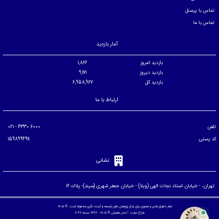
تماس با پرسنل
تماس با ما
آمار بازدید
بازدید امروز
1,862
بازدید دیروز
9,171
بازدید کل
6,958,967
ارتباط با ما
تلفن
6000 4330 - 021
کد پستی
1598994911
نشانی
تهران، - خيابان استاد نجات الهی (ويلا) - خيابان جعفر شهری (سپند)- پلاك ۱۶
تمام حقوق مادی و معنوی برای مرکز پژوهش های توسعه و آینده نگری محفوظ است. © ۱۴۰۵
طراح سایت :
آسان همایش
© ۱۴۰۵ - 1392 نسخه 8.97