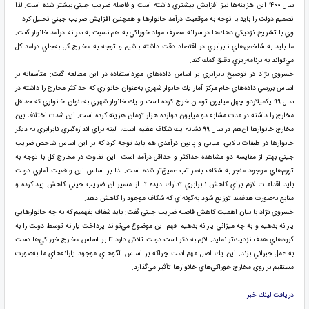
سال ۱۴۰۰ اين هزينه‌ها نيز افزايش بيشتري داشته است و فاصله ضريب جيني بيشتر شده است. لذا
تصميم دولت را بايد با توجه به موقعيت درآمد خانوارها و همچنين افزايش ضريب جيني تحليل كرد.
وي با تشريح نزديكي دهك‌ها در سرانه مصرف مواد خوراكي به هم نسبت به سرانه درآمد خانوار گفت:
ما بايد به شاخص‌هاي نابرابري در اقتصاد دقت داشته باشيم و توجه به مخارج كل به‌جاي درآمد كل
مي‌تواند به برنامه‌ريزي دقيق كمك كند.
خسروي نژاد در توضيح نابرابري بر اساس داده‌هاي مورداستفاده در اين مطالعه گفت: متأسفانه بر
اساس بررسي داده‌هاي خام مركز آمار يك خانوار شهري به‌عنوان خانواري كه حداكثر مخارج را داشته در
سال ۹۹ يكميلاردو چهل ميليون تومان خرج كرده است و يك خانوار شهري به‌عنوان خانواري كه حداقل
مخارج را داشته در مدت مشابه دو ميليون دوازده هزار تومان هزينه كرده است. اين شدت اختلاف بين
مخارج خانوارها آن‌هم در سال ۹۹ نشانه يك شكاف عظيم است، البته براي اندازه‌گيري نابرابري به ديگر
خانوارها در طبقات بالايي، مياني و پايين درآمدي هم بايد توجه كرد كه بر اين اساس شاخص ضريب
جيني بهتر از مقايسه دو مشاهده حداكثر و حداقل درآمد است. اين تفاوت در مخارج كل با توجه به
تورم‌هاي موجود منجر به شكاف به‌مراتب عميق‌تر شده است. لذا بر اساس اين واقعيت آماري دولت
بايد اقدامات لازم براي كاهش نابرابري تدارك ديده تا از مسير آن ضريب جيني كاهش پيداكرده و
منابع به‌صورت هدفمند توزيع شود به‌گونه‌اي كه شكاف موجود را كاهش دهد.
خسروي نژاد با بيان اهميت كاهش فاصله ضريب جيني گفت: بايد شفاف بفهميم كه به چه خانوارهايي
يارانه بدهيم و به چه ميزاني يارانه بدهيم. فهم اين موضوع مي‌تواند پرداخت يارانه توسط دولت را به
گروه‌هاي هدف نزديك‌تر نمايد. لازم به ذكر است دولت تلاش دارد تا بر اساس مخارج خوراكي‌ها دست
به عمل جبراني بزند. اين يك اصل مهم است چراكه بر اساس الگوهاي موجود يارانه‌هاي ما به‌صورت
مستقيم بر روي مخارج خوراكي‌هاي خانوارها تأثير مي‌گذارد.
دريافت لينك خبر