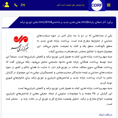
EN
مرکز پژوهش های توسعه و آینده نگری
برآورد آثار اعطای یارانه&zwnj;های نقدی جدید بر شاخص&zwnj;&rlm;های توزیع درآمد
يكي از بحث‌هايي كه در دو يا سه سال‏ اخير در حوزه سياست‌هاي
حمايتي از خانوارها مطرح شده است، پرداخت يارانه نقدي جديد به
‌منظور نگهداشت سطح رفاه و كمك به معيشت خانوار مي‌باشد. اين
موضوع به‌ويژه با تشكيل مجلس يازدهم قدرت بيشتري گرفت.
جنبه مهم پرداخت يارانه نقدي، كمك به هموار شدن توزيع درآمد و كاهش نابرابري‌ها است. مسلماً اين
جنبه توسط پرداخت همگاني يارانه نقدي نه‌تنها به‌سختي حاصل مي‌شود، بلكه مي‌توان گفت كه
پرداخت همگاني، سوي مخالف عدالت در توزيع قرار دارد. با عنايت به فضاي حاكم بر كشور در حوزه
سياست‌هاي حمايتي و توجه نمايندگان محترم مجلس و تصميم‏گيران دولتي به اين موضوع، در گزارش
حاضر به اثرات پرداخت يارانه جديد بر شاخص‌هاي نابرابري و توزيع درآمد براي خانوارهاي شهري
توجه گرديد.
جنبه مهم پرداخت يارانه نقدي، كمك به هموار شدن توزيع درآمد و كاهش نابرابري‌ها است.
اين گزارش در ۴۵ صفحه و با موضوعات متنوعي از جمله: معرفي بعضي از شاخص‌هاي نابرابري،
وضعيت انواع مخارج و درآمد، تحليل وضعيت مخارج كل و توزيع آن در حالت پايه و … منتشر شده
است.
دريافت لينك