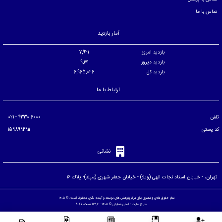
تماس با ما
آمار بازدید
بازدید امروز
7,921
بازدید دیروز
9,171
بازدید کل
6,965,026
ارتباط با ما
تلفن
6000 4330 - 021
کد پستی
1598994911
نشانی
تهران، - خيابان استاد نجات الهی (ويلا) - خيابان جعفر شهری (سپند)- پلاك ۱۶
تمام حقوق مادی و معنوی برای مرکز پژوهش های توسعه و آینده نگری محفوظ است. © ۱۴۰۵
طراح سایت :
آسان همایش
© ۱۴۰۵ - 1392 نسخه 8.97