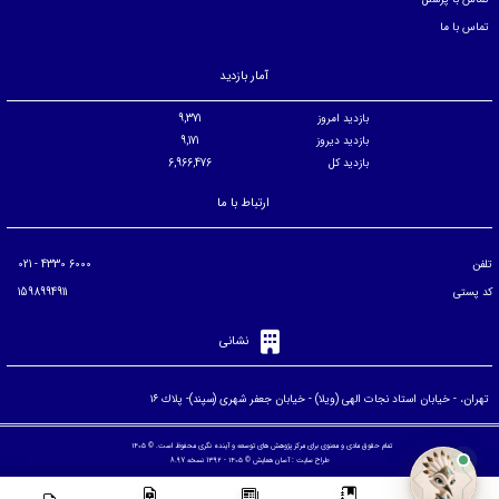
تماس با ما
آمار بازدید
بازدید امروز
9,371
بازدید دیروز
9,171
بازدید کل
6,966,476
ارتباط با ما
تلفن
6000 4330 - 021
کد پستی
1598994911
نشانی
تهران، - خيابان استاد نجات الهی (ويلا) - خيابان جعفر شهری (سپند)- پلاك ۱۶
تمام حقوق مادی و معنوی برای مرکز پژوهش های توسعه و آینده نگری محفوظ است. © ۱۴۰۵
طراح سایت :
آسان همایش
© ۱۴۰۵ - 1392 نسخه 8.97