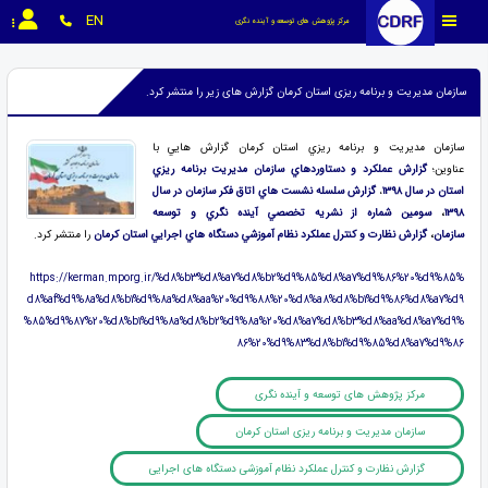
EN
مرکز پژوهش های توسعه و آینده نگری
سازمان مدیریت و برنامه ریزی استان کرمان گزارش های زیر را منتشر کرد.
سازمان مديريت و برنامه ريزي استان كرمان گزارش هايي با
عناوين؛
گزارش عملكرد و دستاوردهاي سازمان مديريت برنامه ريزي
استان در سال ۱۳۹۸
،
گزارش سلسله نشست هاي اتاق فكر سازمان در سال
۱۳۹۸
،
سومين شماره از نشريه تخصصي آينده نگري و توسعه
سازمان
،
گزارش نظارت و كنترل عملكرد نظام آموزشي دستگاه هاي اجرايي استان كرمان
را منتشر كرد.
https://kerman.mporg.ir/%d8%b3%d8%a7%d8%b2%d9%85%d8%a7%d9%86%20%d9%85%
d8%af%d9%8a%d8%b1%d9%8a%d8%aa%20%d9%88%20%d8%a8%d8%b1%d9%86%d8%a7%d9
%85%d9%87%20%d8%b1%d9%8a%d8%b2%d9%8a%20%d8%a7%d8%b3%d8%aa%d8%a7%d9%
86%20%d9%83%d8%b1%d9%85%d8%a7%d9%86
مرکز پژوهش های توسعه و آینده نگری
سازمان مدیریت و برنامه ریزی استان کرمان
گزارش نظارت و کنترل عملکرد نظام آموزشی دستگاه های اجرایی