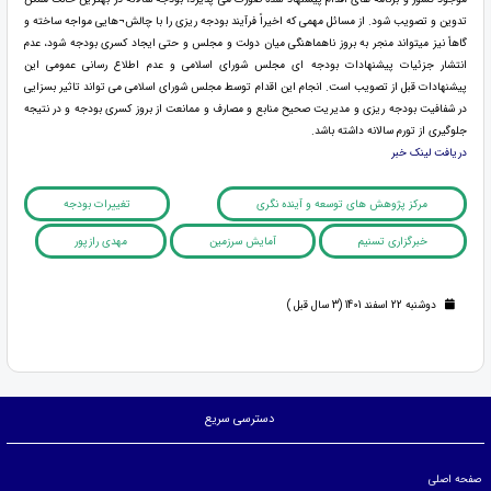
تدوین و تصویب شود. از مسائل مهمی که اخیراً فرآیند بودجه ریزی را با چالش¬هایی مواجه ساخته و
گاهاً نیز میتواند منجر به بروز ناهماهنگی میان دولت و مجلس و حتی ایجاد کسری بودجه شود، عدم
انتشار جزئیات پیشنهادات بودجه ای مجلس شورای اسلامی و عدم اطلاع رسانی عمومی این
پیشنهادات قبل از تصویب است. انجام این اقدام توسط مجلس شورای اسلامی می تواند تاثیر بسزایی
در شفافیت بودجه ریزی و مدیریت صحیح منابع و مصارف و ممانعت از بروز کسری بودجه و در نتیجه
جلوگیری از تورم سالانه داشته باشد.
دریافت لینک خبر
مرکز پژوهش های توسعه و آینده نگری
تغییرات بودجه
خبرگزاری تسنیم
آمایش سرزمین
مهدی رازپور
دوشنبه 22 اسفند 1401 (3 سال قبل )
دسترسی سریع
صفحه اصلی