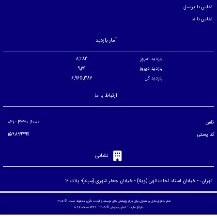
تماس با پرسنل
تماس با ما
آمار بازدید
بازدید امروز
8,282
بازدید دیروز
9,171
بازدید کل
6,965,387
ارتباط با ما
تلفن
6000 4330 - 021
کد پستی
1598994911
نشانی
تهران، - خيابان استاد نجات الهی (ويلا) - خيابان جعفر شهری (سپند)- پلاك ۱۶
تمام حقوق مادی و معنوی برای مرکز پژوهش های توسعه و آینده نگری محفوظ است. © ۱۴۰۵
طراح سایت :
آسان همایش
© ۱۴۰۵ - 1392 نسخه 8.97