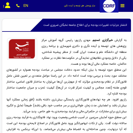
EN
مرکز پژوهش های توسعه و آینده نگری
انتشار جزئیات تغییرات بودجه برای اطلاع جامعه نخبگان ضروری است
به گزارش
خبرگزاری تسنیم
، مهدی رازپور؛ رئیس گروه آموزش مرکز
پژوهش های توسعه و آینده نگری و دکتری شهرسازی و برنامه ریزی
منطقه ای دانشگاه علم و صنعت ایران گفت: از منظر پیشینه‌ شناختی،
یکی از دلایل وجودی نظام‌های نمایندگی در حکومت‌ها نظارت بر عملکرد
حاکمان، خاصه عملکرد مالی آن‌ها بوده و هست.
این محقق حوزه توسعه با بیان اینکه حدود دخالت مجلس در مباحث بودجه همواره در کشورهای
مختلف مورد بحث و بررسی بوده است ادامه داد: در این راستا عوامل متعددی بر تعیین نقش عامل
قانون‌گذار در نظام بودجه‌بندی مؤثرند که از مهم‌ترین آن‌ها می‌توان به ساختار قانون اساسی، ساختار
قوه‌ی مقننه (تعدد مجالس و کیفیت تمرکز قدرت در آن‌ها)، کیفیت تحزب و میزان جامعیت ساختار
بودجه اشاره کرد.
رازپور افزود: هر چه نهادهای قانون‌گذاری پایستگی بیش‌تری داشته باشند (افق زمانی عملکرد آنها
بیش‌تر باشد و اعضایش مدت زمان طولانی‌تری بر سر مناصب خود باقی باشند) طبیعتاً تمایل و انگیزه‌
بیش‌تری برای مشارکت در حکمرانی مالی و فرایند بودجه‌بندی به طور خاص، پدید می‌آید.
این محقق حوزه آمایش سرزمین در آسیب شناسی وضعیت ورود نهاد قانونگذاری به فرآیند بودجه ریزی
سالانه دولت گفت: یکی از نکات ابهام‌برانگیز ورود عامل قانون‌گذار در اصلاح لایحه‌ی بودجه این است
که آیا درنهایت، چنین مداخله‌ای به انضباط مالی بیش‌تر می‌انجامد، یا این‌که برعکس به افزایش