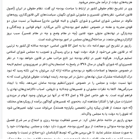
هزینه‌های دولت از درآمد ملی منجر می‌شود.
وی در تشریح نظام حقوقی کشور در ارتباط با مباحث بودجه ای گفت: نظام حقوقی در ایران (اصول
قانون اساسی، نظریه‌های تفسیری و مشورتی شورای نگهبان، سیاست‌های کلی قانون‌گذاری، رویه‌های
مألوف در مجلس شورای اسلامی و شورای نگهبان و البته قوانین عادی) مستقیماً بر نسبت میان دو
قوه‌ی مجریه و مقننه در خصوص تنظیم امور بودجه‌ای تأثیر می‌گذارد. ابهام قوانین و چندگانگی و
چندپارگی در نهادهای متولی حوزه‌ تقنین (چه در مقام وضع و چه در مقام تفسیر)، سبب بروز
کژکارکردی‌های متعدد در مداخله‌گری‌های مجلس در امور بودجه‌ای شده است.
رازپور در تشریح این مهم ادامه داد: بنا به اصل 52 قانون اساسی: «بودجه‌ سالانه کل کشور به ترتیبی
که در قانون مقرر می¬شود از طرف دولت تهیه و برای رسیدگی و تصویب به مجلس شورای اسلامی
تسلیم می‌گردد. هرگونه تغییر در ارقام بودجه نیز تابع مراتب مقرر در قانون خواهد بود.» در نظر
تفسیری‌ای که شورای نگهبان در سال 1378 در پاسخ به استسفاریه‌ای ناظر بر ضروری‌بودن تسلیم لایحه
در خصوص متمم‌ها و اصلاحات بالقوه در بودجه‌ی سالانه ارائه کرد، می‌توان به این نکته رسید که نبود
درک کارشناسانه‌ مشترک میان نهادهای دخیل در امر بودجه، زاینده‌ ابهامات حقوقی فراوانی است که نه
تنها نسبت دولت و مجلس را در خصوص تدوین/تنظیم بودجه سامان نمی‌دهد، بلکه با ایجاد
سردرگمی‌ها، اکتفا به نظرات مشورتی و تفسیرهای چندلایه و ناروشن، اسباب ناکارامدی‌های نهادی را
فراهم آورده است. به طور خاص اصل 75 و اصل 126 که در آنها نیز می‌توان وجود ابهام در مرزبندی
اختیارات میان قوا را آشکارا مشاهده کرد، به‌نحوی که تفسیرهای گوناگون برآمده از رویکردهای مختلف
(که خود منبعث از فقدان پیکره‌ زبانی تخصصی یکپارچه هستند)، می‌تواند سبب تولید تعبیرهایی شود
که تفوق را به دولت یا به مجلس واگرداند.
مهدی رازپور در خاتمه خاطر نشان کرد: در مسیر شفافیت بودجه ریزی و اجماع بر سر شرح تفصیل
لوایح بودجه سنواتی و ممانعت از بروز کسری بودجه، ضرورت دارد دولت و مجلس پیشنهادات خود را
به صورت مستند منتشر نمایند تا طی بررسی هایی که توسط کارشناسان ذی¬صلاح در نسبت با وضعیت
موجود کشور و برنامه های اقدام پیشنهاد شده صورت می پذیرد، بودجه سالانه در بهترین حالت ممکن