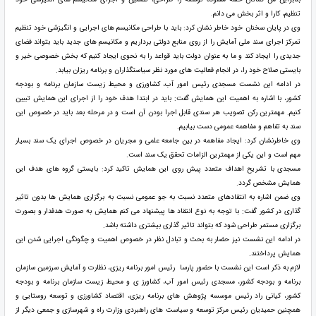
تنظیم، کارا و اثر بخش می دانم.
وی در پایان سخنان خود خاطر نشان کرد: باید با طراحی مکانیسم های اجرایی و انگیزشی خود تنظیم
تمرکز اجرای سند ملی آمایش را از روی منابع دولتی برداریم و مکانیسم های جدید باید بتواند فضای
جدیدی را ایجاد کند و ما به عنوان دولت باید قواعد را به نحوی ایجاد کنیم که بخش خصوصی خیر و
بایستی صلاح خود را، در انجام فعالیت های مورد نظر سیاستگذاران و برنامه ریزان بیابد.
در ادامه این نشست مسجدی رئیس امور آب، کشاورزی و محیط زیست سازمان برنامه و بودجه
کشور، با اشاره به اهمیت این همایش گفت: باید در ابتدا هدف خود را از اجرای این همایش تببین
کنیم. مهمترین رکن تصویب هر سندی قابل اجرا بودن آن است و در مرحله بعد باید در خصوص این
سند به تفاهم و مفاهمه عمومی دست بیابیم.
وی خاطرنشان کرد: ایجاد مفاهمه در بین جامعه علمی و مجریان در خصوص اجرای یک سند بسیار
مهم است و این یکی از مهمترین الزامات تحقق یک سند است.
مسجدی با تشریح اهداف متعدد پیش روی این همایش تاکید کرد: بایستی گروه های هدف این
همایش مشخص گردد.
وی ضمن اشاره به انتقادهای متعدد نسبت به جو عمومی نسبت به برگزاری همایش ها بدون تاثیر
گذاری در کشور گفت: با توجه به نوع انتقاد ها پیشنهاد می کنم همایش به صورت هدفدار و بصورت
برگزاری مستمر طراحی شود که بتواند تاثیر گذاری بیشتری داشته باشد.
در ادامه این نشست نیز حضار به بحث و تبادل نظر در خصوص اهمیت و چگونگی اجرایی شدن این
همایش پرداختند.
لازم به ذکر است این نشست با حضور پارسا رئیس امور برنامه ریزی، نظارت و آمایش سرزمین سازمان
برنامه و بودجه کشور، مسجدی رئیس امور آب، کشاورز ی و محیط زیست سازمان برنامه و بودجه
کشور، کیانی راد رئیس موسسه پژوهش های برنامه ریزی، اقتصاد کشاورزی و توسعه روستایی و
همچنین حمیدیان رئیس مرکز توسعه و سیاست های راهبردی وزارت راه و شهرسازی و جمعی دیگر از