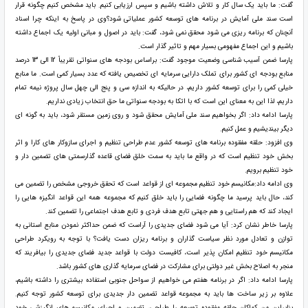
گفت: ما باید یک سال کار و تلاش داشته باشیم و سپس ارزیابی کنیم. باید مشخص کنیم چگونه قرار
است سند ملی آمایش در برنامه های توسعه کشور عملیاتی شود؟وی در پاسخ به اینکه چرا اسناد
آنچنان که برنامه ریزی می شود محقق نمی شود، گفت: باید در اصول و مبانی اولیه یک اجماع داشته
باشیم و این اجماع مفهومی بسیار مهم و تاثیر گذار است.
پارسا ضمن آسیب شناسی وضعیت موجود گفت: براساس بودجه های سنواتی تقریباً 12 الی 13 درصد
منابع بودجه ای کشور برای تملک دارایی سرمایه ای تخصیص یافته که عدد بسیار کمی است. ما منابع
خیلی کمی را برای توسعه کشور داریم، در حالیکه به اندازه سی و پنج الی چهل سال پروژه نیمه تمام
داریم، لذا این به معنای این است که با اتکا به بودجه سنواتی ما حق انتخاب زیادی نداریم.
پارسا ادامه داد: اگر بخواهیم سند ملی آمایش محقق شود و روی زمین مستقر شود، باید به گونه ای
دیگر بیندیشیم و عمل کنیم.
وی افزود: حلقه مفقوده برنامه های توسعه کشور عدم طراحی تنظیم و اجرای سازوکار های کارا و اثر
بخش خود تنظیم است که در واقع ما باید به سمت خلق فضای قاعده گذارسمتی های تضمین دار و
خود تنظیم برویم.
وی ادامه داد:مکانیسم خود تنظیم مجموعه ای از قواعد است که تحقق خروجی مشخص را تضمین می
کند، حال باید پرسید ما چگونه فضایی را باید خلق کنیم که مجموعه همه این قواعد انگیزه هایی را
ایجاد کند که هم راستایی و هم جهتی تابع هدف فردی و تابع هدف اجتماعی را تضمین کند.
پارسا خاطر نشان کرد: آیا می شود فضای جدیدی را آراست که ضمن حداکثر نمودن منابع استانی به
توازن و تعادل مورد نظر سیاست گذاران و برنامه ریزان دست یافت؟ با توجه به رویکرد طراحی
مکانیسم خود تنظیم امکان پذیر است، کافیست دولت با قواعد جدید فضای جدیدی را بیافریند که
منجر به اصلاح بخش غیر دولتی برای مشارکت در فضای سرمایه گذاری های کشور باشد.
پارسا ادامه داد: اگر در برنامه هفتم می خواهیم از سواحل جنوبی استفاده بیشتری را داشته باشیم،
علاوه بر زیر ساخت ها باید به مجموعه قواعد تضمین دار جدیدی برای توسعه کشور توجه کنیم.
بنابراین من کماکان حلقه مفقوده توسعه را طراحی، تضمین و اجرای مکانیسم های انگیزشی خود