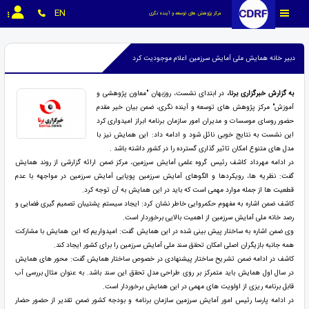
EN
مرکز پژوهش های توسعه و آینده نگری
دبیر خانه همایش ملی آمایش سرزمین اعلام موجودیت کرد
به گزارش خبرگزاری برنا،
در ابتدای نشست، روزبهان "معاون پژوهشی و
آموزش" مرکز پژوهش های توسعه و آینده نگری، ضمن بیان خیر مقدم
حضور روسای موسسات و مدیران امور سازمان برنامه ابراز امیدواری کرد
این نشست به نتایج خوبی نائل شود و ادامه داد: این همایش نیز با
مدل های متنوع امکان تاثیر گذاری گسترده را در کشور داشته باشد .
در ادامه مهرداد کاشف رئیس گروه علمی آمایش سرزمین، مرکز ضمن ارائه گزارشی از روند همایش
گفت: نظریه ها، رویکردها و الگوهای آمایش سرزمین پویایی آمایش سرزمین در مواجهه با عدم
قطعیت ها از جمله موارد مهمی است که باید در این همایش به آن توجه کرد.
کاشف ضمن اشاره به مفهوم حکمروایی خاطر نشان کرد: ایجاد سیستم پشتیبان تصمیم گیری فضایی و
رصد خانه ملی آمایش سرزمین از اهمیت بالایی برخوردار است.
وی ضمن اشاره به ساختار پیش بینی شده در این همایش گفت: امیدواریم که این همایش با مشارکت
همه جانبه بازیگران اصلی امکان تحقق سند ملی آمایش سرزمین را برای کشور ایجاد کند.
کاشف در ادامه ضمن تشریح ساختار پیشنهادی در خصوص ساختار همایش گفت: محور های همایش
در سال اول همایش باید متمرکز بر روی طراحی مدل تحقق این سند باشد. به عنوان مثال بررسی آب
قابل برنامه ریزی از اولویت های مهمی در این همایش برخوردار است.
در ادامه پارسا رئیس امور آمایش سرزمین سازمان برنامه و بودجه کشور ضمن تقدیر از حضور حضار