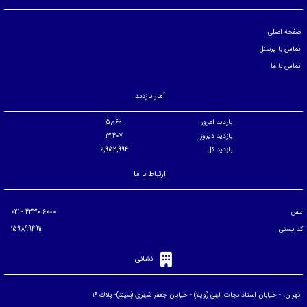
صفحه اصلی
تماس با پرسنل
تماس با ما
آمار بازدید
بازدید امروز
5,060
بازدید دیروز
13,407
بازدید کل
6,952,994
ارتباط با ما
تلفن
6000 4330 - 021
کد پستی
1598994911
نشانی
تهران، - خيابان استاد نجات الهی (ويلا) - خيابان جعفر شهری (سپند)- پلاك ۱۶