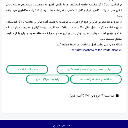
بر اساسی این گزارش سالنامه جامعه اندیشکده ها با نگاهی آماری به وضعیت زیست بوم اندیشه ورزی
کشور سعی می کند نگاهی دقیق و کامل از وضعیت اندیشکده ها طی سال 1401 را به مخاطبین خود ارائه
دهد.
از اینرو روابط عمومی مرکز بر خود لازم می داند موفقیت به دست آمده مرکز در مقایسه با 159 اندیشکده
و پژوهشکده دیگر در طول سال 1401 را خدمت یکایک همکاران، پژوهشگران و مدیریت مرکز تبریک
گفته و آرزوی کسب موفقیت های دیگر را برای این مجموعه چابک، مسئله محور و نوآور را از خداوند
متعال مسئلت دارد.
علاقه مندان می توانند اصل سالنامه را در اینجا مطالعه کنند.
the-third-yearbook-of-the-iranthinktanks
مرکز پژوهش های توسعه و آینده نگری
جامع اندیشکده ها
سالنامه جامعه اندیشکده ها
رتبه برتر مراکز علمی
سه شنبه 29 فروردین 1402 (3 سال قبل )
دسترسی سریع