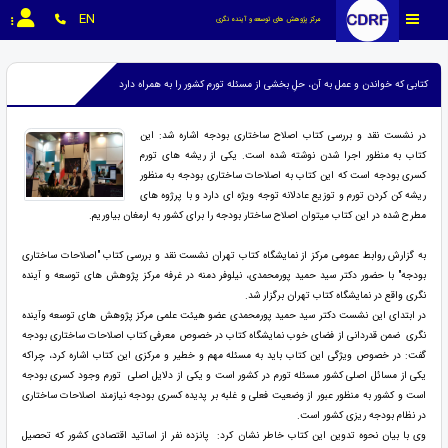
EN
مرکز پژوهش های توسعه و آینده نگری
کتابی که خواندن و عمل به آن، حلِ بخشی از مسئله تورم کشور را به همراه دارد
در نشست نقد و بررسی کتاب اصلاح ساختاری بودجه اشاره شد: این
کتاب به منظور اجرا شدن نوشته شده است. یکی از ریشه های تورم
کسری بودجه است که این کتاب به اصلاحات ساختاری بودجه به منظور
ریشه کن کردن تورم و توزیع عادلانه توجه ویژه ای دارد و با پرژوه های
مطرح شده در این کتاب میتوان اصلاح ساختار بودجه را برای کشور به ارمغان بیاوریم.
به گزارش روابط عمومی مرکز از نمایشگاه کتاب تهران نشست نقد و بررسی کتاب "اصلاحات ساختاری
بودجه" با حضور دکتر سید حمید پورمحمدی، نیلوفر دمنه در غرفه مرکز پژوهش های توسعه و آینده
نگری واقع در نمایشگاه کتاب تهران برگزار شد.
در ابتدای این نشست دکتر سید حمید پورمحمدی عضو هیئت علمی مرکز پژوهش های توسعه وآینده
نگری ضمن قدردانی از فضای خوب نمایشگاه کتاب در خصوص معرفی کتاب اصلاحات ساختاری بودجه
گفت: در خصوص ویژگی این کتاب باید به مسئله مهم و خطیر و مرکزی این کتاب اشاره کرد، چراکه
یکی از مسائل اصلی کشور مسئله تورم در کشور است و یکی از دلایل اصلی تورم وجود کسری بودجه
است و کشور به منظور عبور از وضعیت فعلی و غلبه بر پدیده کسری بودجه نیازمند اصلاحات ساختاری
در نظام بودجه ریزی کشور است.
وی با بیان نحوه تدوین این کتاب خاطر نشان کرد: پانزده نفر از اساتید اقتصادی کشور که تحصیل