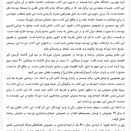
کرده بهترین دانشگاه های دنیا هستند در تدوین این کتاب مشارکت داشتند؛ علاوه بر آن برای تدوین
این کتاب جلسات متعددی نیز برگزار شد که در واقع دیدگاه تمام نگاه های فکری به مسئله بودجه نظر
داشته است. لذا براین باورم این کتاب به دلیل همراهی تجربه تاریخی باعث می شود مطالب خواندنی
را برای مخاطب به همراه داشته باشد و در واقع این کتاب دچار خشکی مسائل تئوریک نیست.
دکتر پور محمدی در خصوص محتوای کتاب افزود: این کتاب تلاش کرده است پاسخ به چرایی کسری
بودجه را به صورت شفاف بیان کند و در این بخش به بحث تامین منابع پایدار بودجه اشاره شده است.
در قسمت دیگر این کتاب به کار کرد اصلی هزینه ها و تامین منابع پرداخته است. همچنین در فصول
این کتاب به ارتباطات نهادی بودجه توجه خاصی شده است. در انتهای این کتاب نیز به این پرسش
پاسخ داده ایم که بودجه چگونه باید قاعده مند، شفاف و پاسخگو باشد.
این مقام پیشین سازمان برنامه و بودجه در خصوص بحران تورم که در نیم قرن گذشته گریبان گیر
اقتصاد ایران شده است گفت: تورم از میانگین 20 درصد در چند سال گذشته به میانگین 40 درصد میل
پیدا کرده است و این مهم به دلیل تکیه اقتصاد ملی بر منابع ناپایدار نفتی است. در واقع اگر به سمت
منابع با ثبات و پایدار حرکت کنیم (درآمدهای مالیاتی) از وضعیت فعلی عبور می کنیم.
وی همچنین به محل های درآمد مستمر و پایدار بودجه تاکید کرد و ادامه داد: دربخش هزینه ها باید
به سمت عدالت حرکت کنیم که در این کتاب به چگونگی آن توجه ویژه ای داشته است. در این کتاب به
پروژه های متنوعی نیز به منظور تامین منابع و هزینه کرد تاکید شده است. لذا این کتاب را برای
اجرایی شدن اهداف اصلاح روند بودجه محیای خواندن مخاطبین کرده ایم که علاوه بر این مقدمات به
مباحث تاریخی این مهم نیز پرداخته ایم.
در ادامه این نشست نیلوفر دمنه به عنوان یکی از پدید آورندگان این اثر گفت: این کتاب تلاشی بود که
از سال 97 همزمان با فرمان رهبرمعظم انقلاب در خصوص اصلاح ساختاری بودجه در سازمان برنامه
شکل گرفت.
وی در ادامه افزود: از ابتدای سال 1400 بعد از اجماع سازی در خصوص هماهنگی شبکه کارشناسی کشور
در سازمان برنامه تلاش کردیم از مسیر لوایح بودجه سنواتی و آئین نامه های مصوب دولت به سمت