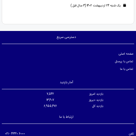
یک شنبه 24 اردیبهشت 1402 (3 سال قبل )
دسترسی سریع
صفحه اصلی
تماس با پرسنل
تماس با ما
آمار بازدید
بازدید امروز
7,542
بازدید دیروز
13,407
بازدید کل
6,955,476
ارتباط با ما
تلفن
6000 4330 - 021