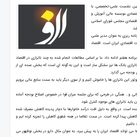
ر راستای تبیین شعار سال 1402؛ یکصد و شانزدهمین نشست علمی-تخصصی با
تصادی موسسه عالی آموزش و
قتصادی مجلس شورای اسلامی
د.
ه ریزی به عنوان مدیر علمی
 اقتصادی ایران است. اقتصاد
ه هفتم ادامه داد: ما بر اساس مطالعات انجام شده به چند ناترازی در اقتصاد
ست، ناترازی بانک ها نیز مشکل ساز است و این به گونه ای است که بخش عمده ای از
 بودجه می گذارد.
موتور این ناترازی ها را خاموش کنیم و از سوی دیگر باید به سمت منابع مالی برویم
انی و... همگی در طرحی که برای جلسه سران قوا در خصوص اصلاح بودجه آماده
ن باید ناترازی های موجود کنترل شود.
شده است. در واقع به دلیل افت درآمد خانوارها ما دچار پدیده کاهش مصرف شده
 کاهش پیدا کرده است. در سمت تقاضا در همه شقوق کاهش را تجربه کرده ایم و
 باشیم.
می تواند اقتصاد ایران را به پیش ببرد، به عنوان مثال دارو در بخش نوظهور می