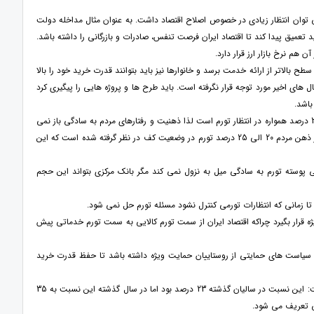
ی توان انتظار زیادی در خصوص اصلاح اقتصاد داشت. به عنوان مثال مداخله دولت
 تعمیق پیدا کند تا اقتصاد ایران فرصت تنفس، صادرات و بازرگانی را داشته باشد.
هم نرخ بازار ارز قرار دارد.
 بالاتر از ارائه خدمت برسد و خانوارها نیز باید بتوانند قدرت خرید خود را بالا
 های اخیر مورد توجه قرار نگرفته است. باید طرح ها و پروژه هایی را پیگیری کرد
باشد.
وی ضمن تقسیم بندی تورم به دو تورم پوسته و هسته گفت: اقتصاد ایران با وجود تورم بلند مدت 18 الی 20 درصد همواره در انتظار تورم است لذا ذهنیت و رفتارهای مردم به سادگی باز نمی
گردد. هسته تورم همان انتظار حداقلی مردم از تورم در اقتصاد است. به عنوان مثال برای افزایش اجاره بها در ذهن مردم 20 الی 25 درصد تورم در وضعیت کف در نظر گرفته شده است که این
پوسته تورم به سادگی میل به نزول نمی کند مگر بانک مرکزی بتواند این حجم
تا زمانی که انتظارات تورمی کنترل نشود مسئله تورم حل نمی شود.
یژه قرار بگیرد چراکه اقتصاد ایران از سمت تورم کالایی به سمت تورم خدماتی پیش
ر سیاست های حمایتی از روستاییان حمایت ویژه داشته باشد تا حفظ قدرت خرید
ضمن اشاره به شاخص پول و شبه پول در اقتصاد ملی گفت: این نسبت در سالیان گذشته 23 درصد بود اما در سال گذشته این نسبت به 35
می تعریف می شود.