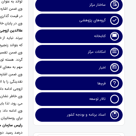
تواند به عنوان 
ساختار مرکز
وی ضمن اشاره ب
در قیمت گذاری خ
گروه‌های پژوهشی
وی در پایان خاط
علاالدین ازوجی
کتابخانه
ببرند. نباید ا
که بتواند زنجیر
امکانات مرکز
مهم به معنای ا
اخبار
وی ضمن اشاره 
نقدینگی را با 
فرم‌ها
ازوجی ادامه دا
وی خاطر نشان ک
تالار توسعه
می رود، لذا با
وی ادامه داد: 
اسناد برنامه و بودجه کشور
برای روستاییان 
رئیس سازمان مد
درصد رسید. دول