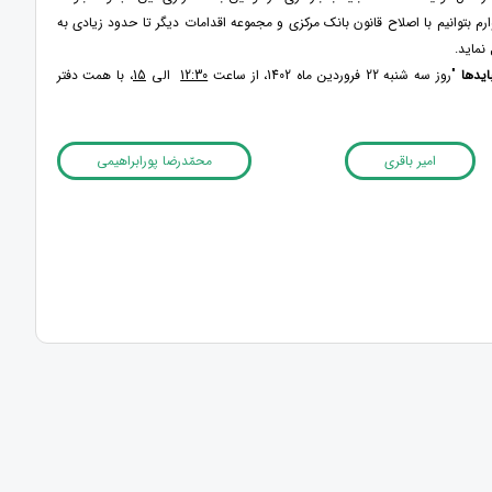
رم بتوانیم با اصلاح قانون بانک مرکزی و مجموعه اقدامات دیگر تا حدود زیادی به
نماید.
ایدها
"روز سه ­شنبه 22 فروردین ­ماه 1402، از ساعت
12:30
الی
15
، با همت دفتر
امیر باقری
محمّدرضا پورابراهیمی