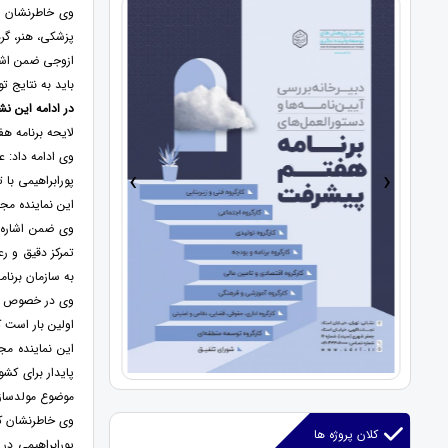
پزشکی، هنر، گ
ازوجی ضمن اشار
باید به نتایج 
در ادامه این ن
لایحه برنامه ه
وی ادامه داد: ع
›
‹
پورابراهیمی با
این نماینده مج
وی ضمن اشاره ب
تمرکز دقیق و رع
به سازمان برنام
وی در خصوص تحق
اولین بار است 
این نماینده م
پایدار برای کش
موضوع مولدسازی 
وی خاطرنشان کر
کلان پروژه ها