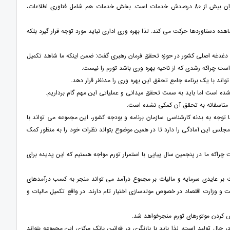
وی خاطرنشان کرد: بیش از 50 درصد اقتصاد ایران را خدمات تشکیل می دهد و از سوی دیگر اقتصاد تهران بیش از 80 درصدش خدمات است. بخش خدمات هم شامل فناوری اطلاعات،
دستاوردها حرکت می کند. لذا بهره وری اداری نباید مورد توجه قرار گیرد بلکه
دغدغه اصلی کشور در حوزه تحقق فرمان رهبری گفت: ضمن اینکه ما شاهد تکمیل
ست چراکه رشدی که از ناحیه بهره وری باشد تورم زا نیست.
تواند با یک برنامه جامع تحقق این بهره وری را مدنظر قرار دهد.
 شده است اما باید به سمت تحقق میدانی و عملیاتی این مهم گام برداریم.
ما متاسفانه به تحقق آن کمکی نشده است.
توجه به بدنه کارشناسی سازمان برنامه و بودجه کشور، این مجموعه می تواند با
. مجلس این آمادگی را دارد تا در همین موضوع بتواند نظرات خود را به منظور کمک
اکه ما در پنجمین سال پیاپی با استمرار تورم مواجه هستیم که این پدیده برای
بر عایدی سرمایه و مالیات بر مجموع درآمد می تواند منجر به کسب درآمدهای
لت و وزارت اقتصاد در خصوص مولدسازی اختیار تام دارند. در واقع تکمیل مالیات و
ش کردن موتورهای تورم منجرخواهد شد.
اتمه ضمن اشاره به ناترازی بانک ها در کشور گفت: موتور تولید تورم بانک ها، 24 ساعته در حال تولید است، لذا باید با بازنگری در قوانین بانک مرکزی این مجموعه بتواند