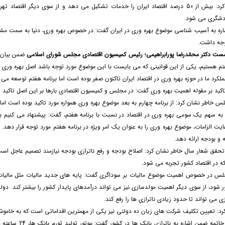
ردشگری می شود.
ه به آسیب شناسی موضوع بهره وری در ایران گفت: در خصوص بهره وری، دنیا به سمت مشاهده 
توجه داشت.
شست دکتر محمّدرضا پورابراهیمی
؛
رئیس کمیسیون اقتصادی مجلس شورای اسلامی
ضمن بیان 
فتم هستیم، یکی از این قوانینی که می بایست با این موضوع مورد توجه باشد اصل بهره وری ا
ملکرد ما در حوزه بهره وری در اقتصاد ایران تاکنون صفر بوده است اما برنامه هفتم توسعه می 
 تاکید بر مقوله اهمیت بهره وری گفت: در مجلس و کمیسیون اقتصادی بارها بر این اصل تاکید
لس خاطر نشان کرد: از برنامه چهارم به بعد موضوع بهره وری همواره مورد تاکید بوده است ا
ه سهم یک سومی بهره وری در اقتصاد در نسبت با برنامه هفتم، گفت: پیشنهاد می کنیم با 
ایت الزامات، موضوع بهره وری را به عنوان یک امر ویژه در برنامه هفتم مورد توجه قرار دهد
ه و بودجه ارائه دهد.
ق شعار سال خاطر نشان کرد: اصلاح بودجه و رفع ناترازی بودجه نیازمند تصمیم عاجل است چر
که در اقتصاد کشور تجربه می شود.
جلس در خصوص اهمیت موضوع مالیات بر سوداگری گفت: پایه های جدید مالیات مثل مالیات 
ور شود، از سوی دیگر اهمیت مولدسازی نیز می تواند درآمدهای پایدار کشور را بیشتر کند. دو
می تواند تا حدود زیادی ناترازی ها را رفع کند.
د: تعیین تکلیف شرکت های زیان ده دولتی نیز یکی از مهمترین اقداماتی است که به خامو
پورابراهیمی در خ