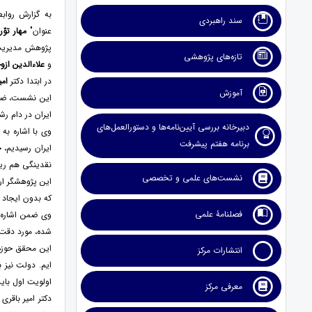
سند راهبردی
عنوان"
مهار توّ
پژوهش مدیریت و
تازه‌های پژوهشی
و
علا
ء
الدین از
در ابتدا دکتر
امی
آموزش
این نشست، ضمن 
ایران در دام رش
دبیرخانه بررسی آیین‌نامه‌ها و دستورالعمل‌های
وی با اشاره به
برنامه هفتم پیشرفت
ایران رسیدیم، 
نقدینگی هم ریشه
نشست‌های علمی و تخصصی
این پژوهشگر ارش
که بدون ایجاد ت
فصلنامۀ علمی
وی ضمن اشاره 
شده، مورد دقت ن
این محقق حوزه 
انتشارات مرکز
ایم. دولت نیز 
اولویت اول بای
معرفی مرکز
دکتر امیر باقر