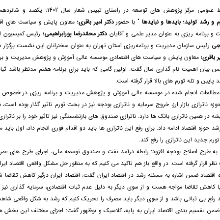
به گزارش روابط عمومی مرکز پژوهش های توسعه د
رم و رشد تولید؛ بایدها و نبایدها
" با حضور
دکتر امیر باقری؛
معاون پایش و سیاست های اق
 برنامه ریزی به عنوان مدیر علمی و آقایان
دکتر محمّدرضا پورابراهیمی؛
رئیس کمیسیون ا
وجی
رئیس سازمان مدیریت و برنامه‌ریزی استان تهران به عنوان سخنرانان این نشست برگزار ش
ر باقری؛
معاون پایش و سیاست های اقتصادی موسسه عالی آموزش و پژوهش مدیریت و برنام
بیان اهمیت نام گذاری سال گفت: اولین گامی که باید برای برنامه هفتم مدنظر باشد ثبات
د پایین و تله تورم های بالا قرار گرفته است.
 مطالعات انجام شده در موسسه عالی آموزش و پژوهش مدیریت و برنامه ریزی در خصوص برنام
حوزه ناترازی بازار ارز، خروج سرمایه و ناترازی بودجه نیز در بحث تورم تاثیر گذار بوده ا
 در همین ناترازی بانک ها دارد. ناترازی صندوق های بازنشستگی نیز تاثیر خود را بر ناترازی
د حوزه اقتصاد ادامه داد: برای رفع این ناترازی ها باید دو اقدام فوری انجام داد، اول باید 
ورم جدید این ناترازی را رفع کند.
به طرح اصلاح بودجه افزود: رابطه درآمد نفت و صندوق توسعه ملی، اجرای طرح های عمر
ظر قرار گرفته است. در واقع باز هم تاکید می کنیم که به منظور حل مشکل واقعی اقتصاد ایرا
اقتصاد ضمن اشاره به مسئله رشد در اقتصاد ایران گفت: اقتصاد ایران درگیر کاهش تقاضا 
با کاهش تقاضا مواجه هست و از سوی دیگر به دلیل عدم ثبات اقتصادی، سرمایه گذاری نیز
د رفع بی ثباتی باشد و از سوی دیگر باید مصرف را تحریک کنیم که رشد به شکل واقعی شاهد
ی ضمن تقسیم بندی اقتصاد ایران به پایه، کلاسیک و نوظهور گفت: اجزای مختلف این بخش ها 