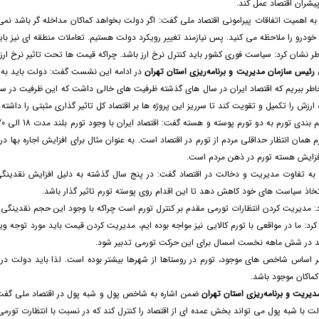
پیشران اقتصاد عمل کند.
ه اهمیت اتفاقات پیرامونی اقتصاد ملی گفت: اگر دولت بخواهد کماکان مداخله گر باشد نم
ودرو را ملاحظه می کنید. پس نیازمند تغییر رویکرد دولت هستیم. تعاملات منطقه ای نیز باید
ر نشان کرد: سیاست فوری کشور باید کنترل نرخ ارز باشد. چراکه قیمت ها تحت تاثیر نرخ ارز آن 
 رئیس سازمان مدیریت و برنامه‌ریزی استان تهران
در ادامه این نشست گفت: دولت باید به سطح
ز خاطر ببریم که اقتصاد ایران در سال های گذشته ظرفیت های خالی داشت که این ظرفیت در سال
ه ارزش را تکمیل و تقویت کند تا سرریز این پروژه ها بر اقتصاد کل تاثیر گذاری مثبتی را داشته 
فزایش هسته تورم در ذهن مردم است.
به تفاوت مدیریت و دخالت در اقتصاد گفت: در پنج سال گذشته به دلیل افزایش نقدینگی 
اتخاذ سیاست های خود کاهش دهد تا این اقدام روی پوسته تورم تاثیر گذار باشد.
د: مدیریت کردن انتظارات تورمی مقدم بر کنترل تورم است چراکه با وجود این حجم نقدینگی 
رد: ما در مواقعی با تورم کالایی نیز مواجه بوده ایم، مدیریت کردن قیمت باید مورد توجه و
ید در شش ماهه نخست امسال برای این حرکت تورمی تدبیر شود.
بر اساس شاخص های موجود، تورم در روستاها از شهرها بیشتر بوده است. لذا باید دولت د
کماکان موجود باشد.
یریت و برنامه‌ریزی استان تهران
ت با شبه پول می تواند بخش عمده ای از اقتصاد را کنترل کند که در نسبت با انتظارت تور