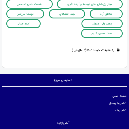
مرکز پژوهش های توسعه و آینده نگری
نشست علمی تخصصی
مناطق آزاد
رشد اقتصادی
توسعه سرزمین
محمد ولی روزبهان
احمد جمالی
محمّد حسین کریم
یک شنبه 07 خرداد 1402 (3 سال قبل )
دسترسی سریع
صفحه اصلی
تماس با پرسنل
تماس با ما
آمار بازدید