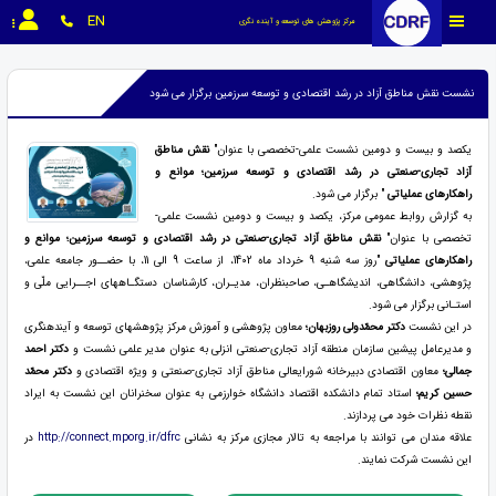
EN
مرکز پژوهش های توسعه و آینده نگری
نشست نقش مناطق آزاد در رشد اقتصادی و توسعه سرزمین برگزار می شود
یکصد و بیست و دومین نشست علمی-تخصصی با عنوان"
نقش مناطق
آزاد تجاری-صنعتی در رشد اقتصادی و توسعه سرزمین؛ موانع و
راهکارهای عملیاتی
" برگزار می شود.
به گزارش روابط عمومی مرکز، یکصد و بیست و دومین نشست علمی-
تخصصی با عنوان"
نقش مناطق آزاد تجاری-صنعتی در رشد اقتصادی و توسعه سرزمین؛ موانع و
راهکارهای عملیاتی
"روز سه­ شنبه 9 خرداد ­ماه 1402، از ساعت 9 الی 11، با حضــور جامعه علمی،
پژوهشی، دانشگاهی، اندیشگاهـی، صاحب­نظران، مدیـران، کارشناسان دستگـاه­های اجــرایی ملّی و
استـانی برگزار می­ شود.
در این نشست
دکتر محمّدولی روزبهان
؛
معاون پژوهشی و آموزش مرکز پژوهش­­های توسعه و آینده­نگری
و مدیرعامل پیشین سازمان منطقه آزاد تجاری-صنعتی انزلی به عنوان مدیر علمی نشست و
دکتر احمد
جمالی؛
معاون اقتصادی دبیرخانه شورایعالی مناطق آزاد تجاری-‌صنعتی و ویژه اقتصادی و
دکتر محمّد
حسین کریم؛
استاد تمام دانشکده اقتصاد دانشگاه خوارزمی به عنوان سخنرانان این نشست به ایراد
نقطه نظرات خود می پردازند.
علاقه مندان می توانند با مراجعه به تالار مجازی مرکز به نشانی
http://connect.mporg.ir/dfrc
در
این نشست شرکت نمایند.