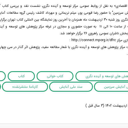
اقتصادی» به نقل از روابط عمومی مرکز توسعه و آینده نگری، نشست نقد و بررسی کتاب " ک
 سرزمین" با حضور رضا قیومی پور، میثم نریمانی و مهرداد کاشف رئیس گروه مطالعات آم
رین روز نمایشگاه بین المللی کتاب تهران برگزار خواهد شد.
این دو نشست از ساعت 10 الی 11 به صورت حضوری و مجازی در غرفه مرکز پژوهش های توسع
ران عمومی راهروی 26 برگزار خواهد شد.
ازی مرکز
http://connect.mporg.ir/dfrc
:
ت مرکز پژوهش های توسعه و آینده نگری با شعار مطالعه مفید، پژوهش اثر گذار در سی چهارم
وهش های توسعه و آینده نگری
کتاب خوانی
کتاب
 آمایش سرزمین
سند ملی آمایش
کارنامۀ منتشرنشده