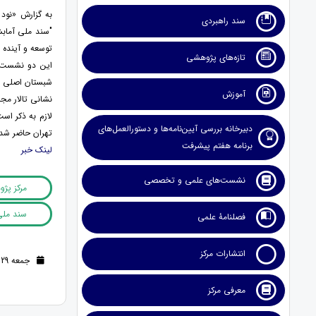
به گزارش «نود 
سند راهبردی
"سند ملی آمابش
توسعه و آینده نگری روز شنبه 30 اردیبهشت ماه همزمان با آخ
تازه‌های پژوهشی
شبستان اصلی بخش ناش
آموزش
نشانی تالار مج
لازم به ذکر اس
دبیرخانه بررسی آیین‌نامه‌ها و دستورالعمل‌های
تهران حاضر شد.
برنامه هفتم پیشرفت
لینک خبر
نشست‌های علمی و تخصصی
مرکز پژ
سند ملی
فصلنامۀ علمی
انتشارات مرکز
جمعه 29 اردیبهشت 1402 (3 سال قبل )
معرفی مرکز