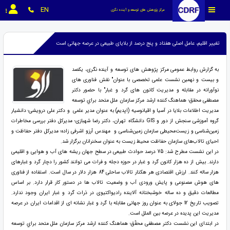
EN
مرکز پژوهش های توسعه و آینده نگری
تغییر اقلیم، عامل اصلی هفتاد و پنج درصد از بلایای طبیعی در عرصه جهانی است
به گزارش روابط عمومی مرکز پژوهش های توسعه و آینده نگری، یکصد
و بیست و نهمین نشست علمی تخصصی با عنوان" نقش فناوری های
نوآورانه در مقابله و مدیریت کانون های گرد و غبار" با حضور دکتر
مصطفی محقق؛ هماهنگ ‌كننده ارشد مركز سازمان ملل متحد براي توسعه
مديريت اطلاعات بلايا در آسيا و اقيانوسيه (اپديم) به عنوان مدیر علمی و دکتر علی درویشی؛ دانشیار
گروه آموزشی سنجش از دور و GIS دانشگاه تهران، دکتر رضا شهبازی؛ مدیرکل دفتر بررسی مخاطرات
زمین‌شناسی و زیست‌محیطی سازمان زمین‌شناسی و مهندس آرزو اشرفی زاده؛ مدیرکل دفتر حفاظت و
احیای تالاب‌های سازمان حفاظت محیط زیست به عنوان سخنرانان برگزار شد.
در این نشست مطرح شد: 75 درصد حوادث طبیعی در سطح جهان ریشه های آب و هوایی و اقلیمی
دارند. بیش از ده هزار کانون گرد و غبار در حوزه دجله و فرات می توانند کشور را دچار گرد و غبارهای
هزار ساله کنند. ارزش اقتصادی هر هکتار تالاب ساحلی 84 هزار دلار در سال است. استفاده از فناوری
های هوش مصنوعی و پایش ورودی آب و وضعیت تالاب ها در دستور کار قرار دارد. بر اساس
مطالعات دقیق و ده ساله خوشبختانه آلاینده رادیواکتیوی در ذرات گرد و غبار ایران وجود ندارد.
تصویب تاریخ 12 جولای به عنوان روز جهانی مقابله با گرد و غبار نشانه ای از اقدامات ایران در عرصه
مدیریت این پدیده در عرصه بین الملل است.
در ابتدای این نشست دکتر مصطفی محقّق؛ هماهنگ ‌كننده ارشد مركز سازمان ملل متحد براي توسعه