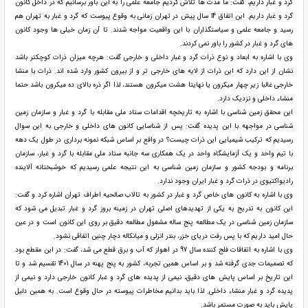
گرد و غبار داریم، گفت: ما مدت ها تلاش کردیم جامعه علمی را به این باور برسانیم که در داخل کانون
گرد و غبار داریم. این اتفاق 14 سال پیش در تهران زمانی به وقوع پیوست که گرد و غبار به تهران هم
رسید و جامعه علمی و سیاستگذاران با این واقعیت مواجه شدند. تا آن زمان خیلی ها وجود کانون
های گرد و غبار در کشور را باور نمی کردند.
وی با اشاره به ابعاد و نوع ذرات گرد و غبار داخلی و خارجی گفت: هرچه میزان ذرات کوچکتر باشد
نشان از این دارد که این ذرات از لایه های خارجی تر و از بیرون کشور وارد شده اند. ذرات با منشا
خارجی غالبا زیر چهار میکرون یا نهایتا هشت میکرون هستند، لذا اگر ذره بالای ده میکرون باشد حتما
منشاء داخلی و نزدیک دارد.
این محقق زمین شناسی با اشاره به تاریخچه اقدامات ستاد ملی مقابله با گرد و غبار و سازمان زمین
شناسی در مواجهه با این پدیده گفت: پس از شناسایی کانون های داخلی و خارجی به این سوال
رسیدیم که ترکیب شیمیایی این ذرات چیست؟ در واقع بر اساس شبکه نمونه برداری در طول یک دهه
با تیم واحد و یک آزمایشگاه واحد در یک همکاری سه جانبه ستاد ملی مقابله با گرد و غبار، سازمان
برنامه و بودجه کشور و سازمان زمین شناسی به این نتیجه علمی رسیدیم که خوشبختانه آلاینده
رادیواکتیوی در ذرات گرد و غبار ایران وجود ندارد.
وی با اشاره به کانون های خاص گرد و غبار در کشور به تالاب صالحیه اطراف تهران اشاره کرد و گفت:
این کانون به تدریج به یکی از تهدیدهای اصلی تهران در زمینه بروز گرد و غبار تبدیل می شود که
سازمان زمین شناسی در یک مطالعه پنج ساله مشغول مطالعه دقیق بر روی این کانون است و در عین
حال امید داریم که با پس رفت دریای خزر، بندر انزلی و میانکاله دچار چنین اتفاقی نشود.
وی با اشاره به اتفاقات فلج کننده سال 97 در اهواز که آب و برق قطع می شد، گفت: در این مقطع بود
که تصمیمات جدی گرفته شد و بر اساس همین تجربه، کشور به پنج پهنه در سال 1401 تقسیم شد و تا
این تاریخ بر اساس پایش های دقیق، نیمی از پدیده های گرد و غبار کانون خارجی دارد و نیمی از
پدیده گرد و غبار منشاء داخلی. لذا باید بدانیم مخاطرات پیوسته در حال وقوع است. به همین دلیل
پایش باید به صورت مستمر باشد.