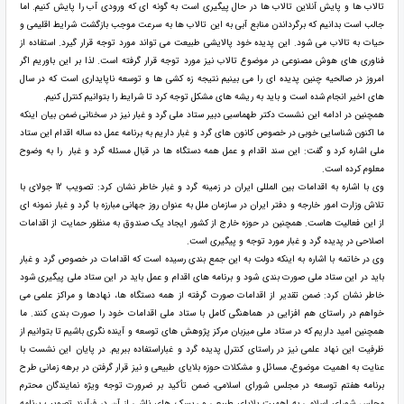
تالاب ها و پایش آنلاین تالاب ها در حال پیگیری است به گونه ای که ورودی آب را پایش کنیم. اما
جالب است بدانیم که برگرداندن منابع آبی به این تالاب ها به سرعت موجب بازگشت شرایط اقلیمی و
حیات به تالاب می شود. این پدیده خود پالایشی طبیعت می تواند مورد توجه قرار گیرد. استفاده از
فناوری های هوش مصنوعی در موضوع تالاب نیز مورد توجه قرار گرفته است. لذا بر این باوریم اگر
امروز در صالحیه چنین پدیده ای را می بینیم نتیجه زه کشی ها و توسعه ناپایداری است که در سال
های اخیر انجام شده است و باید به ریشه های مشکل توجه کرد تا شرایط را بتوانیم کنترل کنیم.
همچنین در ادامه این نشست دکتر طهماسبی دبیر ستاد ملی گرد و غبار نیز در سخنانی ضمن بیان اینکه
ما اکنون شناسایی خوبی در خصوص کانون های گرد و غبار داریم به برنامه عمل ده ساله اقدام این ستاد
ملی اشاره کرد و گفت: این سند اقدام و عمل همه دستگاه ها در قبال مسئله گرد و غبار را به وضوح
معلوم کرده است.
وی با اشاره به اقدامات بین المللی ایران در زمینه گرد و غبار خاطر نشان کرد: تصویب 12 جولای با
تلاش وزارت امور خارجه و دفتر ایران در سازمان ملل به عنوان روز جهانی مبارزه با گرد و غبار نمونه ای
از این فعالیت هاست. همچنین در حوزه خارج از کشور ایجاد یک صندوق به منظور حمایت از اقدامات
اصلاحی در پدیده گرد و غبار مورد توجه و پیگیری است.
وی در خاتمه با اشاره به اینکه دولت به این جمع بندی رسیده است که اقدامات در خصوص گرد و غبار
باید در این ستاد ملی صورت بندی شود و برنامه های اقدام و عمل باید در این ستاد ملی پیگیری شود
خاطر نشان کرد: ضمن تقدیر از اقدامات صورت گرفته از همه دستگاه ها، نهادها و مراکز علمی می
خواهم در راستای هم افزایی در هماهنگی کامل با ستاد ملی اقدامات خود را صورت بندی کنند. ما
همچنین امید داریم که در ستاد ملی میزبان مرکز پژوهش های توسعه و آینده نگری باشیم تا بتوانیم از
ظرفیت این نهاد علمی نیز در راستای کنترل پدیده گرد و غباراستفاده ببریم. در پایان این نشست با
عنایت به اهمیت موضوع، مسائل و مشکلات حوزه بلایای طبیعی و نیز قرار گرفتن در برهه زمانی طرح
برنامه هفتم توسعه در مجلس شورای اسلامی، ضمن تأکید بر ضرورت توجه ویژه نمایندگان محترم
مجلس شورای اسلامی به اهمیت بلایای طبیعی و ریسک های ناشی از آن در فرآیند تصویب برنامه