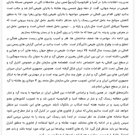
مديريت اطلاعات بلايا در آسيا و اقيانوسيه (اپديم) ضمن بیان ملاحظات کلی در خصوص مسئله بلایای
طبیعی در عرصه جهانی، گفت: از دهه چهل شمسی روند مقابله با بلایای طبیعی آغاز شد و جالب است
بدانید اولین اقدام بین المللی در خصوص مواجهه با بلایای طبیعی زلزله بوئین زهرا بود، لذا به منظور
کاهش سوانح سه عامل اساسی ریسک را باید مدنظر داشته باشیم. عامل اول پدیده بیرونی است که
معمولاً غیرقابل کنترل است مثل باران و زلزله و...، دومین عامل ضعف انسانی است و سومین عامل نیز
در معرض بودن پدیده، به این معنا که ما خانه را بر روی گسل و یا در بستر رودخانه بسازیم.
وی ادامه داد: مهاجرت ها، ضعف ساختمان ها، فقر و آسیب پذیری های زیست محیطی همگی بر
تحقق و شدت وقوع بلایای طبیعی تاثیرگذار است. جالب است بدانید بر اساس گزارش های رسمی بین
المللی در طول بیست سال گذشته 75 درصد حوادث طبیعی در سطح جهان ریشه های آب و هوایی و
اقلیمی داشته است. در این بین ایران نقش رهبری در معرفی گرد و غبار به عنوان یک پدیده سهمگین را
در سطح بین المللی به خود اختصاص داده است. قطعنامه های سازمان ملل در خصوص کنترل گرد و
غبار همگی تحت تاثیر اقدامات مثبت ایران شکل گرفته است. همچنین جمهوری اسلامی ایران میزبان
کنفرانس های بین المللی گرد و غبار در طول چند سال اخیر بوده است و در مهمترین اقدام ها به ابتکار
جمهوری اسلامی ایران و بر اساس تصویب صحن علنی سازمان ملل متحد روز 12 جولای روز مقابله با گرد
و غبار در سطح جهانی اعلام شد.
دکترمحقق افزود: در همین راستا و براساس اقدامات بین المللی ایران در مواجهه با پدیده گرد و غبار،
اولین مطالعه ریسک گرد و غبار در منطقه آسیا و اقیانوسیه تدوین شد و به تصویب کشورهای عضو
اسکاپ رسید و در جلسه هفته آینده اسکاپ در بانکوک تایلند خروجی های این نشست نیز منتقل
خواهد شد، لازم است بدانیم زمانی که سخن از فناوری های نوین در کنترل گرد و غبار مطرح می شود
صرفا سامانه های هشدار مد نظر نیست، در ابتدا باید ریسک این پدیده را به درستی بررسی کنیم،
سپس پایش و در ادامه راه های مختلف جهت مقابله و در انتها استفاده از فناوری به منظور کنترل
پیامدها نیز باید مدنظر قرار گیرد. لذا راه های کاهنده پیامدها نیز می تواند مورد توجه باشد و باید هم
احتمال وقوع را به درستی بدانیم و هم اندازه پیامدها را به دقت بررسی کنیم.