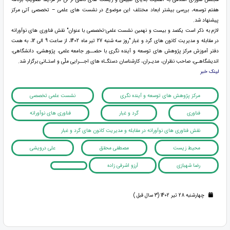
هفتم توسعه، بررسی بیشتر ابعاد مختلف این موضوع در نشست های علمی – تخصصی آتی مرکز
پیشنهاد شد.
لازم به ذکر است یکصد و بیست و نهمین نشست علمی-تخصصی با عنوان" نقش فناوری های نوآورانه
در مقابله و مدیریت کانون های گرد و غبار "روز سه شنبه 27 تیر ماه 1402، از ساعت 9 الی 12، به همت
دفتر آموزش مرکز پژوهش های توسعه و آینده نگری با حضــور جامعه علمی، پژوهشی، دانشگاهی،
اندیشگاهـی، صاحب نظران، مدیـران، کارشناسان دستگـاه های اجــرایی ملّی و استـانی برگزار شد.
لینک خبر
مرکز پژوهش های توسعه و آینده نگری
نشست علمی تخصصی
فناوری
گرد و غبار
فناوری های نوآورانه
نقش فناوری های نوآورانه در مقابله و مدیریت کانون های گرد و غبار
محیط زیست
مصطفی محقق
علی درویشی
رضا شهبازی
آرزو اشرفی زاده
چهارشنبه 28 تیر 1402 (3 سال قبل )