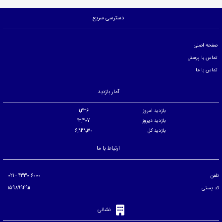
دسترسی سریع
صفحه اصلی
تماس با پرسنل
تماس با ما
آمار بازدید
بازدید امروز
1,236
بازدید دیروز
13,407
بازدید کل
6,949,170
ارتباط با ما
تلفن
6000 4330 - 021
کد پستی
1598994911
نشانی