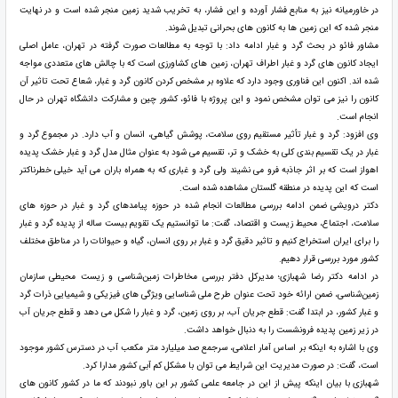
در خاورمیانه نیز به منابع فشار آورده و این فشار، به تخریب شدید زمین منجر شده است و در نهایت
منجر شده که این زمین ها به کانون های بحرانی تبدیل شوند.
مشاور فائو در بحث گرد و غبار ادامه داد: با توجه به مطالعات صورت گرفته در تهران، عامل اصلی
ایجاد کانون های گرد و غبار اطراف تهران، زمین های کشاورزی است که با چالش های متعددی مواجه
شده اند. اکنون این فناوری وجود دارد که علاوه بر مشخص کردن کانون گرد و غبار، شعاع تحت تاثیر آن
کانون را نیز می توان مشخص نمود و این پروژه با فائو، کشور چین و مشارکت دانشگاه تهران در حال
انجام است.
وی افزود: گرد و غبار تأثیر مستقیم روی سلامت، پوشش گیاهی، انسان و آب دارد. در مجموع گرد و
غبار در یک تقسیم بندی کلی به خشک و تر، تقسیم می شود به عنوان مثال مدل گرد و غبار خشک پدیده
اهواز است که بر اثر جاذبه فرو می نشیند ولی گرد و غباری که به همراه باران می آید خیلی خطرناکتر
است که این پدیده در منطقه گلستان مشاهده شده است.
دکتر درویشی ضمن ادامه بررسی مطالعات انجام شده در حوزه پیامدهای گرد و غبار در حوزه های
سلامت، اجتماع، محیط زیست و اقتصاد، گفت: ما توانستیم یک تقویم بیست ساله از پدیده گرد و غبار
را برای ایران استخراج کنیم و تاثیر دقیق گرد و غبار بر روی انسان، گیاه و حیوانات را در مناطق مختلف
کشور مورد بررسی قرار دهیم.
در ادامه دکتر رضا شهبازی؛ مدیرکل دفتر بررسی مخاطرات زمین‌شناسی و زیست ‌محیطی سازمان
زمین‌شناسی، ضمن ارائه خود تحت عنوان طرح ملی شناسایی ویژگی های فیزیکی و شیمیایی ذرات گرد
و غبار کشور، در ابتدا گفت: قطع جریان آب، بر روی زمین، گرد و غبار را شکل می دهد و قطع جریان آب
در زیر زمین پدیده فرونشست را به دنبال خواهد داشت.
وی با اشاره به اینکه بر اساس آمار اعلامی، سرجمع صد میلیارد متر مکعب آب در دسترس کشور موجود
است، گفت: در صورت مدیریت این شرایط می توان با مشکل کم آبی کشور مدارا کرد.
شهبازی با بیان اینکه پیش از این در جامعه علمی کشور بر این باور نبودند که ما در کشور کانون های