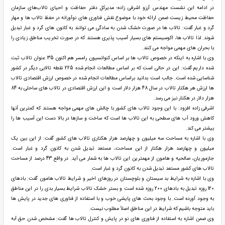
در ادامه این نشست مهندس آرزو اشرفی زاده؛ مدیرکل دفتر حفاظت و احیای تالاب‌های سازمان
حفاظت محیط زیست ضمن ارائه خود با موضوع نقش فناوری های نوآورانه در حفظ تالاب ها و مهار
گرد و غبار گفت: تالاب ها در صورت خشک شدن به سادگی می توانند به کانون های گرد و غبار تبدیل
شوند. لذا تالاب ها، اکوسیستم های بسیار آسیب پذیری هستند که در صورت تخریب مناطق زیادی را
با بحران های مهمی مواجه می کنند.
وی با اشاره به اینکه در خصوص تالاب ها بر اساس کنوانسیون رامسر هم اکنون 35 عنوان تالاب ثبت
شده داریم گفت: این در حالی است که بر اساس مطالعات انجام شده 225 نقطه تالابی دیگر در کشور
شناسایی شده است. جالب است بدانید براساس مطالعات انجام شده در خصوص ارزش اقتصادی تالاب
ها ارزش هر هکتار تالاب در سال 48 هزار دلار است و این ارزش اقتصادی در تالاب های ساحلی به 84
هزار دلار در هکتار نیز می رسد.
اشرفی زاده افزود: با این وجود تالاب های کشور با چالش های مهمی مواجه هستند که کمترین آنها
کاهش ورود آب های سطحی به این تالاب ها است که ساخت و سازها در بالا دست این آسیب ها را
بیشتر می کند.
وی با اشاره به مساحت سه میلیون و چهارصد هزار هکتاری تالاب های کشور گفت: از این بین یک
میلیون و چهارصد هزار هکتار از این مساحت، مستعد تبدیل شدن به کانون گرد و غبار است.
جازموریان، صالحیه و هامون از مهمترین این تالاب ها به شمار می آید. در واقع 43 درصد از مساحت
تالاب های کشور مستعد تبدیل شدن به کانون گرد و غبار است.
وی با اشاره به شرایط بد سیستان و بلوچستان در روزهای اخیر و شرایط تالاب هامون گفت: بادهای
120 روزه تبدیل به بادهای 200 روزه شده است و بستر خشک تالاب شرایط بسیار بدی را در این مناطق
به وجود آورده است. با وجود بحث های پایشی خوب و با استفاده از فناوری های جدید در پایش ها
باید متوجه باشیم که شرایط در این مناطق اصلاً مطلوب نیست.
وی ضمن اشاره به استفاده از فناوری های نو در پایش و کنترل تالاب ها گفت: مشخص شدن حق آبه