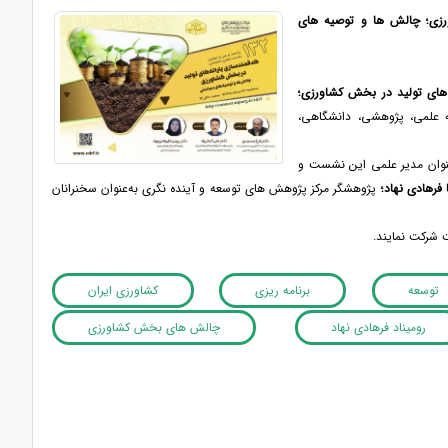
زی؛ چالش ­ها و توصیه ­های
­های تولید در بخش کشاورزی؛
ساعت 10 الی 21، با حضــور جامعه علمی، پژوهشی، دانشگاهی،
عنوان مدیر علمی این نشست و
 فرهادی­ نهاد؛
پژوهشگر مرکز پژوهش ­های توسعه و آینده ­نگری به‌عنوان سخنرانان
شرکت نمایند.
توسعه
برنامه ریزی
کشاورزی ایران
رومیناد فرهادی نهاد
چالش های بخش کشاورزی