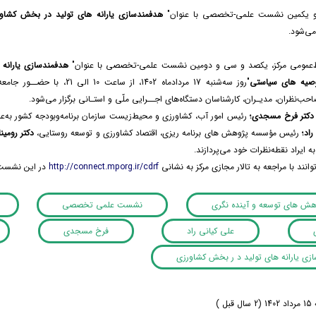
 یکمین نشست علمی-تخصصی با عنوان"
هدفمندسازی یارانه ­های تولید در بخش کشاور
 می‌شود.
ط‌عمومی مرکز، یکصد و سی و دومین نشست علمی-تخصصی با عنوان"
هدفمندسازی یارانه 
صیه ­های سیاستی
"روز سه‌شنبه 17 مردادماه 1402، از 
ب‌نظران، مدیـران، کارشناسان دستگاه‌های اجــرایی ملّی و استـانی برگزار می‌شود.
دکتر فرخ مسجدی؛
رئیس امور آب، کشاورزی و محیط‌زیست سازمان برنامه‌وبودجه کشور به‌
راد؛
رئیس مؤسسه پژوهش ­های برنامه­ ریزی، اقتصاد کشاورزی و توسعه روستایی،
دکتر رومینا
ایراد نقطه‌نظرات خود می‌پردازند.
توانند با مراجعه به تالار مجازی مرکز به نشانی
http://connect.mporg.ir/cdrf
در این نشست 
وهش های توسعه و آینده نگری
نشست علمی تخصصی
علی کیانی راد
فرخ مسجدی
زی یارانه های تولید د ر بخش کشاورزی
ل )