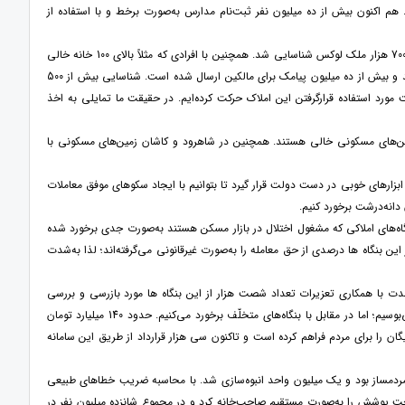
 هم اکنون بیش از ده میلیون نفر ثبت‌نام مدارس به‌صورت برخط و با استفاده از
وی با بیان دستاوردهای این سامانه در همین مدت کوتاه ادامه داد: بر اساس داده‌های این سامانه، بیش از 700 هزار ملک لوکس شناسایی شد. همچنین با افرادی که مثلاً بالای 100 خانه خالی
داشته‌اند، مکاتبه و اخطار ارسال شد. همچنین برای بیش از شصت هزار ملک برگه تشخیص مالیاتی صادر شد و بیش از ده میلیون پیامک برای مالکین ارسال شده است. شناسایی بیش از 500
مورد استفاده قرارگرفتن این املاک حرکت کرده‌ایم. در حقیقت ما تمایلی به اخذ
تکار زمین‌های مسکونی، خاطرنشان کرد: مثلاً در شهر اردبیل 15 الی 20 درصد از زمین‌های مسکونی خالی هستند. همچنین در شاهرود و کاشان زمین‌های مسکونی با
ن ابزارهای خوبی در دست دولت قرار گیرد تا بتوانیم با ایجاد سکوهای موفق معاملات
 دانه‌درشت برخورد کنیم.
ه‌های املاکی که مشغول اختلال در بازار مسکن هستند به‌صورت جدی برخورد شده
 این بنگاه ها درصدی از حق معامله را به‌صورت غیرقانونی می‌گرفته‌اند؛ لذا به‌شدت
ت: ما در کشور 164 هزار بنگاه فعال داریم و در این مدت با همکاری تعزیرات تعداد شصت هزار از این بنگاه ها مورد بازرسی و بررسی
مفصل قرارگرفته ­اند و تا کنون چهارهزار بنگاه پلمب شده‌اند. درعین‌حال ما دست مشاورین املاک امین را می‌بوسیم؛ اما در مقابل با بنگاه‌های متخلّف برخورد می‌کنیم. حدود 140 میلیارد تومان
ن را برای مردم فراهم کرده است و تاکنون سی هزار قرارداد از طریق این سامانه
هر 4 میلیون واحد بود که سه میلیون واحد مردم­ساز بود و یک میلیون واحد انبوه‌سازی شد. با محاسبه ضریب خطاهای طبیعی
ت پوشش را به‌صورت مستقیم صاحب‌خانه کرد و در مجموع شانزده میلیون نفر در