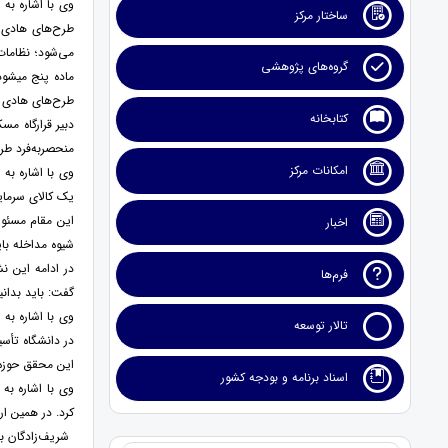
وی با اشاره به
ساختار مرکز
طرح‌های هادی 
می‌شود؛ نظامات
گروه‌های پژوهشی
ماده پنج می­شو
طرح‌های هادی ن
کتابخانه
دبیر قرارگاه م
منحصربه‌فرد طر
امکانات مرکز
وی با اشاره به
یک کالای سرمای
این مقام مسئول
اخبار
شیوه مداخله بای
در ادامه این
فرم‌ها
گفت: باید بدانی
وی با اشاره به 
تالار توسعه
در دانشگاه تأس
این محقق حوزه 
اسناد برنامه و بودجه کشور
وی با اشاره به
کرد. در همین ارتباط، بر اساس اصول 28، 29، 30 