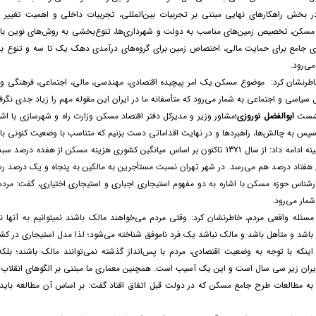
ر بخش راهکارهای نهایی مبتنی بر تجربیات بین‌المللی، تجربیات داخلی و اهمیت تغیی
کن، تخصیص زمین‌های مناسب به دولت و شهرداری‌ها، تنوع‌بخشی به روش‌های نوین بانکی، 
ریزی جامع برای حمایت مالی، اختصاص زمین برای گروه‌های درآمدی دهک یک تا سه و تنوع 
ی‌رود.
طرنشان کرد: موضوع مسکن یک امر پیچیده اقتصادی، مهندسی، مالی، اجتماعی، فرهنگی و..
سیاسی و اجتماعی به شمار می‌رود که متأسفانه ما در ایران این مقوله مهم را زیاد جدی نگرفته‌
نشست
ابوالفضل نوروزی؛
مشاور وزیر و مدیرکل دفتر اقتصاد مسکن وزارت راه و شهرسازی با
سپس به چالش‌ها، راهبردها و در نهایت اقداماتی دست بزنیم که متناسب با وضعیت کنونی با
وی در همین زمینه ادامه داد: از سال 1371 تاکنون بر اساس میانگین کشوری هزینه م
لای هفتاد درصد هم می‌رسد. در شهر تهران نسبت مستأجرین به مالکین به پنجاه و یک درصد ر
شناس حوزه مسکن با اشاره به دو مفهوم استیجاری اجباری و استیجاری اختیاری، گفت: مردم
مار می‌رود.
 مسئله واقعی مردم، خاطرنشان کرد: وقتی مردم می‌خواهند مالک باشند نمی­توانیم به آنها ن
 باشد و متأهل باشد و مالک نباشد یک فرد ناموفق شناخته می‌شود؛ لذا مدل استیجاری در کش
نکه با توجه به وضعیت اقتصادی، مردم با پس‌انداز گذشته نمی‌توانند مالک باشند؛ بلکه ب
ایران زیر سی‌ سال است و این یک آسیب است. همچنین معماری ما مبتنی بر الگوهای انقلاب 