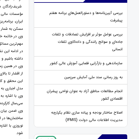
شریف‌زادگان د
بررسی آیین‌نامه‌ها و دستورالعمل‌های برنامه هفتم
مؤسسات مالی مس
پیشرفت
ایران، برنامه‌
مسکن به شمار م
بررسی عوامل موثر بر افزایش تصادفات و تلفات
وی در خاتمه خا
جاده‌ای و سوانح رانندگی و داده‌کاوی تلفات
مهم‌ترین مسائل 
انسانی
در ادامه این 
داشته باشیم و 
سازماندهی و بازآرایی فضایی آموزش عالی کشور
از اقشار تا با
به روز رسانی سند ملی آمایش سرزمین
این محقق و کار
مدل اجباری به ش
انجام مطالعات مناطق آزاد به عنوان نواحی پیشران
وی با اشاره به
اقتصادی کشور
سی‌سال کارکرده
وی ضمن بیان ای
اصلاح ساختار بودجه و پیاده سازی نظام یکپارچه
ساختمان‌ها در 
مدیریت اطلاعات مالی دولت (IFMIS)
شود.