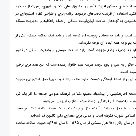
ر سیاست‌های مسکن افزود: تأسیس صندوق های: ذخیره شهری، پس‌انداز مسکن،
استفاده از ظرفیت بافت‌های فرسوده، برنامه‌ریزی و طراحی نظام استیجاری در
بخشیدن به گونه‌های ساخت ارزان‌قیمت مسکن از جمله راهکارهای مدیریت مسئله
. است و باید به مسائل پیچیده آن توجه شود و باید نیک بدانیم مسکن یکی از
ایم و به همه ابعاد آن توجه نکرده‌ایم.
 اشاره به توصیف وضع موجود، گفت: باید شناخت درستی از وضعیت مسکن در کشور
شد.
سکن از هفده درصد سبد خانوار به سی و پنج درصد هزینه سبد خانوار رسیده‌است که این عدد برای برخی
سیده است.
 ایران از لحاظ فرهنگی دوست دارند مالک باشند و تقریباً مدل استیجاری موجود
سخه اجاره‌نشینی را پیشنهاد دهیم؛ مثلاً در فرهنگ عمومی جامعه ما اگر یک فرد
ور ما به‌صورت امر فرهنگی توسط مردم مطلوب ارزیابی نمی‌شود.
اید با مدل پس‌انداز آینده مثل وام بتوانند مالک شوند، ادامه داد: عمر مفید
اسلامی صورت نگرفته است و مدلی برای معماری ملی تاکنون نداشته‌ایم.
نوروزی با اشاره به مطالعات طرح جامع مسکن که در دولت قبل اتفاق افتاد گفت: بر اساس آن مطالعه باید در سال بالای 900 هزار مسکن از سال 1395 تا سال 1405به صورت سالانه ساخته