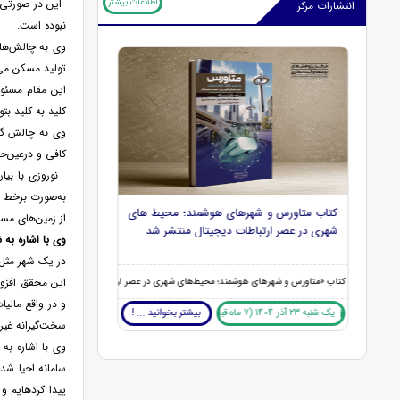
اطلاعات بیشتر
انتشارات مرکز
نبوده است.
وی به چالش‌های
تولید مسکن می
این مقام مسئول
کلید به کلید ب
وی به چالش گر
کافی و درعین‌ح
نوروزی با بیان
به‌صورت برخط د
هرها
کتاب متاورس و شهرهای هوشمند؛ محیط های
کتاب الزامات سیاست
از زمین‌های مس
شهری در عصر ارتباطات دیجیتال منتشر شد
مصنوعی منتشر شد
وی با اشاره به
در یک شهر مثل
 و آینده ‏نگری، کتاب «نظم بدون طراحی، چگونه بازارها شهرها را 
این محقق افزود:
کتاب «متاورس و شهرهای هوشمند؛ محیط‌های شهری در عصر ارتباطات دیجیتال»، ترجمۀ فرزانه سا
کتاب «الزامات سیاست‏گذار
و در واقع مالیا
یک شنبه 23 آذر 1404 (7 ماه قبل )
بیشتر بخوانید ... !
شنبه 01 آذر 1404 (8 ماه قبل )
... !
سخت‌گیرانه غیرا
وی با اشاره به
next
prev
پیدا کرده­ایم 