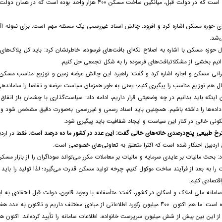
این در صورتی است که در دولت قبل، میانگین ساخت مسکن 400
 حوزه مسکن اشاره کرد و افزود: چالش اسناد غیررسمی یک مسئله مهم است. برای نمونه اگر 
‌شد.
 حوزه مسکن با اشاره به اصلاح لکه‌ای بافت‌های فرسوده، خاطرنشان کرد: باید کل پلاک‌های 
توانیم بخشی از مشکلاتبافت‌های فرسوده را به شکل تجمعی حل کنیم.
انی مسکن و اجاره اشاره کرد و گفت: راهبرد این چالش عرضه زمین و توزیع مناسب مسکن 
ال هم توزیع مناسب را پیگیری کنیم؛ یعنی به طور همزمان سیاست عرضه و تقاضا را ساماندهی
 اینکه باید بدانیم در چه وضعیتی قرار داریم، ادامه داد: سیاست‌گذاری با چشمان باز اتفاق
اده‌ها را داشته باشیم. همچنین باید اسناد رسمی و غیررسمی به‌صورت دقیق مشخص شود و با اب
‏گذاری در مواجهه با هوش
کونی خالی در کنار این سیاست و ایجاد شفافیت باید پیگیری شود.
 نرخ طبیعی پنج‌درصدی خانه‌های خالی گفت: این عدد در کشور ما ده درصد است.
 اردبیل احتکار شده است که اکثرا متعلق به تعاونی‌های خصوصی است.
شکل می‏ دهند» اثر آلن برتو، اقتصاددان و برنامه‌ریز شهری و از 
 بحث مالیات بر عایدی سرمایه و مالیات بر معاملات مکرر می‌تواند سوداگران را از بازار مسکن 
سان‏پور و همکاران توسط انتشارات مرکز پژوهش‏های توسعه و آینده‏نگری منتشر شد.
ی در مواجهه با هوش مصنوعی»، به نویسندگی علیرضا شاهپری، توسط انتشارات مرکز پژوهش‏های توسعه و آینده
ت را به بعد از فرآیند ساخت موکول کنیم، چرخه تولید مسکن قدرت می‌گیرد؛ لذا تولید را باید 
بیشتر بخوانید ... !
قتصادی کنیم.
 سامانه ملی املاک و اسکان در کشور، گفت: متأسفانه با وجود قانون، دولت قبل اعتقادی به 
سامانه احیا شده است. ما هم اکنون 400 میلیون رکورد اطلاعاتی از مبادی مختلف دا
و از این‌ بین بیش از شش میلیون سرپرست خانواده، اطلاعات سامانه را تأیید کرده‌اند. اکنو