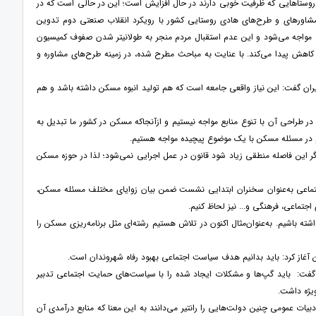
در روستاهایی که ظرفیت خوبی دارند در حال افزایش است؛ این در حالی است که در
اوره­ای و طرح‌های هادی روستایی کشور با رویکرد انقلاب صنعتی دوم تدوین
ال مواجه می‌شود و این عدم استقبال مردم منجر به طولانی­تر شدن صفوف کمیسیون
ج کاهش پیدا می‌کند. با عنایت به مباحث مطرح شده، در زمینه طرح‌های مشاوره و
 ایران گفت: این نیاز واقعی جامعه است که هم تولید انبوه مسکن داشته باشد و هم
طراحی آن با تنوع منابع مواجه نیستیم و ازآنجاکه مسکن در کشور ما تبدیل به
یم در مسئله مسکن با یک موضوع پیچیده مواجه هستیم.
گر این فاصله منطقی زیاد شود قانون در عمل اجرایی نمی‌شود؛ لذا در حوزه مسکن
جتماعی به‌عنوان سخنران ابتدایی نشست ضمن بیان زوایای مختلف مسئله مسکن،
اجتماعی، فرهنگی و... نیز لحاظ کنیم.
ته باشیم. به‌عنوان‌مثال اکنون در تلاش هستیم رشته‌ای مثل برنامه‌ریزی مسکن را
 آغاز کرد: باید بدانیم هدف سیاست اجتماعی بهبود رفاه شهروندان است.
گفت: باید گپ‌ها و مشکلات ایجاد شده را با سیاست‌های حمایت اجتماعی تدبیر
صل می‌شود گفت: در ادبیات عمومی چنین دولت‌هایی را رانتیر می‌دانند به این معنا که منابع درآمدی آن