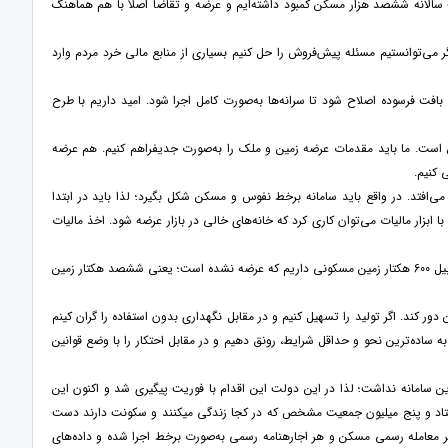
 هزار واحد بوده است که در همان دولت سالانه ششصد هزار مسکن کمبود داشته‌ایم و عرضه و تقاضا اصلاً با هم هماهنگ
می‌توانستیم مسئله پیش‌فروش را حل کنیم بسیاری از منابع مالی خرد مردم وارد
بافت فرسوده اصلاح شود تا سرانه‌ها به‌صورت کامل اجرا شود. امید داریم با طرح
است. ما باید مقدمات عرضه زمین و ملک را به‌صورت جدیفراهم کنیم. هم عرضه
 کنیم.
 می‌افتد. در واقع باید سامانه برخط نفوس و مسکن شکل بگیرد؛ لذا باید در ابتدا
زار مالیات می‌توان کاری کرد که خانه‌های خالی در بازار عرضه شود. اخذ مالیات
فقط در اردبیل 600 هکتار زمین مسکونی داریم که عرضه نشده است؛ یعنی ششصد هکتار زمین
کارشناسان باسابقه بانک جهانی، و با ترجمه دکتر ابوالحسن مدرس ‏
دور کند. اگر تولید را تسهیل کنیم و در مقابل نگهداری بدون استفاده را گران کینم
‏نگری منتشر شد.
به ساده‌ترین نحو و حداقل شرایط، رونق دهیم و در مقابل احتکار را با وضع قوانین
این سامانه نداشت؛ لذا در این دولت این اقدام با فوریت پیگیری شد و اکنون این
ریم و تاکنون به عدد هفتاد و پنج میلیون جمعیت مشخص که در کجا زندگی می­کنند و سکونت دارند دست
ن هر معامله رسمی مسکن و هر اجاره­نامه رسمی به‌صورت برخط اجرا شده و داده‌های