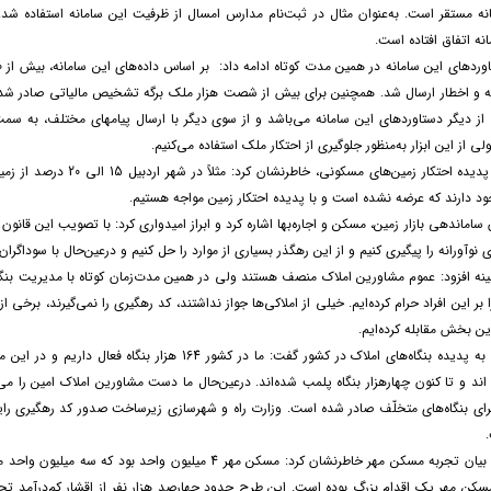
نه مستقر است. به‌عنوان‌ مثال در ثبت‌نام مدارس امسال از ظرفیت این سامانه استفاده شد.
نه اتفاق افتاده است.
 از دیگر دستاوردهای این سامانه می‌باشد و از سوی دیگر با ارسال پیامهای مختلف، به سمت 
لی از این ابزار به‌منظور جلوگیری از احتکار ملک استفاده می‌کنیم.
وی با اشاره به پدیده اح
جود دارند که عرضه نشده است و با پدیده احتکار زمین مواجه هستیم.
 ساماندهی بازار زمین، مسکن و اجاره‌بها اشاره کرد و ابراز امیدواری کرد: با تصویب این قانو
نوآورانه را پیگیری کنیم و از این رهگذر بسیاری از موارد را حل کنیم و درعین‌حال با سوداگران
نه افزود: عموم مشاورین املاک منصف هستند ولی در همین مدت‌زمان کوتاه با مدیریت بنگا
ر این افراد حرام کرده‌ایم. خیلی از املاکی‌ها جواز نداشتند، کد رهگیری را نمی‌گیرند، برخی از
ین بخش مقابله کرده‌ایم.
نوروزی با اشاره به پدیده بنگاه‌های املاک در کشور گف
رای بنگاه‌های متخلّف صادر شده است. وزارت راه و شهرسازی زیرساخت صدور کد رهگیری رایگا
وی در خاتمه با بیان تجربه مسکن مهر خاطرنشان کرد: مسکن م
کن مهر یک اقدام بزرگ بوده است. این طرح حدود چهارصد هزار نفر از اقشار کم‌درآمد تح