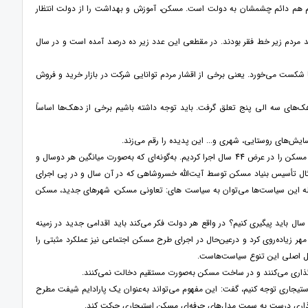
 هم دائم چشمشان به دولت است. مسکن، آموزش و بهداشت را از دولت انتظار
 مفهوم فضاهای ناکارآمد شهری و آمارهای فقر در ایران گفت: در سال 1357 چهل درصد مردم زیر خط فقر بودند. در مقطعی این عدد زیر ده درصد آمده است و در سال
ضا شکست می‌خورد. یعنی برخی از اقشار مردم توانایی شرکت در بازار خرید و فروش
ک‌های سه الی پنج تعلق گرفت. باید توجه داشته باشیم برخی از دهک‌ها اساساً
رسایش‌های روستایی، شهری و... این پدیده را رقم می‌زند.
این محقق دانشگاه ضمن انتقاد از تعدد سیاست‌ها در حوزه ساخت مسکن ادامه داد: ما در کشور 17 سیاست مسکن را در عرض 44 سال اجرا کردیم. به‌گونه‌ای که به‌صورت میانگین هر دوسال و
 مثال تأسیس بنیاد مسکن توسط آیت‌الله خسروشاهی که در آن سال و در پی اجرای
جمله این سیاست‌ها می‌توان به سیاست های: تعاونی مسکن، شهرهای جدید، مسکن
ی با اشاره به سیاست‌های دولت‌ها در بخش مسکن در دوره‌های مختلف افزود: چرا ما 17 سیاست را در 44 سال باید پیگیری کنیم؟ در واقع هر دولت‌ فکر می‌کند باید اقدامی جدید در زمینه
مهر زیاده‌روی کرد و درعین‌حال در اجرای طرح مسکن اجتماعی نیز عملکرد مثبتی را
شکل اصلی این تنوع سیاست‌هاست.
ت‌گذاری می‌کنند و در ساخت مسکن به‌صورت مستقیم دخالت نمی‌کنند.
 استیجاری توجه کنیم، گفت: این مفهوم می‌تواند به‌عنوان یک پارادایم شیفت مطرح
­گذاری درست به سمت مدل‌های حرفه‌ای مسکن استیجاری حرکت کند.