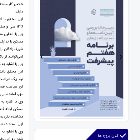
حاصل کار مستق
دارند.
1399 سی و هفت درصد زیر خط فقر بوده‌اند که این آمارها به‌صورت رسمی منتشر شده است.
وی با تحلیل مف
مسکن را ندارند 
شریف‌زادگان با
›
‹
نمی‌توانند از با
وی با اشاره به 
نیم یک سیاست ا
آن سیاست قیمت 
مهر، آماده‌ساز
مسکن ارائه کند،
مشاهده نکردیم؛
این استاد دانش
وی با اشاره به
کلان پروژه ها
شود؛ به این دل