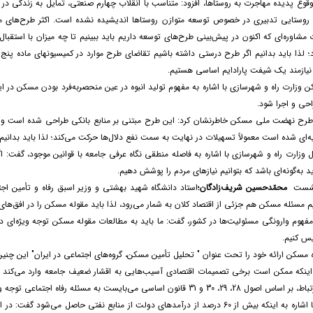
 وقوع پدیده مهاجرت به روستاها، افزود: متناسب با انقلاب چهارم صنعتی، تمایل به زندگی 
روستایی تدبیری در خصوص توسعه متوازن روستاها اندیشیده نشده است. اکثر طرح‌های مش
 مشاوره‌ای که اکنون در پیش‌بینی طرح‌های توسعه داریم باید ببینیم تا چه میزان با استقب
د؛ لذا باید بدانیم اگر طرح درستی داشته باشیم تقاضای طرح موارد در کمیسیون­های ماده پن
یازمند یک شیفت پارادایم اساسی هستیم.
سکن وزارت راه و شهرسازی با اشاره به مفهوم تولید انبوه در عین منحصربه‌فرد بودن مسکن در
احی و اجرا شود.
 طرح نهضت ملی مسکن خاطرنشان کرد: این طرح مبتنی بر منابع بانکی طراحی شده است و در 
ه‌ای شده است معمولاً تسهیلات در نهایت به سمت نفع دلال‌ها حرکت می‌کند؛ لذا باید بدان
 وزارت راه و شهرسازی با اشاره به فاصله منطقی نگاه عرفی جامعه با قوانین موجود، گفت: ا
د به‌گونه‌ای باشد که بتوانیم نیازهای مردم را پوشش دهیم.
 نشست
محمّدحسین شریف‌زادگان؛
استاد دانشگاه شهید بهشتی و وزیر اسبق رفاه و تأمین ا
م مسئله مسکن هم جزئی از اقتصاد کلان به شمار می‌رود، لذا باید مقوله مسکن را در افق‌های 
مفهوم وارونگی مسئولیت‌ها در کشور، گفت: ما باید به مطالعات مقوله مسکن توجه ویژه‌ای داش
یس کنیم.
مسکن ارائه خود را تحت عنوان " تحلیل تأمین مسکن، گروه‌های اجتماعی در ایران" این چنین
 اینکه ممکن است برخی تصمیمات اقتصادی آسیب‌هایی به اقشار ضعیف جامعه وارد می‌کند 
و 31 قانون اساسی می‌بایست به مسئله رفاه اجتماعی توجه ویژه داشت.
شریف‌زادگان با اشاره به اینکه بیش از 60 درصد از درآمدهای دولت از منابع نفتی حا