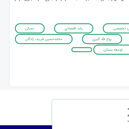
ی تخصصی
رشد اقتصادی
مسکن
روح الله اکبری
محمّدحسین شریف ­زادگان
توسعه مسکن
به
و
ت