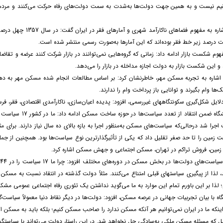
یم نیست و به همین جهت دولت‌ها به‌شدت به سمت دولت‌های رفاه حرکت می‌کنند و مردم
این محقق با اشاره به
هوم شکست بازار ادامه داد: زمانی که گروه‌هایی نمی‌توانند در بازار شرکت کنند عرضه و تقا
و این شکست بازار به دولت اجازه مداخله در بازار را می‌دهد.
 اشاره به تجربه مسکن مهر، خاطرنشان کرد: بر اساس مطالعات انجام شده مسکن مهر به ده
نک‌ها وام بگیرند و توانایی باز پرداخت وام را ندارند.
دلایل شکل‌گیری سکونت­گاه­های غیررسمی، افزود: پدیده اعیان‌سازی، ناکارآمدی اقتصادی، فقر، ف
جرا شد درحالی‌که سیاست‌های مسکن به‌منظور اجرا به بازه بالای ده سال نیاز دارند. برای
زمین را تا حد صفر تقلیل داد که یکی از تأثیرگذارترین نوع سیاست‌ها بود. همچنین از 
ی زمین، فروش تراکم در تهران، مسکن اجتماعی و جهش مسکن اشاره کرد.
و
 لذا از پیگیری سیاست­های قبلی امتناع می‌کنند. مثلاً دولت گذشته در انتقاد نسبت به مسکن 
 لذا بر این باورم تمام این موارد به ما می‌گوید نداشتن یک تئوری رفاه اجتماعی عمومی م
گاه با بیان تجربیات جهانی در عرصه مسکن، افزود: دولت‌ها در دیگر نقاط دنیا معمولاً سیاس
 اینکه ما در ایران نمی‌توانیم هر آنکه مسکن ندارد را صاحب مسکن کنیم؛ بلکه باید به مسکن
یل که مسئله مسکن ملکی به‌سادگی حل نخواهد شد. در این راستا، دولت می‌تواند با سیاست