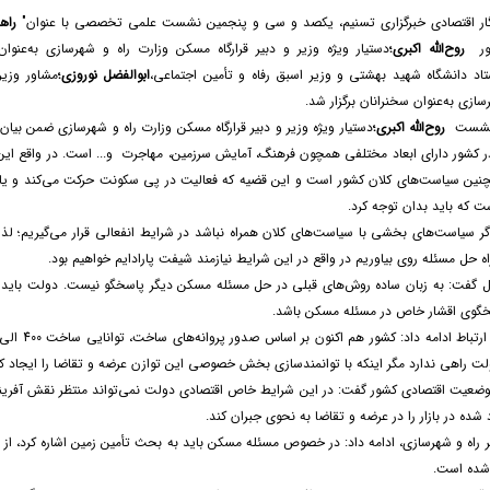
گار اقتصادی خبرگزاری تسنیم، یکصد و سی و پنجمین نشست علمی تخصصی با عنوان"
راه
ور
روح‌الله اکبری؛
دستیار ویژه وزیر و دبیر قرارگاه مسکن وزارت راه و شهرسازی به‌عنو
تاد دانشگاه شهید بهشتی و وزیر اسبق رفاه و تأمین اجتماعی،
ابوالفضل نوروزی؛
مشاور وزیر
سازی به‌عنوان سخنرانان برگزار شد.
ن نشست
روح‌الله اکبری؛
دستیار ویژه وزیر و دبیر قرارگاه مسکن وزارت راه و شهرسازی ضمن ب
 کشور دارای ابعاد مختلفی همچون فرهنگ، آمایش سرزمین، مهاجرت و... است. در واقع ا
ین سیاست‌های کلان کشور است و این قضیه که فعالیت در پی سکونت حرکت می‌کند و یا
 که باید بدان توجه کرد.
اگر سیاست‌های بخشی با سیاست‌های کلان همراه نباشد در شرایط انفعالی قرار می‌گیریم؛ لذا
 حل مسئله روی بیاوریم در واقع در این شرایط نیازمند شیفت پارادایم خواهیم بود.
 گفت: به زبان ساده روش‌های قبلی در حل مسئله مسکن دیگر پاسخگو نیست. دولت باید از 
خگوی اقشار خاص در مسئله مسکن باشد.
لت راهی ندارد مگر اینکه با توانمندسازی بخش خصوصی این توازن عرضه و تقاضا را ایجاد کن
 وضعیت اقتصادی کشور گفت: در این شرایط خاص اقتصادی دولت نمی‌تواند منتظر نقش آفرینی 
ده در بازار را در عرضه و تقاضا به نحوی جبران کند.
یر راه و شهرسازی، ادامه داد: در خصوص مسئله مسکن باید به بحث تأمین زمین اشاره کرد، از
شده است.