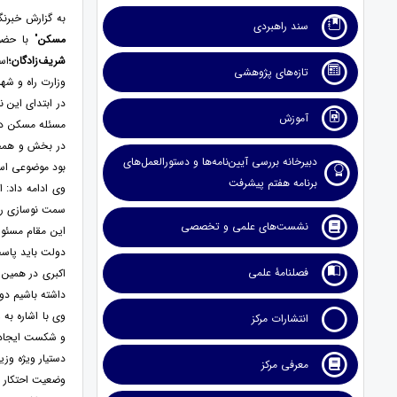
به گزارش خبرن
سند راهبردی
مسکن
" با حض
شریف‌زادگان؛
اس
تازه‌های پژوهشی
وزارت راه و شهر
در ابتدای ای
آموزش
مسئله مسکن در
در بخش و همچن
دبیرخانه بررسی آیین‌نامه‌ها و دستورالعمل‌های
بود موضوعی است
برنامه هفتم پیشرفت
وی ادامه داد: 
سمت نوسازی راه
نشست‌های علمی و تخصصی
این مقام مسئول
دولت باید پاس
فصلنامۀ علمی
داشته باشیم دو
وی با اشاره به
انتشارات مرکز
و شکست ایجاد ش
دستیار ویژه وز
معرفی مرکز
وضعیت احتکار 