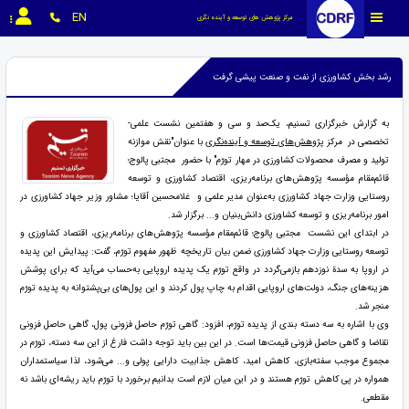
EN
مرکز پژوهش های توسعه و آینده نگری
رشد بخش کشاورزی از نفت و صنعت پیشی گرفت
به گزارش خبرگزاری تسنیم، یک‌صد و سی و هفتمین نشست علمی-
تخصصی در مرکز
پژوهش‌های توسعه و آینده‌نگری
با عنوان"نقش موازنه
تولید و مصرف محصولات کشاورزی در مهار تورّم" با حضور مجتبی پالوج؛
قائم‌مقام مؤسسه پژوهش‌های برنامه‌ریزی، اقتصاد کشاورزی و توسعه
روستایی وزارت جهاد کشاورزی به‌عنوان مدیر علمی و غلامحسین آقایا؛ مشاور وزیر جهاد کشاورزی در
امور برنامه‌ریزی و توسعه کشاورزی دانش‌بنیان و... برگزار شد.
در ابتدای این نشست مجتبی پالوج؛ قائم‌مقام مؤسسه پژوهش‌های برنامه‌ریزی، اقتصاد کشاورزی و
توسعه روستایی وزارت جهاد کشاورزی ضمن بیان تاریخچه ظهور مفهوم تورّم، گفت: پیدایش این پدیده
در اروپا به سدة نوزدهم بازمی‌گردد در واقع تورّم یک پدیده اروپایی به‌حساب می‌آید که برای پوشش
هزینه‌های جنگ، دولت‌های اروپایی اقدام به چاپ پول کردند و این پول‌های بی‌پشتوانه به پدیده تورّم
منجر شد.
وی با اشاره به سه دسته­ بندی از پدیده تورّم، افزود: گاهی تورّم حاصل فزونی پول، گاهی حاصل فزونی
تقاضا و گاهی حاصل فزونی قیمت‌ها است. در این‌ بین باید توجه داشت فارغ از این سه دسته، تورّم در
مجموع موجب سفته‌بازی، کاهش امید، کاهش جذابیت دارایی پولی و... می‌شود، لذا سیاستمداران
همواره در پی کاهش تورّم هستند و در این میان لازم است بدانیم برخورد با تورّم باید ریشه‌ای باشد نه
مقطعی.