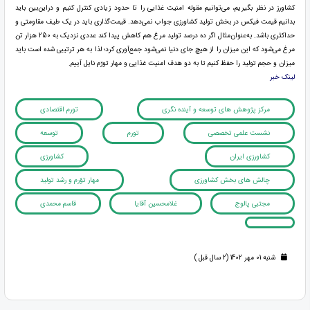
کشاورز در نظر بگیریم، می‌توانیم مقوله امنیت غذایی را تا حدود زیادی کنترل کنیم و دراین‌بین باید
بدانیم قیمت فیکس در بخش تولید کشاورزی جواب نمی‌دهد. قیمت‌گذاری باید در یک طیف مقاومتی و
حداکثری باشد. به‌عنوان‌مثال اگر ده درصد تولید مرغ هم کاهش پیدا کند عددی نزدیک به 250 هزار تن
مرغ می‌شود که این میزان را از هیچ جای دنیا نمی‌شود جمع‌آوری کرد؛ لذا به هر ترتیبی شده است باید
میزان و حجم تولید را حفظ کنیم تا به دو هدف امنیت غذایی و مهار تورّم نایل آییم.
لینک خبر
مرکز پژوهش های توسعه و آینده نگری
تورم اقتصادی
نشست علمی تخصصی
تورم
توسعه
کشاورزی ایران
کشاورزی
چالش های بخش کشاورزی
مهار توّرم و رشد تولید
مجتبی پالوج
غلامحسین آقایا
قاسم محمدی
شنبه 01 مهر 1402 (2 سال قبل )