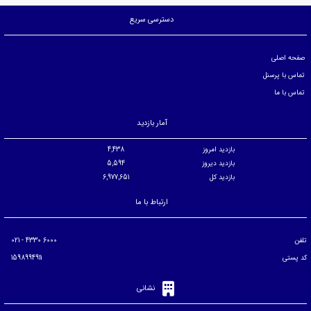
دسترسی سریع
صفحه اصلی
تماس با پرسنل
تماس با ما
آمار بازدید
بازدید امروز
4,438
بازدید دیروز
5,594
بازدید کل
6,977,651
ارتباط با ما
تلفن
6000 4330 - 021
کد پستی
1598994911
نشانی