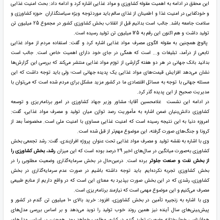
این محقق در ادامه به اهمیت مقوله کشاورزی و مواد غذایی اشاره کرد و ادامه داد: بحث امنیت غذایی
و خودکفایی در امنیت غذا و اطمینان از غذای سالم باید موردتوجه ویژه سیاستگذاران حوزه کشاورزی و
سلامت جامعه باشد. جالب است بدانیم قبل از انقلاب بخش کشاورزی کشور در مجموع 25 میلیون تن
تولید داشت و هم اکنون این رقم به 125 میلیون تن تولید رسیده است.
پالوچ همچنین به مقوله الگوی مصرف مواد غذایی اشاره کرد و گفت: استفاده مردم از مواد غذایی
تابعی از درآمد، تبلیغات و... است که همگی در جای خود دارای اهمیت خاص است. جالب است
بدانید بانک جهانی در هر دو هفته گزارشی از تورّم مواد غذایی منتشر می‌کند که بررسی این گزارش‌ها
نشان می‌دهد افزایش قیمت‌های مواد غذایی یک پدیده جهانی است؛ ولی باید توجه داشت که این
مسئله جهانی با توجه ‌به مسائل اقتصادی ما در کشور مزید مشکل برای مردم شده است که می‌توان با
مدیریت صحیح از این پدیده گذر کرد.
در ادامه این نشست غلامحسین آقایا؛ مشاور وزیر جهاد کشاورزی در امور برنامه‌ریزی و توسعه
کشاورزی دانش‌بنیان ضمن اشاره به مأموریت رصد توازن میان تولید و مصرف مواد غذایی، گفت:
امروزه دنیا به این نتیجه رسیده است که امنیت غذایی مساوی با امنیت ملی است. مخصوصاً بعد از
کرونا و جنگ‌های صورت گرفته، این موضوع مهم‌تر از قبل شده است.
وی با اشاره به نقشه تولید و مصرف مواد غذایی تحت عنوان پروژه افرازبندی، گفت: رشد تجمعی بخش
کشاورزی به‌صورت میانگین در سال‌های اخیر 29 درصد بوده است که این میزان
رشد، بخش کشاورزی را
از بخش نفت و صنعت جلوتر
برده است. درعین‌حال در بخش سرمایه‌گذاری وضعیت مطلوبی را در
بخش کشاورزی تجربه نکرده‌ایم. باید توجه داشته باشیم در صورت عدم سرمایه‌گذاری در بخش
کشاورزی، رشدی که در این بخش صورت بپذیرد به معنای این است که در واقع داریم از منابع طبیعی
مصرف می‌کنیم و این موضوع مهمی است که نیازمند برنامه‌ریزی است.
وی با اشاره به زنجیره تأمین در بخش کشاورزی، افزود: خرید بالای 10 میلیون تن گندم در کشور و
پیش‌بینی‌های سال آینده نیز همین روند خوب تولید را نوید می‌دهد و بر اساس بررسی مدل‌های
هواشناسی خوشبختانه وضعیت تولید گندم در کشور مطلوب خواهد بود. همچنین بر اساس مدل‌های