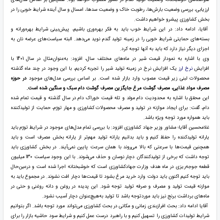
ارزیابی، بررسی وضعیت بارش‌ها، رطوبت خاک و وضعیت سدها، امسال و سال آینده شرایط خوبی را در
بخش کشاورزی پیش­رو خواهیم داشت.
آقایا، ادامه داد: در این شرایط خوب باید به فکر بهره‌وری باشیم، پیش‌بینی شرایط بهره‌ورانه و
بسته‌های حمایتی شرایط خوبی را در زمینه تولید گندم نوید می‌دهد. البته سیاست‌های عرضه نان به
اجزای دیگر نیاز دارد که باید به آنها توجه کرد.
وی با اشاره به نمودار قیمت شیر در ماه‌های مختلف سال، افزود: به‌عنوان‌مثال در سال 1401 با
افزایش
نرخ ارز
یک افزایش نرخ در زمینه تولید شیر را تجربه کردیم، با این ‌وجود در چند ماه گذشته
محصولات لبنی زیر قیمت مصوب وارد بازار شده است. بر اساس بررسی مدل‌های موجود
در حوزه
مصرف مواد غذایی، مصرف گوشت مرغ جایگزین مصرف گوشت دام سبک‌ و سنگین شده است.
این محقق با اشاره به محدودیت دام مولد و تله قیمت خوراک دام در سال گذشته و قیمت تمام شده
دام، گفت: برای ایجاد موازنه در تولید و مصرف محصولات کشاورزی و مهار تورّم، حمایت از تولیدکننده
باید همواره مورد توجه ویژه باشد.
غلامحسین آقایا؛ مشاور وزیر جهاد کشاورزی افزود: با بررسی تمام مدل‌های موجود در شرایط تورّم باید
یارانه تولیدکننده را حفظ کنیم و باید بدانیم یارانه تولید مهم‌تر از یارانه بخش مصرف است و باید
همچنین قیمت‌ها با سرعتی که بالا می‌روند با همان سرعت پایین نمی‌آیند. در بخش کشاورزی باید
توجه داشت که برخی از تولیدکنندگان دچار نوسان و حذف می‌شوند. با این ‌وجود سیاست 130 میلیون
قطعه جوجه‌ریزی در ماه هدف وزارت جهادکشاورزی است که خوشبختانه اجرا شده است و درعین‌حال
باید توجه کنیم اکنون باید دولت وارد خرید مرغ بشود تا قیمت‌ها دچار افت نشوند. در مجموع باید به
موازنه قیمت تولید و مصرف و صرفه تولید توجه شود. این پدیده در روغن و دانه روغنی و حتی در
ماه‌های برداشت برنج نیز باید موردتوجه باشد تا تولید به‌هیچ‌عنوان دچار آسیب نشود.
آقایا ادامه داد: بحث افرازبندی زمانی و مکانی در بحث کشاورزی می‌تواند مورد توجه باشد. اگر بتوانیم
شرایط تولیدات کشاورزی را تسهیل کنیم و با راهبرد درست عمل کنیم و شرایط سود حاشیه بازار را برای