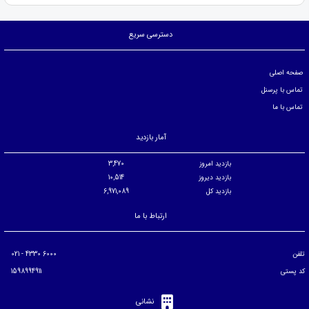
دسترسی سریع
صفحه اصلی
تماس با پرسنل
تماس با ما
آمار بازدید
بازدید امروز
3,470
بازدید دیروز
10,514
بازدید کل
6,971,089
ارتباط با ما
تلفن
6000 4330 - 021
کد پستی
1598994911
نشانی