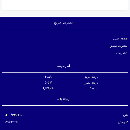
دسترسی سریع
صفحه اصلی
تماس با پرسنل
تماس با ما
آمار بازدید
بازدید امروز
4,879
بازدید دیروز
5,594
بازدید کل
6,978,092
ارتباط با ما
تلفن
6000 4330 - 021
کد پستی
1598994911