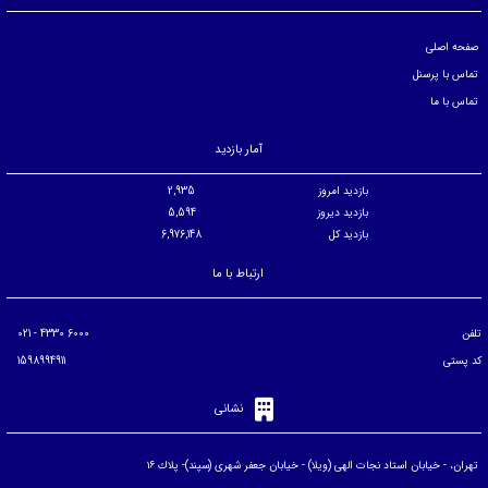
صفحه اصلی
تماس با پرسنل
تماس با ما
آمار بازدید
بازدید امروز
2,935
بازدید دیروز
5,594
بازدید کل
6,976,148
ارتباط با ما
تلفن
6000 4330 - 021
کد پستی
1598994911
نشانی
تهران، - خيابان استاد نجات الهی (ويلا) - خيابان جعفر شهری (سپند)- پلاك ۱۶