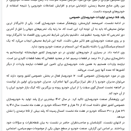
بین رفتن منابع محیط زیستی، نارضایتی مردم و افزایش تصادفات خودرویی را نتیجه استفاده از
خودروهای فرسوده دانست.
رشد ۱۸۵ درصدی تولیدات خودروسازان خصوصی
در ادامه نشست، امیرمحمد کیان‌منش؛ پژوهشگر صنعت خودروسازی گفت: یکی از تاثیرگذار ترین
عوامل محیطی که باید به آن توجه کرد این است که، ما رتبه یک تحریم‌های جهانی را قبل از آخرین
دور تحریمی که علیه روسیه تنظیم شد، داشتیم؛ بنابراین شرایط تحریمی روی اقتصاد ما تاثیرگذار بوده
و بر روی صنعت خودروسازی هم تاثیر منفی داشت، البته این شرایط محیطی ایجاب می‌کرد که یک
انسجام سیاستگذاری را داشته باشیم که این انسجام در صنعت خودرو وجود ندارد.
وی ادامه داد: در بسیاری از خودروهای تولیدی در دو خودروساز کشور خوشبختانه توانسته‌ایم به
داخلی‌سازی بیش از ۷۰ درصد در قطعات برسیم، اما در معدود قطعاتی که بعضا قطعات کلیدی نیز است،
نیازمند واردات هستیم، به همین علت خودروسازی برای تامین این قطعات نیازمند واردات از دیگر
کشورها که عمده آنها چین است، می‌باشد.
وی در مورد خودروسازان خصوصی گفت: ۱۲ خودروساز فعال در بخش خصوصی کشور وجود دارند که
می‌توان مدیران خودرو را از نظر تیراژ بزرگترین آنها اعلام کرد. مدیران خودرو برای اولین بار توانست
در ۶ماهه نخست امسال گوی سبقت را از ایران خودرو ربوده و بزرگترین تکه کیک بازار خودرو ایران را
از آن خود کند.
این پژوهشگر صنعت خودروسازی تاکید کرد: در سال ۱۴۰۲ بیشترین نرخ رشد تولید به خودروسازان
خصوصی کشور تعلق داشته است که از ۶۸ هزار و ۳۸۳ دستگاه خودرو در هفت ماه نخست سال ۱۴۰۱ به
۱۲۹ هزار و ۳۰۰ دستگاه خودرو در هفت ماه نخست امسال رسیده که رشد بیش از ۱۸۵ درصدی را نشان
میدهد.
در انتهای نشست، کارشناسان و صاحب‌نظران حاضر در نشست به بیان نقطه‌نظرات و سؤالات خود
پرداختند. بر اساس این گزارش، صنعت خودرو در سطح جهان یکی از موضوعات مهم سیاسی، اجتماعی