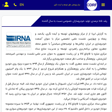
EN
مرکز پژوهش های توسعه و آینده نگری
رشد ۱۸۵ درصدی تولید خودروسازان خصوصی نسبت به سال گذشته
به گزارش ایرنا از از مرکز پژوهشهای توسعه و آینده نگری، یک‌صد و
پنجاه و چهارمین نشست علمی تخصصی مرکز با عنوان "صنعت
خودروسازی در ایران؛ چالش‌ها و توصیه‌های سیاستی" با حضور محمّد
جعفری؛ معاون برنامه‌ریزی راهبردی، توسعه و مدیریت منابع ستاد
مرکزی مبارزه با قاچاق کالا و ارز ریاست جمهوری به عنوان مدیر علمی نشست و مهندس امیرمحمد
کیان‌منش، پژوهشگر و صاحب نظر صنعت خودروسازی برگزار شد.
در ابتدای نشست محمد جعفری گفت: به عنوان یک پژوهشگر از سال ۱۳۹۴ به صورت ویژه روی خودرو
مطالعاتی را به کمک سایر پژوهشگران و همکارانم شروع کردیم. از سال ۱۳۳۶ با یک وام ۶میلیون
تومانی شرکت خودروسازی جیپ در ایران تاسیس شد و پس از آن در سال ۱۳۳۸ لندرور تحت عنوان
شرکت مرتب در کشور فعال شد.
وی ادامه داد: در سال ۱۳۴۱ شرکت ایران ناسیونال یا همان ایران خودرو ایجاد شد، البته دو سال قبل از
آن شرکت فیات هم مجموعه کوچکی را راه اندازی کرده بود. در سال ۱۳۴۵ خودروی پیکان که نمادش تا
اکنون هم جاری است، تولید شد. سال ۱۳۵۲ کارخانه جنرال موتور در ایران به بهره برداری رسید که
خودروی شورولت آمریکایی را مونتاژ می‌کرد.
معاون ستاد مرکزی مبارزه با قاچاق کالا و ارز ریاست جمهوری گفت: نهایتا در ۱۳۵۴ ما سیزده مجموعه
مونتاژ خودرو در داخل کشور داشتیم که ۳۸ درصد از این خودروسازی‌ها در حوزه خودروهای سواری بود