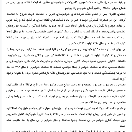
و بقیه هم در حوزه های ساخت کامیون، کامیونت و خودروهای سنگین فعالیت داشتند و این یعنی در
همان موقع احتمالا از کشور آلمان هم جلو زده بودیم.
جعفری افزود: پس از اتمام جنگ شرکت‌های خودروسازی ایران با حمایت دولت شروع به فعالیت
کردند. این امر منجر به گسترش تولید داخلی و ایجاد شرکت‌های قطعه سازی در کشور شد و رشد خوبی
در تولید خودرو با نگرش بازارهای داخلی ایجاد شد. اگرچه همواره تقاضا کنندگان از کیفیت خودروهای
تولیدی ناراضی بودند و از نظر قیمت در قیاس با دیگر کشورها اظهار نارضایتی کرده‌ند؛ اما در سال ۱۳۷۵
ایده تولید سمند آغاز شد و در سال ۱۳۸۲ تولید پژو ۲۰۶، در سال ۱۳۸۳ تولید پژو پارس در سال ۱۳۸۵
تولید تندر ۹۰ و در سال ۱۳۹۰ تولید دنا کلید خورد.
وی بیان کرد: در دهه ۹۰ نیز خودروهایی همچون کوییک و تارا تولید شدند، اما تولید این خودروها بنا
به دلایلی نه کیفیت تولیدات قبل را داشت و نه تقاضاکنندگان میل چندانی به خرید این خودروها
داشتند. دلایلی همچون نحوه قیمت گذاری خودرو، مالکیت و مدیریت شرکت های خودروسازی و
اقتصاد سیاسی حاکم بر صنعت خودرو از جمله عواملی هستند که صنعت خودرو را از سال ١٣٩٦ به بعد
به ورطه ورشکستگی کشاند و نه تنها نارضایتی خودروسازان بلکه نارضایتی عموم مردم را هم به وجود
آورده است.
معاون برنامه‌ریزی راهبردی، توسعه و مدیریت منابع ستاد مرکزی مبارزه با قاچاق کالا و ارز تاکید کرد:
همچنین بی‌ثباتی قیمت خودرو یکی از مهم ترین نگرانی‌ها و اصلی ترین دغدغه مردم است. از طرفی
تفاوت قیمت خودرو در کارخانه و بازار فسادهای بسیاری ایجاد کرده که باید با بررسی راهکارهای
مناسب در صدد رفع این مشکلات برآمد.
جعفری ادامه داد: روند نحوه تعیین قیمت خودرو در طول زمان بسیار متغیر بوده و طبق یک استاندارد
و اصول در طول زمان پیش نرفته است. متأسفانه از سال ۱۳۹۱ به بعد تقریباً هیچگونه کنترل خاصی بر
روی قیمت گذاری خودرو در این صنعت وجود نداشته و بازار خودرو از این سال به بعد ملتهب شده
است.
وی همچنین مواردی از قبیل آلودگی هوا، افزایش مصرف سوخت، بالا رفتن قیمت قطعات خودرویی، از