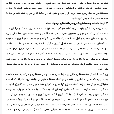
دیگر در ساخت مسکن چندان توجه نمی‌شود. مواردی همچون امنیت تصرف زمین، سرمایه گذاری،
زیبایی شناسی، هویت فرهنگی و اجتماعی، پایداری و انصاف از جمله ابعاد مختلفی است که باید در
سیاستگذاری ساخت زمین مورد توجه قرار گیرد و هیچ کدام را نباید فدای موارد دیگر کنیم و باید به
همه ابعاد در ساخت زمین توجه کرد.
۴۹ درصد واحدهای مسکونی شهری در بافت‌های فرسوده است
سید امیرحسین گرکانی؛ رئیس پژوهشکده سوانح طبیعی نیز در ادامه به بیان مسائل و چالش های
حوزه مسکن پرداخت و مواردی همچون عدم دسترسی تمام اقشار جامعه به خصوص دهک‌های پایین
درآمدی به مسکن مناسب و قابل استطاعت، رشد بافت‌های ناکارآمد و در معرض خطر شهری، عدم توجه
به الگوهای زیست سنتی کشور، توسعه منفصل شهری و فرایند الحاق روستاها به شهرها، بستر ناکافی
برای مشارکت بخش خصوصی، پایین بودن عمر مفید مسکن در کشور، عدم برنامه‌ریزی برای کنترل
مهاجرت‌های روستا به شهر، ساختار سنتی تولید و ساخت مسکن و عدم توجه کافی به روش های
فناورانه و نوآورانه، توجه ناکافی به ضرورتهای محیط زیستی و پایداری، توجه ناکافی به ابعاد کیفی
مسکن و ایجاد جدایی گزینی سکونتی در شهرها و محلات را از جمله مسائل و چالش های حوزه مسکن
عنوان کرد.
وی گفت: آینده توسعه روستایی متکی بر سازماندهی مجدد نواحی روستایی و حرکت به سمت اقتصاد
جدید، زیرساخت‌های اجتماعی و اقتصادی و اتحاد روستا و شهر در برنامه‌ریزی استراتژیک است و
استراتژی‌های توسعه نیازمند توانمندسازی نهادهای حاکمیتی منطقه‌ای و محلی و تشویق الگوهای
مشارکتی توسعه به گونه ‌ی است که تمامی ذینفعان قادر به همکاری با هم باشند. در پارادایم توسعه
مشارکتی شهر و روستا منافع مشترکی با شکل گیری شبکه نواحی شهری و روستایی به وجود می آید.
وی ادامه داد: تغییر نگاه در اقتصاد روستایی کشورهای توسعه یافته در بردارنده یک رویکرد منطقه‌ای
به توسعه اقتصادی روستا است. این تغییرات شامل تغییرات تکنولوژیکی در کشاورزی، رشد بازار برای
محصولات کشاورزی جدید (مانند محصولات با ویژگی خاص ارگانیک)، تمرکز بر بازارهای محلی