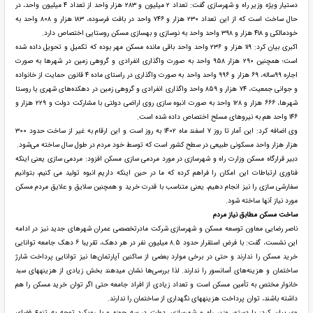
دستیار ویژه وزیر راه و شهرسازی گفت: تعداد ۲ میلیون و ۲۸۳ هزار واحد از تعداد ۴ میلیون واحد، در
حال ساخت است که از این تعداد ۲۳۰ هزار و ۷۴۶ واحد در بافت فرسوده، ۱۸۳ هزار و ۸۰۸ واحد به
خودمالکی و ۴۱۸ هزار و ۳۹۸ واحد واحد به نوسازی و بهسازی مسکن روستایی اختصاص دارد.
اکبری بیان کرد: ۱۱۹ هزار و ۲۳۶ واحد واحد باقی مانده مسکن مهر بوده که تکمیل و تحویل داده شده
است؛ همچنین ۲۹۰ هزار ۹۵۸ واحد به صورت واگذاری انفرادی و گروهی زمین در شهرها به صورت
اجاره ۹۹ساله، ۶۹ هزار و ۹۹۶ واحد واحد به صورت واگذاری در راستای ماده ۴ قانون حمایت از خانواده
و جوانی جمعیت، ۷۴ هزار و ۸۵۹ واحد واگذاری انفرادی و گروهی زمین در دهکده‌های شهری یا روستا
شهرها، ۶۶۶ هزار و ۱۲۸ واحد به صورت انبوه سازی روی اراضی دولتی با مشارکت دولت و ۲۲۹ هزار و
۱۴۶ واحد هم به نیروهای مسلح اختصاص داده شده است.
وی اضافه کرد: این آمار تا روز ۷ اسفند ماه ۱۴۰۲ به روز است و این ارقام به غیر از ساخت حدود ۳۰۰
هزار هزار واحد مسکونی طبیعی در سطح کشور است که توسط خود مردم در طول سال ساخته می‌شود.
دبیر قرارگاه مسکن وزارت راه و شهرسازی در مورد مردمی سازی مسکن افزود: مردمی سازی یعنی اینکه
فناوری ارتباطات این امکان را فراهم کرده که ما در حین اینکه داریم انبوه تولید می کنیم، بتوانیم
سفارشی سازی را نیز انجام دهیم، یعنی متناسب با قدرت خرید و همچنین سلایق و علایق مردم مسکن
مورد نیاز آنها ساخته شود.
ساخت مسکن مطابق نیاز مردم
ناصر رضایی معاون توسعه مسکن و شهرسازی شرکت مادرتخصصی عمران شهرهای جدید نیز در ادامه
این نشست، گفت: با فرض استقرار حدود ۸.۵ میلیون نفر در هر دهک، تقریبا ۶ دهک جامعه توانایی
خرید مسکن را ندارند و حتی در برخی موارد بعضی از ساکنین آپارتمان‌ها نیز توانایی پرداخت شارژ
ساختمان و هزینه‌های آسانسور را ندارند. لذا بررسی‌ها نشان میدهند بخش زیادی از هزینههای سبد
خانوار مختص به تأمین مسکن است و تعداد زیادی از افراد جامعه حتی اگر توان خرید مسکن را هم
داشته باشند، توان پرداخت هزینههای نگهداری از ساختمان را ندارند.
وی بیان کرد: با دستور وزیر راه و شهرسازی، دولت در سه حوزه و با رویکرد توجه به تنوع فضای