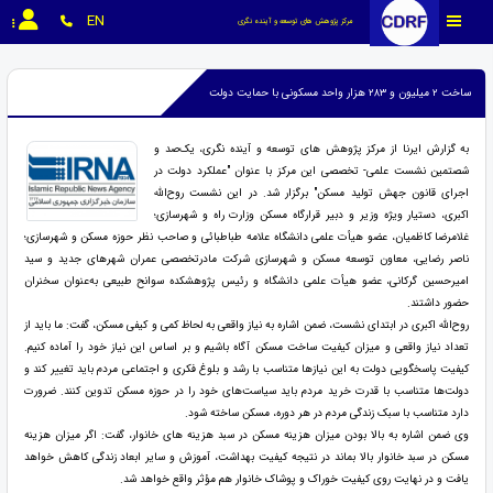
EN
مرکز پژوهش های توسعه و آینده نگری
ساخت ۲ میلیون و ۲۸۳ هزار واحد مسکونی با حمایت دولت
به گزارش ایرنا از مرکز پژوهش های توسعه و آینده نگری، یک‌صد و
شصتمین نشست علمی- تخصصی این مرکز با عنوان "عملکرد دولت در
اجرای قانون جهش تولید مسکن" برگزار شد. در این نشست روح‌الله
اکبری، دستیار ویژه وزیر و دبیر قرارگاه مسکن وزارت راه و شهرسازی؛
غلامرضا کاظمیان، عضو هیأت علمی دانشگاه علامه طباطبائی و صاحب نظر حوزه مسکن و شهرسازی؛
ناصر رضایی، معاون توسعه مسکن و شهرسازی شرکت مادرتخصصی عمران شهرهای جدید و سید
امیرحسین گرکانی، عضو هیأت علمی دانشگاه و رئیس پژوهشکده سوانح طبیعی به‌عنوان سخنران
حضور داشتند.
روح‌الله اکبری در ابتدای نشست، ضمن اشاره به نیاز واقعی به لحاظ کمی و کیفی مسکن، گفت: ما باید از
تعداد نیاز واقعی و میزان کیفیت ساخت مسکن آگاه باشیم و بر اساس این نیاز خود را آماده کنیم.
کیفیت پاسخگویی دولت به این نیازها متناسب با رشد و بلوغ فکری و اجتماعی مردم باید تغییر کند و
دولت‌ها متناسب با قدرت خرید مردم باید سیاست‌های خود را در حوزه مسکن تدوین کنند. ضرورت
دارد متناسب با سبک زندگی مردم در هر دوره، مسکن ساخته شود.
وی ضمن اشاره به بالا بودن میزان هزینه مسکن در سبد هزینه های خانوار، گفت: اگر میزان هزینه
مسکن در سبد خانوار بالا بماند در نتیجه کیفیت بهداشت، آموزش و سایر ابعاد زندگی کاهش خواهد
یافت و در نهایت روی کیفیت خوراک و پوشاک خانوار هم مؤثر واقع خواهد شد.