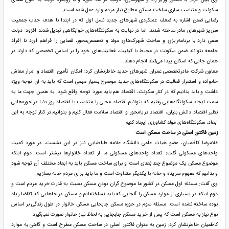
سکونت و متناسب سازی ساخت مسکن مطابق نیاز مردم وارد عمل شده است.
رضایی ضمن اشاره به ضعف عملکردی شهرهای جدید نسل اول که در ابتدا با هدف جذب جمعیت
سرریز شهرهای مادر ساخته شدند، اما در نهایت به سکونتگاه‌های خوابگاهی تبدیل شدند افزود: دولت
سعی دارد با برنامه‌ریزی و ساخت شهرک‌های مولد و تخصص‌محور، فضایی را فراهم آورد تا افراد
جامعه بتوانند ضمن سکونت در محیط با کیفیت، فعالیت‌های خود را بر اساس تخصصی که دارند در
همان جایی که اسکان پیدا می‌کنند انجام دهند.
معاون شرکت مادرتخصصی عمران شهرهای جدید خاطرنشان کرد: امکان تأمین اقتصاد و امرار معاش
خانواده و استقرار فعالیت در سکونتگاه‌های جدید موضوع بسیار مهمی است که باید به آن توجه ویژه
داشت و باید بدانیم که در کنار سکونت، اقتصاد هم باید مورد توجه واقع شود. به همین جهت ما به
سمت ایجاد سکونتگاه‌هایی رفتیم که بتوانیم اقتصاد محلی را متناسب با اقتصاد روز دنیا در حوزه‌هایی
نظیر اقتصاد دانش بنیان، اقتصاد دریامحور و اقتصاد سلامت فعال کنیم و بتوانیم در کنار توجه به این
ابعاد، سکونتگاه‌های مولد کشاورزی ایجاد کنیم.
زمین فاکتور اصلی در ساخت مسکن است
غلامرضا کاظمیان، عضو هیات علمی دانشگاه علامه طباطبایی نیز در این نشست، در مورد کمیت
واحدهای مسکونی گفت: تعداد واحدهای مسکونی ما از تعداد خانوارها بیشتر است. دوم اینکه
موضوع مسکن یک موضوع چند بُعدی است و برای ساخت مسکن باید به ابعاد مختلف آن توجه شود
و بدانیم که مفهوم سرپناه و خانه با یکدیگر متفاوت است و ما باید برای مردم خانه بسازیم.
وی گفت: مسئله اول مسکن در کشور ما موضوع گران بودن مسکن نسبت به قدرت خرید مردم است و
دوم اینکه در بسیاری از موارد مسکن را آنجایی که باید نساخته‌ایم و مسکن در جاهایی که تقاضا زیاد
بوده ساخته نشده است. مسئله سوم در حوزه مسکن جابجایی مسکن خانوار در طول زندگی بر اساس
نوع نیاز به مسکن است که پس از خرید مسکن جابجایی به لحاظ نیاز خانوار صورت نمی‌گیرد.
کاظمیان خاطرنشان کرد: زمین به عنوان فاکتور اصلی در ساخت مسکن مطرح است و گاهی به موارد