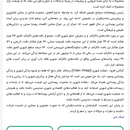
محصولات به جای عمده فروشی و پیشرفت در زمینه ارتباطات و حمل و نقل می باشد که به وسعت بازار
محصولات کمک کرده است.
رئیس پژوهشکده سوانح طبیعی اضافه کرد: به واسطه تداوم کاهش جمعیت شاغل در بخش کشاورزی
و پیش‌بینی صاحبنظران در خصوص ادامه این روند در دهه‌های آتی، چشم انداز جدیدی برای آینده
نواحی روستایی در حال ظهور است که تمرکز آن بر تنوع بخشی اقتصاد روستا مبتنی بر دارایی‌های
طبیعی و فرهنگی است.
وی در مورد بافت‌های ناکارآمد و در معرض خطر شهری گفت: مجموع بافت‌های ناکارآمد کشور ۱۶۷ هزار
هکتار است که ۷۴ هزار هکتار از این محدوده بافت فرسوده میانی، ۳۲ هزار هکتار بافت تاریخی و ۵۹
هزار هکتار نیز بافت ناکارآمد در قالب سکونتگاه‌های غیررسمی است. ۲۳ درصد سطح شهری کشور بافت
فرسوده و ناکارآمد است، در حالی که بیش از ۲۱ میلیون نفر در این محله‌ها زندگی می‌کنند. در این میان
۴۹ درصد واحدهای مسکونی واقع در بافت‌های ناکارآمد شهری فاقد تاب آوری در برابر آسیب های
مختلف قرار دارد.
گرکانی افزود: دهکده شهری (Urban Village) برخلاف تفکر رایج که فقط دو شیوه زندگی شهری و زندگی
روستایی وجود دارد راه حل سومی نیز است که مزایای زندگی فعال و پرانرژی شهری را با زیبایی و لذت
زندگی روستایی همراه می‌کند. دهکده شهری به جمعیت روستایی این فرصت می‌دهد تا از خدمات و
زیرساخت‌های شهری استفاده کنند و به فعالیت‌های اقتصادی شهری دسترسی داشته باشد و همزمان
به جمعیت شهری فرصت می‌دهد تا از فضاهای باز و دارای آرامش روستاها لذت ببرند و به فعالیت‌های
کشاورزی و مرتبط با طبیعت دسترسی داشته باشند.
در پایان این نشست، کارشناسان و صاحب‌نظرانی که به صورت حضوری و مجازی در نشست شرکت
داشتند و نظرات و سؤالات خود را مطرح کردند.
لینک خبر