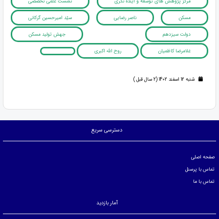
مرکز پژوهش های توسعه و آینده نگری
نشست علمی تخصصی
مسکن
ناصر رضایی
سیّد امیرحسین گرکانی
دولت سیزدهم
جهش تولید مسکن
غلامرضا کاظمیان
روح الله اکبری
شنبه 12 اسفند 1402 (2 سال قبل )
دسترسی سریع
صفحه اصلی
تماس با پرسنل
تماس با ما
آمار بازدید