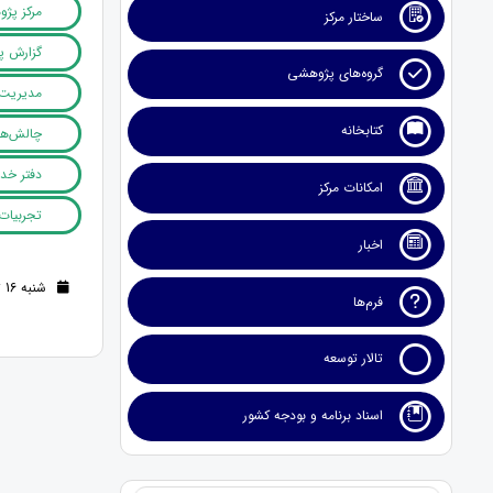
مرکز پژ
ساختار مرکز
گزارش پ
گروه‌های پژوهشی
مدیریت 
کتابخانه
چالش‌ها
دفتر خد
امکانات مرکز
تجربیات 
اخبار
شنبه 16 تیر 1403 (2 سال قبل )
فرم‌ها
تالار توسعه
اسناد برنامه و بودجه کشور