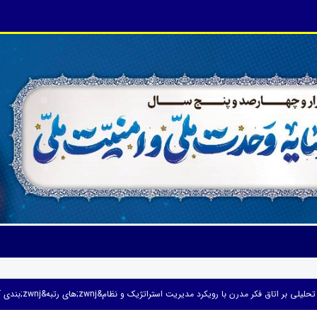
تاق فکر مدرن با رویکرد مدیریت استراتژیک و نظام&zwnj;های رتبه&zwnj;بندی آموزشی و پژوهش منتشر شد