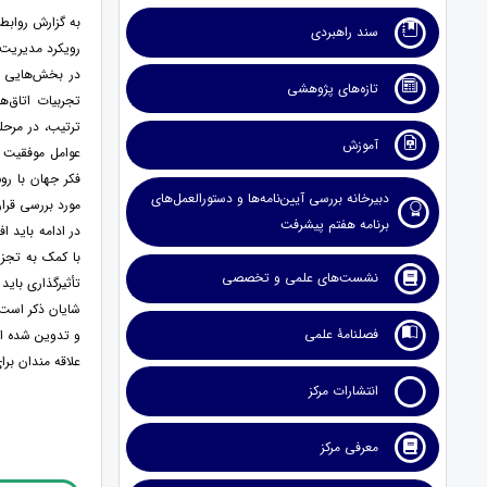
به گزارش روابط
سند راهبردی
رویکرد مدیریت 
در بخش‌هایی ا
تازه‌های پژوهشی
تجربیات اتاق‌ه
ترتیب، در مرحل
آموزش
عوامل موفقیت ا
دبیرخانه بررسی آیین‌نامه‌ها و دستورالعمل‌های
مورد بررسی قرار 
برنامه هفتم پیشرفت
در ادامه باید اف
با کمک به تجزی
نشست‌های علمی و تخصصی
تأثیرگذاری بای
فصلنامۀ علمی
و تدوین شده ا
علاقه مندان برا
انتشارات مرکز
معرفی مرکز