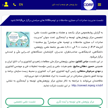
EN
مرکز پژوهش های توسعه و آینده نگری
نشست مدیریت صادرات آب مجازی؛ ملاحظات و توصیه&not;های سیاستی برگزار می&zwnj;شود
به گزارش روابط‌عمومی مرکز، یک‌صد و هشتاد و هفتمین نشست علمی-
تخصصی مرکز پژوهش‌های توسعه و آینده‌نگری تحت عنوان "مدیریت
صادرات آب مجازی؛ ملاحظات و توصیه های سیاستی" روز سه‌شنبه 1
آبان‌ماه 1403، از ساعت 9:00 الی 11:00 با حضــور جامعه علمی، پژوهشی،
دانشگاهی، اندیشگاهـی، صاحب‌نظران، مدیـران، کارشناسان دستگاه‌های اجــرایی ملّی و استـانی
برگزار می‌شود.
در این نشست
عباس کشاورز
؛ معاون پژوهشی مرکز ملی مطالعات راهبردی کشاورزی و آب اتاق ایران و
همچنین
حسین دهقانی
سانیج
؛ عضو هیئت علمی و رئیس مؤسسه تحقیقات فنی و مهندسی کشاورزی
و
مهدی سرخوش سلطانی
؛ رئیس گروه کشاورزی امور آب، کشاورزی و محیط زیست سازمان برنامه و
بودجه کشور به‌‌عنوان سخنرانان در این نشست به ایراد نقطه‌نظرات خود می‌پردازند.
علاقه‌مندان می‌توانند با مراجعه به تالار مجازی مرکز پژوهش‌های توسعه و آینده‌نگری به نشانی
http://connect.mporg.ir/cdrf
در این نشست شرکت نمایند.
مرکز پژوهش های توسعه و آینده نگری
نشست علمی تخصصی