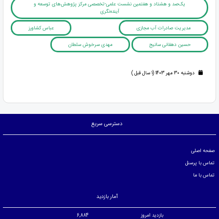
یک‌صد و هشتاد و هفتمین نشست علمی-تخصصی مرکز پژوهش‌های توسعه و
آینده‌نگری
مدیریت صادرات آب مجازی
عباس کشاورز
حسین دهقانی سانیج
مهدی سرخوش سلطان
دوشنبه 30 مهر 1403 (1 سال قبل )
دسترسی سریع
صفحه اصلی
تماس با پرسنل
تماس با ما
آمار بازدید
بازدید امروز
6,884