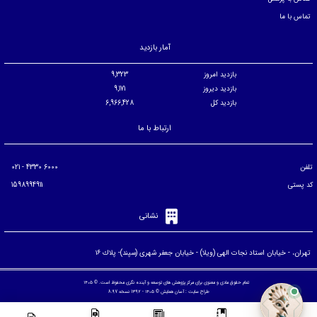
تماس با ما
آمار بازدید
بازدید امروز
9,323
بازدید دیروز
9,171
بازدید کل
6,966,428
ارتباط با ما
تلفن
6000 4330 - 021
کد پستی
1598994911
نشانی
تهران، - خيابان استاد نجات الهی (ويلا) - خيابان جعفر شهری (سپند)- پلاك ۱۶
تمام حقوق مادی و معنوی برای مرکز پژوهش های توسعه و آینده نگری محفوظ است. © ۱۴۰۵
طراح سایت :
آسان همایش
© ۱۴۰۵ - 1392 نسخه 8.97