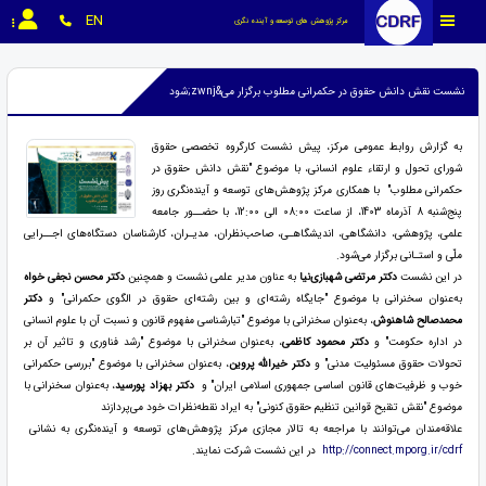
EN
مرکز پژوهش های توسعه و آینده نگری
نشست نقش دانش حقوق در حکمرانی مطلوب برگزار می&zwnj;شود
به گزارش روابط عمومی مرکز، پیش نشست کارگروه تخصصی حقوق
شورای تحول و ارتقاء علوم انسانی، با موضوع "نقش دانش حقوق در
حکمرانی مطلوب" با همکاری مرکز پژوهش‌های توسعه و آینده‌نگری روز
پنج‌شنبه 8 آذرماه 1403، از ساعت 08:00 الی 12:00، با حضــور جامعه
علمی، پژوهشی، دانشگاهی، اندیشگاهـی، صاحب‌نظران، مدیـران، کارشناسان دستگاه‌های اجــرایی
ملّی و استـانی برگزار می‌شود.
در این نشست
دکتر مرتضی شهبازی‌نیا
به عناون مدیر علمی نشست و همچنین
دکتر محسن نجفی خواه
به‌عنوان سخنرانی با موضوع "جایگاه رشته‌ای و بین رشته‌ای حقوق در الگوی حکمرانی" و
دکتر
محمدصالح شاهنوش
، به‌عنوان سخنرانی با موضوع "تبارشناسی مفهوم قانون و نسبت آن با علوم انسانی
در اداره حکومت" و
دکتر محمود کاظمی
، به‌عنوان سخنرانی با موضوع "رشد فناوری و تاثیر آن بر
تحولات حقوق مسئولیت مدنی" و
دکتر خیرالله پروین
، به‌عنوان سخنرانی با موضوع "بررسی حکمرانی
خوب و ظرفیت‌های قانون اساسی جمهوری اسلامی ایران" و
دکتر بهزاد پورسید
، به‌عنوان سخنرانی با
موضوع "نقش تنقیح قوانین تنظیم حقوق کنونی" به ایراد نقطه‌نظرات خود می‌پردازند
علاقه‌مندان می‌توانند با مراجعه به تالار مجازی مرکز پژوهش‌های توسعه و آینده‌نگری به نشانی
http://connect.mporg.ir/cdrf
در این نشست شرکت نمایند.