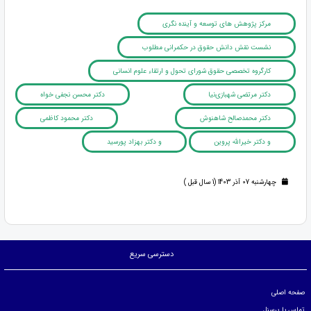
مرکز پژوهش های توسعه و آینده نگری
نشست نقش دانش حقوق در حکمرانی مطلوب
کارگروه تخصصی حقوق شورای تحول و ارتقاء علوم انسانی
دکتر مرتضی شهبازی‌نیا
دکتر محسن نجفی خواه
دکتر محمدصالح شاهنوش
دکتر محمود کاظمی
و دکتر خیرالله پروین
و دکتر بهزاد پورسید
چهارشنبه 07 آذر 1403 (1 سال قبل )
دسترسی سریع
صفحه اصلی
تماس با پرسنل