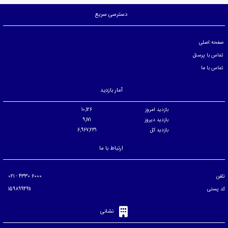
دسترسی سریع
صفحه اصلی
تماس با پرسنل
تماس با ما
آمار بازدید
بازدید امروز
10,126
بازدید دیروز
9,171
بازدید کل
6,967,231
ارتباط با ما
تلفن
6000 4330 - 021
کد پستی
1598994911
نشانی