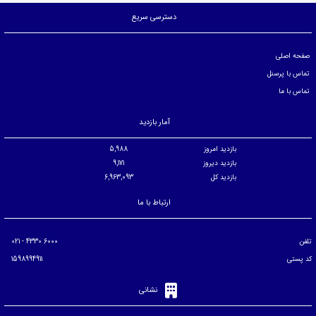
دسترسی سریع
صفحه اصلی
تماس با پرسنل
تماس با ما
آمار بازدید
بازدید امروز
5,988
بازدید دیروز
9,171
بازدید کل
6,963,093
ارتباط با ما
تلفن
6000 4330 - 021
کد پستی
1598994911
نشانی