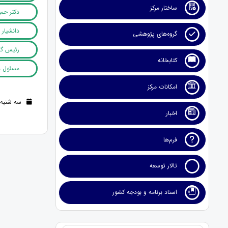
ساختار مرکز
دکتر حم
دانشیار
گروه‌های پژوهشی
رئیس گر
کتابخانه
مسئول دب
امکانات مرکز
سه شنبه 16 دی 1404 (7 ماه قبل
اخبار
فرم‌ها
تالار توسعه
اسناد برنامه و بودجه کشور