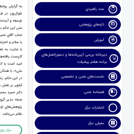
به گزارش روابط
سند راهبردی
شوال‌پور، در 
توسعه و آینده‌
تازه‌های پژوهشی
متن این حکم ب
جناب آقای حمی
آموزش
با سلام و احترام
با عنایت به ت
دبیرخانه بررسی آیین‌نامه‌ها و دستورالعمل‌های
کاربست یافته‌ه
برنامه هفتم پیشرفت
امید است با ات
ملی»، با همکار
نشست‌های علمی و تخصصی
در این حکم، رئ
کشور، بر نقش م
فصلنامۀ علمی
دکتر حمید محمد
جمله مدیر گروه
پژوهش‌های توس
انتشارات مرکز
نظام می‌باشد.
معرفی مرکز
مرکز پژ