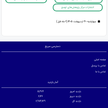
انتشارات مرکز پژوهش‌های توسع
چهارشنبه 30 اردیبهشت 1405 (2 ماه قبل )
دسترسی سریع
صفحه اصلی
تماس با پرسنل
تماس با ما
آمار بازدید
بازدید امروز
5,389
بازدید دیروز
6,127
بازدید کل
6,984,729