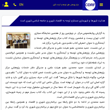
EN
مرکز پژوهش های توسعه و آینده نگری
هدایت شهرها و شهرسازی مستلزم توجه به اقتصاد شهری و جامعه شناسی شهری است
به گزارش روابط‌عمومی مرکز، در چهارمین روز از هفتمین نمایشگاه مجازی
کتاب تهران بیست و ششمین رویداد کتاب مرکز پژوهش‌های توسعه و
آینده‌نگری با عنوان «معرفی کتاب نظـم بدون طـراحی» برگزار شد.
در این نشست، حمید محمدی، عضو هیئت علمی و مدیرکل دفتر خدمات
پژوهشی مرکز پژوهش‌های توسعه و آینده‌نگری به عنوان مدیر علمی نشست و همچنین ابوالحسن
مدرس زاده، مترجم کتاب و پژوهشگر مرکز پژوهش‌های توسعه و آینده‌نگری به‌عنوان سخنران نشست
به ایراد نقطه‌نظرات خود پرداختند.
در ابتدای نشست، حمید محمدی، عضو هیئت علمی و مدیرکل دفتر خدمات پژوهشی مرکز
پژوهش‌های توسعه و آینده‌نگری به عنوان مدیر علمی نشست ضمن اشاره به عنوان کتاب " نظم بدون
طراحی؛ چگونه بازارها شهرها را شکل می‌دهد" گفت: این کتاب حرف بسیاری برای گفتن دارد و شاید
گزاره اصلی این کتاب در عنوان آن نهفته است. ویژگی خاص این کتاب این است که خود نویسنده این
کتاب آقای آلن برتو یک شهرساز است که ده‌ها سال در شهرسازی مشغول بوده است و به این نتیجه
رسیده که یک خلعی وجود دارد و از این جهت این کتاب یک کتاب بسیار مهم در زمینه شهرسازی،
برنامه‌ریزی شهری و حتی برای اقتصاددانان است.
حمید محمدی در ادامه به دو خلع رابطه بین برنامه‌ریزی شهری و اقتصاد و همچنین رابطه بین
برنامه‌ریزی شهری و جامعه‌شناسی به عنوان دو خلع مهم در برنامه‌ریزی شهری یاد کرد و گفت: بیش از