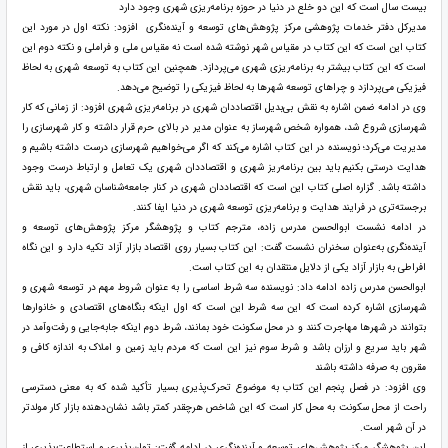
بیست سال است که این دو خلع در دنیا در حوزه برنامه‌ریزی شهری وجود دارد
مدیرکل دفتر خدمات پژوهشی مرکز پژوهش‌های توسعه و آینده‌نگری افزود: نکته اول در مورد این
کتاب این است که این کتاب در مقیاس شهر نوشته شده است نه مقیاس ملی و فراملی و نکته دوم این
است که این کتاب بیشتر به برنامه‌ریزی شهری می‌پردازد. همچنین این کتاب به توسعه شهری به لحاظ
فیزیکی می‌پردازد و چراهای توسعه شهرها به لحاظ فیزیکی را توضیح می‌دهد.
وی در ادامه ضمن اشاره به نقش بی‌بدیل اقتصاددان شهری در برنامه‌ریزی شهری افزود: از زمانی که کار
شهرسازی شروع شد، همواره شخص شهرساز به عنوان مدیر در بالای حرم قرار داشته و کار شهرسازی را
مدیریت می‌کرد؛ نویسنده در این کتاب اشاره می‌کند که اگر می‌خواهیم شهرسازی درست داشته باشیم و
هدایت درستی بکنیم باید بین برنامه‌ریز شهری و اقتصاددان شهری یک تعامل و ارتباط درست وجود
داشته باشد. گزاره اصلی کتاب این است که اقتصاددان شهری در کنار جامعه‌شناسان شهری، باید نقش
برجسته‌تری در فرایند هدایت و برنامه‌ریزی توسعه شهری در دنیا ایفا کنند.
در ادامه نشست ابوالحسن مدرس زاده، مترجم کتاب و پژوهشگر مرکز پژوهش‌های توسعه و
آینده‌نگری به‌عنوان سخنران نشست گفت: این کتاب بسیار روی اقتصاد بازار آزاد تکیه دارد و این نگاه
افراطی به بازار آزاد یکی از دلایل منتقدان به این کتاب است.
ابوالحسن مدرس زاده ادامه داد: نویسنده سه شرط اساسی را به عنوان شروط مهم در توسعه شهری و
شهرسازی اشاره کرده است که این سه شرط این است که اول اینکه بنگاه‌های اقتصادی و خانوارها
بتوانند در شهرها مهاجرت کنند و در محل سکونت خود بمانند، شرط دوم اینکه جابه‌جایی و رفت‌وآمد در
شهر باید سریع و ارزان باشد و شرط سوم نیز این است که مردم باید زمین و املاک به اندازه کافی و
مقرون به صرفه داشته باشند
وی افزود: در فصل پنجم این کتاب به موضوع تحرک‌پذیری بسیار تأکید شده که به معنی دسترسی
راحت از محل سکونت به محل کار است که این شاخص هرچقدر کمتر باشد نشان‌دهنده بازار کار مولدتر
در آن شهر است.
این پژوهشگر مرکز پژوهش‌های توسعه و آینده‌نگری در ادامه گفت: توان‌پذیری و استطاعت‌پذیری از