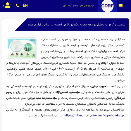
EN
مرکز پژوهش های توسعه و آینده نگری
نشست واکاوی و تحلیل دو دهه تجربه بانکداری قرض‌الحسنه در ایران برگزار می‌شود
به گزارش روابط‌عمومی مرکز، دویست و چهل و چهارمین نشست علمی-
تخصصی مرکز پژوهش¬های توسعه و آینده¬نگری با مشارکت بانک
قرض‌الحسنه مهرایران، بانک قرض‌الحسنه رسالت و پژوهشکده پولی و
بانکی بانک مرکزی و همکاری بنیاد برکت، بنیاد علوی و صندوق کارآفرینی
امید با عنوان «واکاوی و تحلیل دو دهه تجربه بانکداری قرض‌الحسنه؛ درس‌های آموخته، چالش‌ها و
افق‌ها» روز سه‌شنبه 12 خـرداد ماه 1405، از ساعت 09:30 الی 12:00 با حضور جامعه علمی، پژوهشی،
دانشگاهی، اندیشگاهی، صاحب‌نظران، مدیران، کارشناسان دستگاه‌های اجرایی ملّی و استانی برگزار
می‌شود.
در این نشست،
حبیب جباری؛
مدیرکل دفتر آموزش و ترویج مرکز پژوهش‌های توسعه و آینده‌نگری به
عنوان دبیر علمی نشست و همچنین
سیّدسعید شمسی‌نژاد؛
مدیرعامل سابق بانک مهر ایران و
رحیم
سرهنگی؛
رئیس هیئت‌مدیره بانک قرض‌الحسنه رسالت و
سیّدمحمدرضا سیّد نورانی؛
عضو هیئت‌علمی
دانشگاه علامه طباطبائی به‌عنوان سخنرانان نشست به ایراد نقطه‌نظرات خود می‌پردازد.
علاقه‌مندان می‌توانند با مراجعه به تالار مجازی مرکز پژوهش‌های توسعه و آینده‌نگری به نشانی
https://nikan.iut.ac.ir/rooms/8oj-1el-gmk-pg8
در این نشست شرکت نمایند.