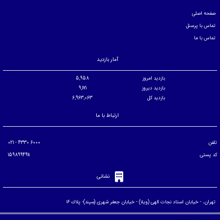
صفحه اصلی
تماس با پرسنل
تماس با ما
آمار بازدید
بازدید امروز
5,958
بازدید دیروز
9,171
بازدید کل
6,963,063
ارتباط با ما
تلفن
6000 4330 - 021
کد پستی
1598994911
نشانی
تهران، - خيابان استاد نجات الهی (ويلا) - خيابان جعفر شهری (سپند)- پلاك ۱۶