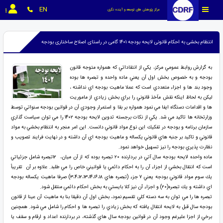
EN
مرکز پژوهش های توسعه و آینده نگری
انتظام بخشی به احکام قانونی لایحه بودجه ۱۴۰۱ گامی در راستای اصلاح ساختاری بودجه
به گزارش روابط عمومي مركز، يكي از انتقاداتي كه همواره متوجه قانون
بودجه و به خصوص بخش اول آن يعني ماده واحده و تبصره ها بوده
وجود بند ها و اجزاء متعددي است كه عملا ماهيت بودجه اي نداشته ،
ليكن به لحاظ اينكه نقش مآخذ قانوني را براي بخش زيادي از ماموريت
ها و اقدامات دستگاه ايفا مي نمود همواره بر بقا و استمرار وجودي آن در قوانين بودجه سنواتي توسط
وزارتخانه ها تاكيد مي شد. يكي از نكات برجسته تدوين لايحه بودجه ۱۴۰۲ را مي توان سياست گذاري
سازمان برنامه و بودجه در تفكيك اين نوع مواد قانوني دانست. اين امر منجر به انتظام بخشي به مواد
قانوني و تاكيد بر جنبه هاي قانوني يكساله و ماهيت بودجه اي آن داشته و در نهايت فرايند تصويب و
نظارت پذيري بودجه را نيز تسهيل خواهد نمود.
ماده واحده لايحه بودجه سال آتي در بردارنده ۲۰
تبصره بوده كه از آن ميان، ۱۲تبصره شامل جزئياتي
است كه انتقال بخشي از اجزاء آن را به احكام دائمي يا قوانيني خاص را مي طلبد. علاوه بر آن تقريباً
يك سوم مواد قانوني بودجه يعني ۷ جزء (تبصره هاي ۳،۴،۱۲،۱۳،۱۴،۱۶،۱۸) صرفا ماهيت يكساله بودجه
اي داشته و يك تبصره(۲۰) و اجزاء آن نيز كلا بايستي به بخش احكام دائمي منتقل شود.
تبصره ها را مي توان به سه دسته كلي تقسيم نمود، بخش اول آن دقيقا بنا به ماهيت آن عينا از قانون
بودجه سال قبل به لايحه انتقال يافته كه بخش زيادي را تبصره ها و احكام را شامل مي شود. همچنين
برخي از اجزا عليرغم وجود آن در قوانين بودجه سال هاي گذشته، در بردارنده اعداد و ارقام و سقف يا