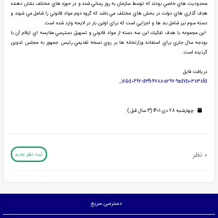
محدوديت هاي خاصي بودند كه توسط سازمان به روز رساني شده و در حوزه هاي مختلف نشان دهنده
هدف گذاري هاي دولت در بخش هاي مختلف مي باشد كه گروه دوم مواد قانوني را شامل مي شوند و
دسته سوم نيز شامل بند ها و اجزايي است كه براي اولين بار در لايحه وارد شده است.
اين مجموعه با هدف تفكيك اين سه دسته از مواد قانوني و تسهيل دسترسي مقايسه اي ارقام آن با
بودجه سال جاري براي استفاده وزارتخانه ها بر روي نسخه تقديمي رئيس جمهور به مجلس تدوين
گرديده است.
دریافت فایل
165d0492-d3f1-4788-a297-9ad7b03838fd_
چهارشنبه 28 دی 1401 (3 سال قبل )
0 نظر
ثبت نظر جدید
دسترسی سریع