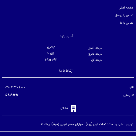
صفحه اصلی
تماس با پرسنل
تماس با ما
آمار بازدید
بازدید امروز
5,073
بازدید دیروز
10,514
بازدید کل
6,972,692
ارتباط با ما
تلفن
6000 4330 - 021
کد پستی
1598994911
نشانی
تهران، - خيابان استاد نجات الهی (ويلا) - خيابان جعفر شهری (سپند)- پلاك ۱۶