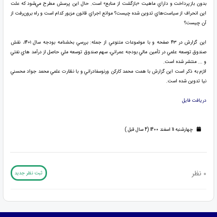
بدون بازپرداخت و داراي ماهيت «بازگشت از منابع» است. حال اين پرسش مطرح مي‌شود كه علت
اين انحراف از سياست‌هاي تدوين شده چيست؟ موانع اجراي قانون مزبور كدام است و راه برون‌رفت از
آن چيست؟
اين گزارش در ۴۳ صفحه و با موضوعات متنوعي از جمله: بررسي بخشنامه بودجه سال ۱۴۰۱، نقش
صندوق توسعه علمي در تأمين مالي بودجه عمراني، سهم صندوق توسعه ملي حاصل از درآمد هاي نفتي
و ... منتشر شده است.
لازم به ذكر است اين گزارش با همت محمد كاركن ورنوسفادراني و با نظارت علمي محمد جواد محسني
نيا تدوين شده است.
دريافت فايل
چهارشنبه 11 اسفند 1400 (4 سال قبل )
0 نظر
ثبت نظر جدید