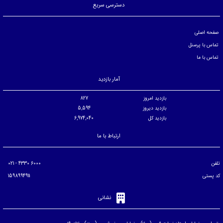
دسترسی سریع
صفحه اصلی
تماس با پرسنل
تماس با ما
آمار بازدید
بازدید امروز
827
بازدید دیروز
5,594
بازدید کل
6,974,040
ارتباط با ما
تلفن
6000 4330 - 021
کد پستی
1598994911
نشانی