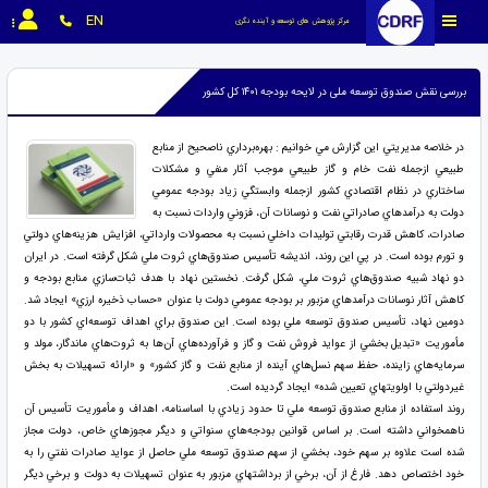
EN
مرکز پژوهش های توسعه و آینده نگری
بررسی نقش صندوق توسعه ملی در لایحه بودجه ۱۴۰۱ کل کشور
در خلاصه مديريتي اين گزارش مي خوانيم : بهره‌برداري ناصحيح از منابع
طبيعي ازجمله نفت خام و گاز طبيعي موجب آثار منفي و مشكلات
ساختاري در نظام اقتصادي كشور ازجمله وابستگي زياد بودجه عمومي
دولت به درآمدهاي صادراتي نفت و نوسانات آن، فزوني واردات نسبت به
صادرات، كاهش قدرت رقابتي توليدات داخلي نسبت به محصولات وارداتي، افزايش هزينه‌هاي دولتي
و تورم بوده است. در پي اين روند، انديشه تأسيس صندوق‌هاي ثروت ملي شكل گرفته است. در ايران
دو نهاد شبيه صندوق‌هاي ثروت ملي، شكل گرفت. نخستين نهاد با هدف ثبات‌سازي منابع بودجه و
كاهش آثار نوسانات درآمدهاي مزبور بر بودجه عمومي دولت با عنوان «حساب ذخيره ارزي» ايجاد شد.
دومين نهاد، تأسيس صندوق توسعه ملي بوده است. اين صندوق براي اهداف توسعه‌اي كشور با دو
مأموريت «تبديل بخشي از عوايد فروش نفت و گاز و فرآورده‌هاي آن‌ها به ثروت‌هاي ماندگار، مولد و
سرمايه‌هاي زاينده، حفظ سهم نسل‌هاي آينده از منابع نفت و گاز كشور» و «ارائه تسهيلات به بخش
غيردولتي با اولويت­هاي تعيين شده» ايجاد گرديده است.
روند استفاده از منابع صندوق توسعه ملي تا حدود زيادي با اساسنامه، اهداف و مأموريت تأسيس آن
ناهمخواني داشته است. بر اساس قوانين بودجه‌هاي سنواتي و ديگر مجوزهاي خاص، دولت مجاز
شده است علاوه بر سهم خود، بخشي از سهم صندوق توسعه ملي حاصل از عوايد صادرات نفتي را به
خود اختصاص دهد. فارغ از آن، برخي از برداشت­هاي مزبور به عنوان تسهيلات به دولت و برخي ديگر