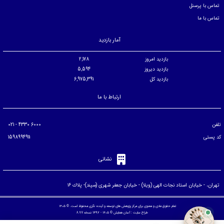
تماس با پرسنل
تماس با ما
آمار بازدید
بازدید امروز
2,178
بازدید دیروز
5,594
بازدید کل
6,975,391
ارتباط با ما
تلفن
6000 4330 - 021
کد پستی
1598994911
نشانی
تهران، - خيابان استاد نجات الهی (ويلا) - خيابان جعفر شهری (سپند)- پلاك ۱۶
تمام حقوق مادی و معنوی برای مرکز پژوهش های توسعه و آینده نگری محفوظ است. © ۱۴۰۵
طراح سایت :
آسان همایش
© ۱۴۰۵ - 1392 نسخه 8.97