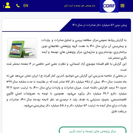
EN
مرکز پژوهش های توسعه و آینده نگری
پیش بینی ۵۶ میلیارد دلار صادرات در سال ۱۴۰۱
به گزارش روابط عمومي مركز، مطالعه بررسي و تحليل صادرات و واردات
و پيش‌بيني آن براي سال ۱۴۰۱ به همت گروه پژوهشي نظام‌هاي نوين
برنامه‌ريزي، بودجه‌ريزي و مدل‌سازي، مركز پژوهش هاي توسعه و آينده
نگري منتشر شد.
اين گزارش به قلم افسانه موسوي آزاد كسمائي، و نظارت علمي امير خالصي در ۱۶ صفحه منتشر شده
است.
در بخشي از خلاصه مديريتي اين گزارش مي خوانيم: آخرين آمار گمرك ج.ا.ايران نشان مي‌دهد طي نه
ماه نخست سال ۱۴۰۰، بيش از ۳۵,۱ ميليارد دلار كالا صادر شده كه در مقايسه با مدت مشابه سال ۱۳۹۹
حدود ۴۰ درصد افزايش داشته است. ميزان صادرات و واردات براي سال ۱۴۰۰، به ترتيب حدود ۴۶.۴
ميليارد دلارو ۴۷.۶ ميليارد دلار برآورد مي‌شود. همچنين با توجه به مفروضات اصلي الگوي
اقتصادسنجي، به‌ويژه دستيابي به هدف رشد ۸ درصدي مد نظر لايحه بودجه سال ۱۴۰۱، صادرات و
واردات براي سال آينده به ترتيب ۵۶ ميليارد دلار و ۵۵.۸ ميليارد دلار پيش‌بيني مي‌شود.
دريافت فايل
مرکز پژوهش های توسعه و آینده نگری