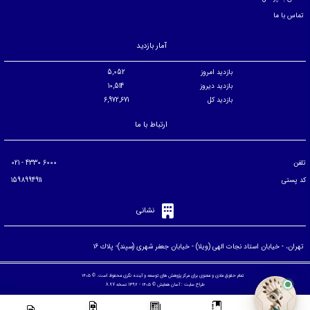
تماس با ما
آمار بازدید
بازدید امروز
5,052
بازدید دیروز
10,514
بازدید کل
6,972,671
ارتباط با ما
تلفن
6000 4330 - 021
کد پستی
1598994911
نشانی
تهران، - خيابان استاد نجات الهی (ويلا) - خيابان جعفر شهری (سپند)- پلاك ۱۶
تمام حقوق مادی و معنوی برای مرکز پژوهش های توسعه و آینده نگری محفوظ است. © ۱۴۰۵
طراح سایت :
آسان همایش
© ۱۴۰۵ - 1392 نسخه 8.97