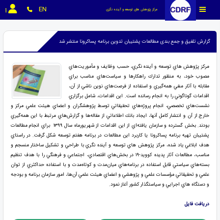
EN
مرکز پژوهش های توسعه و آینده نگری
گزارش تلفیق و جمع بندی مطالعات پشتیبان تدوین برنامه پساکرونا منتشر شد
مركز پژوهش ­هاي توسعه و آينده ­نگري، حسب وظايف و مأموريت‌هاي
مصوب خود، به منظور تدارك راهكارها و سياست‌هاي مناسب براي
مقابله با آثار منفي همه‌گيري و استفاده از فرصت‌هاي نوين ناشي از آن،
اقدامات گوناگوني را به انجام رسانده است. اين اقدامات، شامل برگزاري
نشست‌هاي تخصصي، انجام پروژه‌هاي تحقيقاتي توسط پژوهشگران و اعضاي هيئت علمي مركز و
خارج از آن و انتشار كامل آن­ها، ايجاد بانك اطلاعاتي از مقاله‌ها و گزارش‌هاي مرتبط با اين همه‌گيري
بودند. بخش گسترده و سازمان ‌يافته‌اي از اين اقدامات از شهريورماه سال ۱۳۹۹ براي انجام مطالعات
پشتيبان تهيه برنامه پساكرونا يا كاربرد اين مطالعات در برنامه هفتم توسعه شكل گرفت.
در راستاي
هدف ابلاغي ياد ‌شده، مركز پژوهش
هاي توسعه و آينده
نگري با طراحي و تشكيل ساختار منسجم و
مناسب، مطالعات آثار پديده كوويد-۱۹ در بخش‌هاي اقتصادي، اجتماعي و فرهنگي را با هدف تنظيم
بسته‌هاي سياستي قابل استفاده در برنامه‌هاي ميان‌مدت و كوتاه‌مدت و با استفاده حداكثري از توان
علمي و تحقيقاتي مؤسسات علمي و پژوهشي و اعضاي هيئت ‌علمي آن
ها، امور سازمان برنامه و بودجه
و دستگاه­
هاي اجرايي و سياست­گذار كشور آغاز نمود
.
دريافت فايل