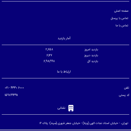
صفحه اصلی
تماس با پرسنل
تماس با ما
آمار بازدید
بازدید امروز
2,658
بازدید دیروز
6,127
بازدید کل
6,981,998
ارتباط با ما
تلفن
6000 4330 - 021
کد پستی
1598994911
نشانی
تهران، - خيابان استاد نجات الهی (ويلا) - خيابان جعفر شهری (سپند)- پلاك ۱۶