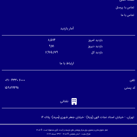
تماس با پرسنل
تماس با ما
آمار بازدید
بازدید امروز
8,574
بازدید دیروز
9,171
بازدید کل
6,965,679
ارتباط با ما
تلفن
6000 4330 - 021
کد پستی
1598994911
نشانی
تهران، - خيابان استاد نجات الهی (ويلا) - خيابان جعفر شهری (سپند)- پلاك ۱۶
تمام حقوق مادی و معنوی برای مرکز پژوهش های توسعه و آینده نگری محفوظ است. © ۱۴۰۵
طراح سایت :
آسان همایش
© ۱۴۰۵ - 1392 نسخه 8.97