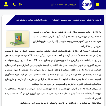
EN
مرکز پژوهش های توسعه و آینده نگری
گزارش پژوهشی آسیب شناسی روند مفهومی (اندیشه ای- نظری) آمایش سرزمین منتشر شد
به گزارش روابط عمومی مرکز، گروه پژوهشی آمایش سرزمین و توسعه
منطقه‌ای مرکز پژوهش‌های توسعه و آینده‌‍نگری، گزارش پژوهشی جدید
خود تحت عنوان "آسیب‌شناسی روند مفهومی (اندیشه‌ای- نظری) آمایش
سرزمین: را منتشر کرد.
در قسمتی از مقدمه این گزارش پژوهشی آمده است: آمایش سرزمین مفهومی است که تفکرات مربوط
به آن در اواسط دهه 1340 شکل گرفت و آغاز مطالعات رسمی آن در سال 1349 توسط مهندسین مشاور
بتل بود. در ادامه، مشاور ایرانی- فرانسوی ستیران در ابتدای دهه 1350 با هدف طرح¬ریزی «سیاست
عمران کشوری» و تدوین چارچوب¬های یک نقشه راه توسعه ملی و در پی گسترش عدم تعادل¬های
فضایی، شروع به کار کرد. تاکنون مطالعات زیادی درباره آمایش سرزمین به خصوص از سوی سازمان
برنامه و بودجه در نظام برنامه‌ریزی کشور انجام شده و اطلاعات نسبتاً غنی در این حوزه جمع‌آوری
گردیده است؛ اما با وجود سابقه فعالیت 6 دهه در قالب قوانین و مقررات، گزارش‌ها و طرح‌های
مطالعاتی همچنان کشور با چالش‌های اساسی در این حوزه مواجه می‌باشد.
شایان‌ذکر است که این گزارش پژوهشی در گروه پژوهشی آمایش سرزمین و توسعه منطقه‌ای به
نویسندگی فاطمه سادات کهکی و نظارت علمی مرتضی مهرعلی تبار فیروزجائی در 59 صفحه تهیه و
تدوین شده است.
علاقه‌مندان می‌توانند برای دریافت این گزارش پژوهشی از طریق لینک زیر اقدام نمایند.