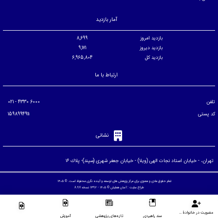
آمار بازدید
بازدید امروز
8,699
بازدید دیروز
9,171
بازدید کل
6,965,804
ارتباط با ما
تلفن
6000 4330 - 021
کد پستی
1598994911
نشانی
تهران، - خيابان استاد نجات الهی (ويلا) - خيابان جعفر شهری (سپند)- پلاك ۱۶
تمام حقوق مادی و معنوی برای مرکز پژوهش های توسعه و آینده نگری محفوظ است. © ۱۴۰۵
طراح سایت :
آسان همایش
© ۱۴۰۵ - 1392 نسخه 8.97
عضویت در خانوادۀ مرکز
سند راهبردی
تازه‌های پژوهشی
آموزش