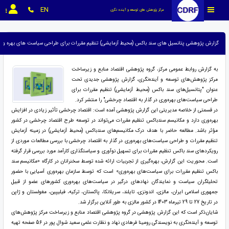
EN
مرکز پژوهش های توسعه و آینده نگری
گزارش پژوهشی پتانسیل های سند باکس (محیط آزمایشی) تنظیم مقررات برای طراحی سیاست های بهره وری 
به گزارش روابط عمومی مرکز، گروه پژوهشی اقتصاد منابع و زیرساخت
مرکز پژوهش‌های توسعه و آینده‌نگری، گزارش پژوهشی جدیدی تحت
عنوان "پتانسیل‌های سند باکس (محیط آزمایشی) تنظیم مقررات برای
طراحی سیاست‌های بهره‌وری در گذار به اقتصاد چرخشی" را منتشر کرد.
در قسمتی از خلاصه مدیریتی این گزارش پژوهشی آمده است: اقتصاد چرخشی تأثیر زیادی در افزایش
بهره‌وری دارد و مکانیسم سندباکس تنظیم مقررات می‌تواند در توسعه طرح اقتصاد چرخشی در کشور
مؤثر باشد. مطالعه حاضر با هدف درک مکانیسم‌های سندباکس (محیط آزمایشی) در زمینه آزمایش
تنظیم مقررات و طراحی سیاست‌های بهره‌وری در گذار به اقتصاد چرخشی با بررسی مطالعات موردی از
رویکردهای سند باکس تنظیم مقررات برای تسهیل نوآوری و سیاستگذاری کارآمد مورد بررسی قرار گرفته
است. محوریت این گزارش، بهره‌گیری از تجربیات ارائه شده توسط سخنرانان در کارگاه «مکانیسم سند
باکس تنظیم مقررات برای سیاست‌های بهره‌وری» است که توسط سازمان بهره‌وری آسیایی با حضور
تحلیلگران سیاست و نمایندگان نهادهای درگیر در سیاست‌های بهره‌وری کشورهای عضو از قبیل
جمهوری اسلامی ایران، مالزی، اندونزی، تایلند، سریلانکا، پاکستان، ترکیه، فیلیپین، مغولستان و ژاپن
در تاریخ 27 تا 29 تیرماه 1403 در کشور مالزی به طور آنلاین برگزار شد.
شایان‌ذکر است که این گزارش پژوهشی در گروه پژوهشی اقتصاد منابع و زیرساخت مرکز پژوهش‌های
توسعه و آینده‌نگری به نویسندگی رومینا فرهادی نهاد و نظارت علمی سعید شوال پور در 56 صفحه تهیه